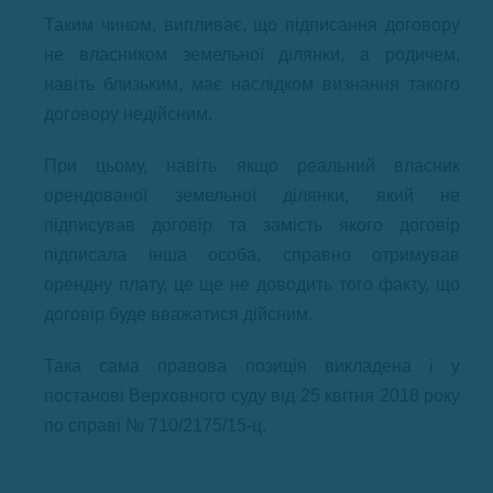
Таким чином, випливає, що підписання договору
не власником земельної ділянки, а родичем,
навіть близьким, має наслідком визнання такого
договору недійсним.
При цьому, навіть якщо реальний власник
орендованої земельної ділянки, який не
підписував договір та замість якого договір
підписала інша особа, справно отримував
орендну плату, це ще не доводить того факту, що
договір буде вважатися дійсним.
Така сама правова позиція викладена і у
постанові Верховного суду від 25 квітня 2018 року
по справі № 710/2175/15-ц.