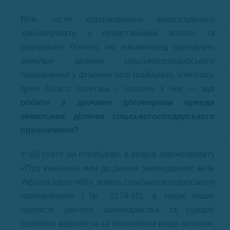
Втім, після оприлюднення вищезгаданого
законопроекту, у представників малого та
середнього бізнесу, які насамперед орендують
земельні ділянки сільськогосподарського
призначення у фізичних осіб (пайщиків), з’явилось
дуже багато запитань і головне з них —
що
робити з діючими договорами оренди
земельних ділянок сільськогосподарського
призначення?
У цій статті ми спробуємо, в розрізі законопроекту
«Про внесення змін до деяких законодавчих актів
України щодо обігу земель сільськогосподарського
призначення» (№ 2178-10), а також інших
приписів діючого законодавства та судової
практики, відповісти на поставлене вище питання,