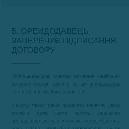
5. ОРЕНДОДАВЕЦЬ
ЗАПЕРЕЧУЄ ПІДПИСАННЯ
ДОГОВОРУ
Найпоширенішою схемою визнання недійсним
договору оренди землі є те, що орендодавець
взагалі заперечує його підписання!
І цьому також треба приділити належну увагу,
оскільки дуже часто замість реального
орендодавця договір підписує чоловік/дружина
орендодавця, діти/батьки орендодавця, онуки/