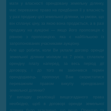
мати у власності орендовану земельну ділянку,
має переважне право на придбання її у власність
у разі продажу цієї земельної ділянки, за умови, що
він сплачує ціну, за якою вона продається, а в разі
продажу на аукціоні — якщо його пропозиція є
рівною з пропозицією, яка є найбільшою із
запропонованих учасниками аукціону.
Але що робити, коли Ви уклали договір оренди
земельної ділянки мінімум на 7 років, сплатили
орендну плату наперед, за весь період дії
договору, і до того як закінчився термін
орендодавець пропонує Вам скористатися
переважним правом викупу орендованої
земельної ділянки?
У випадку реалізації вищезгаданого права
необхідно, щоб в договорі оренди земельної
ділянки було зазначено, що якщо, Орендар та