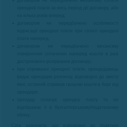
договором не передбачено механізму сплати
орендної плати за весь період дії договору, або
на кілька років вперед;
договором не передбачено особливості
індексації орендної плати при сплаті орендної
плати наперед;
договором не передбачено механізму
повернення сплачених наперед коштів в разі
дострокового розірвання договору;
при отриманні орендної плати, орендодавець
видає орендарю розписку, відповідно до змісту
якої, останній отримав грошові кошти в борг від
орендаря;
орендар сплачує орендну плату та не
відображає її в бухгалтерському/податковому
обліку.
Слід зазначити, що відповідно до практики