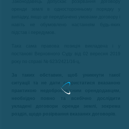
Законодавець допускає розірвання договору
оренди землі в односторонньому порядку у
випадку, якщо це передбачено умовами договору і
навіть не обумовлено настанням будь-яких
підстав і передумов.
Така сама правова позиція викладена і у
постанові Верховного Суду від 02 вересня 2019
року по справі № 623/2421/16-ц.
За таких обставин, щоб уникнути такої
ситуації та не дати скористатися вказаною
практикою недобросовісним орендодавцям,
необхідно повно та всебічно дослідити
укладені договори оренди землі, зокрема
розділ, щодо розірвання вказаних договорів
.