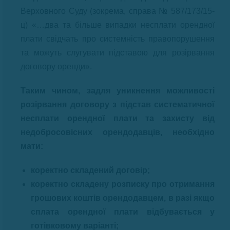
Верховного Суду (зокрема, справа № 587/173/15-
ц) «…два та більше випадки несплати орендної
плати свідчать про системність правопорушення
та можуть слугувати підставою для розірвання
договору оренди».
Таким чином, задля уникнення можливості
розірвання договору з підстав систематичної
несплати орендної плати та захисту від
недобросовісних орендодавців, необхідно
мати:
коректно складений договір;
коректно складену розписку про отримання
грошових коштів орендодавцем, в разі якщо
сплата орендної плати відбувається у
готівковому варіанті;