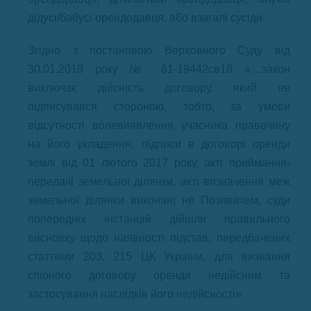
дідусі/бабусі орендодавця, або взагалі сусіди.
Згідно з постановою Верховного Суду від
30.01.2019 року № 61-19442св18 «…закон
виключає дійсність договору, який не
підписувався стороною, тобто, за умови
відсутності волевиявлення учасника правочину
на його укладення. підписи в договорі оренди
землі від 01 лютого 2017 року, акті приймання-
передачі земельної ділянки, акті визначення меж
земельної ділянки виконані не Позивачем, суди
попередніх інстанцій дійшли правильного
висновку щодо наявності підстав, передбачених
статтями 203, 215 ЦК України, для визнання
спірного договору оренди недійсним та
застосування наслідків його недійсності».