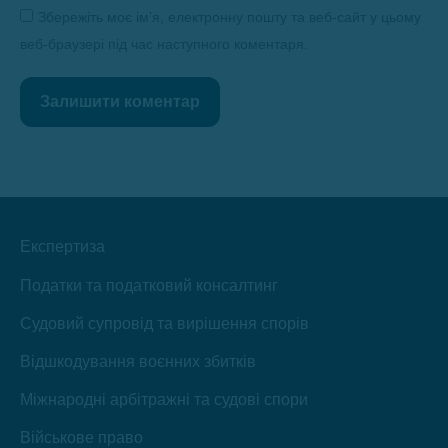
Збережіть моє ім’я, електронну пошту та веб-сайт у цьому
веб-браузері під час наступного коментаря.
Залишити коментар
Експертиза
Податки та податковий консалтинг
Судовий супровід та вирішення спорів
Відшкодування воєнних збитків
Міжнародні арбітражні та судові спори
Військове право