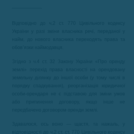
Відповідно до ч.2 ст. 770 Цивільного кодексу
України у разі зміни власника речі, переданої у
найм, до нового власника переходять права та
обов’язки наймодавця.
Згідно з ч.4 ст. 32 Закону України «Про оренду
землі» перехід права власності на орендовану
земельну ділянку до іншої особи (у тому числі в
порядку спадкування), реорганізація юридичної
особи-орендаря не є підставою для зміни умов
або припинення договору, якщо інше не
передбачено договором оренди землі.
Здавалося, ось воно — щастя, та нажаль, у
відповідності до ч.2 ст. ст. 770 Цивільного кодексу