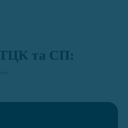
и ТЦК та СП:
ань