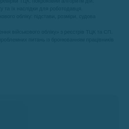
еревірки ТЦК: покроковий алгоритм дій.
ку та їх наслідки для роботодавця.
вого обліку: підстави, розміри, судова
ня військового обліку» з реєстрів ТЦК та СП.
проблемних питань із бронюванням працівників