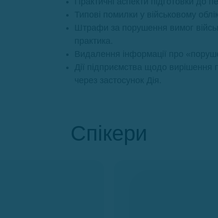
Практичні аспекти підготовки до п
Типові помилки у військовому облі
Штрафи за порушення вимог військо
практика.
Видалення інформації про «порушен
Дії підприємства щодо вирішення 
через застосунок Дія.
Спікери
Воркшопу