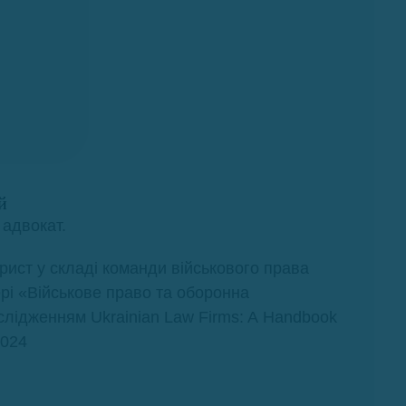
Місце проведення:
м. Київ, вул. Пимоненка, 13
Конференц-зала Forum
Business City
й
 адвокат.
ист у складі команди військового права
рі «Військове право та оборонна
слідженням Ukrainian Law Firms: A Handbook
2024