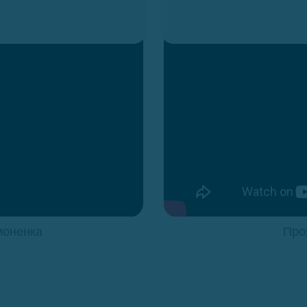
моненка
Прох