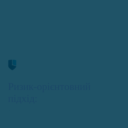
Ризик-орієнтовний
підхід:
як бізнесу підготуватись до податкових перевірок
2026?