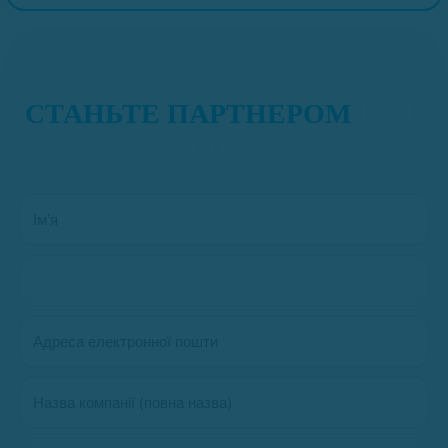
СТАНЬТЕ ПАРТНЕРОМ
ВЖЕ
ЗАРАЗ