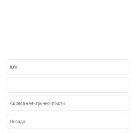
юриста
Заповнюючи форму, Ви погоджуєтесь передати свої
персональні дані для їх подальшого використання ТОВ
«ЮК «АРМАДА», відповідно до вимог ЗУ «Про захист
персональних даних» № 2297-VI від 01.06.2010р.