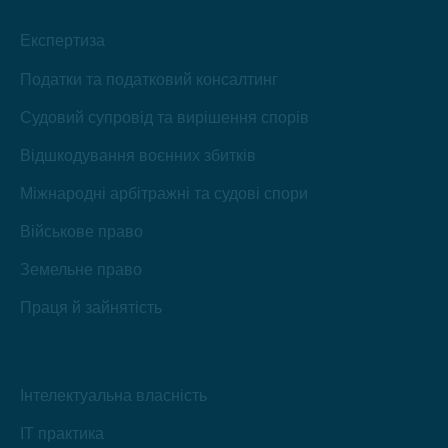
вікні
вікні
вікні
вікні
вікні
вікні
Експертиза
Податки та податковий консалтинг
Судовий супровід та вирішення спорів
Відшкодування воєнних збитків
Міжнародні арбітражні та судові спори
Військове право
Земельне право
Праця й зайнятість
Інтелектуальна власність
IT практика