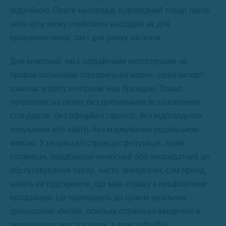
підробкою. Проте насправді відповідний товар також
несе цілу низку серйозних наслідків як для
правовласників, так і для ринку загалом.
Для компаній, які є офіційними імпортерами чи
правовласниками торговельної марки, сірий імпорт
означає втрату контролю над брендом. Товар
потрапляє на ринок без дотримання встановлених
стандартів, без офіційної гарантії, без відповідного
пакування або навіть без маркування українською
мовою. У результаті страждає репутація, адже
споживач, придбавши неякісний або непридатний до
обслуговування товар, часто звинувачує сам бренд,
навіть не підозрюючи, що мав справу з неофіційним
продавцем. Це призводить до цілком реальних
фінансових збитків, оскільки споживач введений в
оману щодо якості товару, а тому офіційні