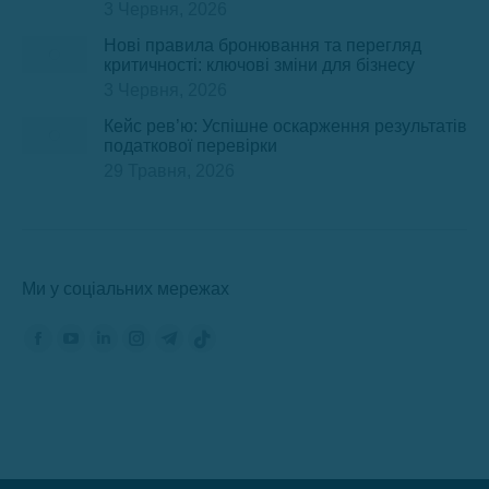
3 Червня, 2026
Нові правила бронювання та перегляд
критичності: ключові зміни для бізнесу
3 Червня, 2026
Кейс рев’ю: Успішне оскарження результатів
податкової перевірки
29 Травня, 2026
Ми у соціальних мережах
Знайдіть нас на:
Сторінка
Сторінка
Сторінка
Сторінка
Сторінка
Сторінка
Фейсбук
YouTube
ЛінкедІн
Інстаграм
Телеграм
TikTok
відкриється
відкриється
відкриється
відкриється
відкриється
відкриється
в
в
в
в
в
в
новому
новому
новому
новому
новому
новому