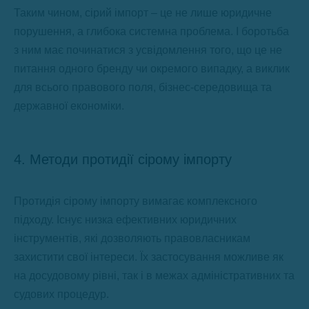
Таким чином, сірий імпорт – це не лише юридичне
порушення, а глибока системна проблема. І боротьба
з ним має починатися з усвідомлення того, що це не
питання одного бренду чи окремого випадку, а виклик
для всього правового поля, бізнес-середовища та
державної економіки.
4. Методи протидії сірому імпорту
Протидія сірому імпорту вимагає комплексного
підходу. Існує низка ефективних юридичних
інструментів, які дозволяють правовласникам
захистити свої інтереси. Їх застосування можливе як
на досудовому рівні, так і в межах адміністративних та
судових процедур.