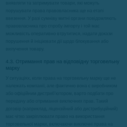
виявляти та затримувати товари, які можуть
порушувати права правовласника ще на етапі
ввезення. У разі сумніву митні органи повідомляють
правовласника про спробу імпорту і той має
можливість оперативно втрутитися, надати докази
порушення й ініціювати дії щодо блокування або
вилучення товару.
4.3. Отримання прав на відповідну торговельну
марку
У ситуаціях, коли права на торговельну марку ще не
належать компанії, але фактично вона є виробником
або офіційним дистриб’ютором, варто подбати про
передачу або отримання виключних прав. Такий
договір (наприклад, ліцензійний або дистрибуційний)
має чітко закріплювати право на використання
торговельної марки, включаючи виключні права на