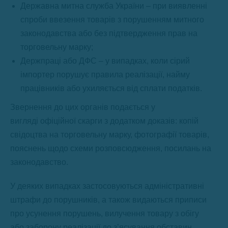
Державна митна служба України – при виявленні
спроби ввезення товарів з порушенням митного
законодавства або без підтвердження прав на
торговельну марку;
Держпраці або ДФС – у випадках, коли сірий
імпортер порушує правила реалізації, найму
працівників або ухиляється від сплати податків.
Звернення до цих органів подається у
вигляді офіційної скарги з додатком доказів: копій
свідоцтва на торговельну марку, фотографії товарів,
пояснень щодо схеми розповсюдження, посилань на
законодавство.
У деяких випадках застосовуються адміністративні
штрафи до порушників, а також видаються приписи
про усунення порушень, вилучення товару з обігу
або заборону реалізації до з’ясування обставин.