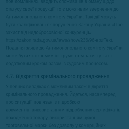
повідомленнях, вводить споживачів в оману щодо
статусу своєї продукції, то є можливим звернення до
Антимонопольного комітету України. Такі дії можуть
бути кваліфіковані як порушення Закону України «Про
захист від недобросовісної конкуренції»
https://zakon.rada.gov.ua/laws/show/236/96-вр#Text.
Подання заяви до Антимонопольного комітету України
може бути як окремим інструментом захисту, так і
додатковим кроком разом із судовим процесом.
4.7. Відкриття кримінального провадження
У певних випадках є можливим також відкриття
кримінального провадження. Йдеться, насамперед,
про ситуації, пов’язані з підробкою
документів, використанням підроблених сертифікатів
походження товару, використанням чужої
торговельної марки без дозволу у комерційних