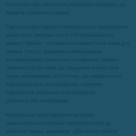
масштабах або системною реалізацією продукції, що
вводить споживача в оману.
Підставою для відкриття кримінального провадження
може стати, зокрема, стаття 229 Кримінального
кодексу України – «Незаконне використання знака для
товарів і послуг, фірмового найменування,
кваліфікованого зазначення походження товару».
Залежно від обставин, дії порушника можуть бути
також кваліфіковані за статтями, що передбачають
відповідальність за шахрайство, службове
підроблення, втручання в господарську
діяльність або контрабанду.
Кримінальне переслідування дозволяє
правоохоронним органам проводити слідчі дії,
вилучати товари, документи, здійснювати допити,