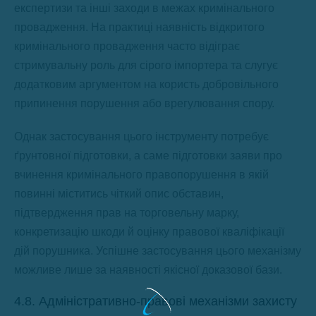
експертизи та інші заходи в межах кримінального
провадження. На практиці наявність відкритого
кримінального провадження часто відіграє
стримувальну роль для сірого імпортера та слугує
додатковим аргументом на користь добровільного
припинення порушення або врегулювання спору.
Однак застосування цього інструменту потребує
ґрунтовної підготовки, а саме підготовки заяви про
вчинення кримінального правопорушення в якій
повинні міститись чіткий опис обставин,
підтвердження прав на торговельну марку,
конкретизацію шкоди й оцінку правової кваліфікації
дій порушника. Успішне застосування цього механізму
можливе лише за наявності якісної доказової бази.
4.8. Адміністративно-правові механізми захисту