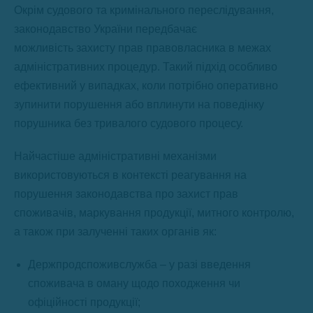
Окрім судового та кримінального переслідування,
законодавство України передбачає
можливість захисту прав правовласника в межах
адміністративних процедур. Такий підхід особливо
ефективний у випадках, коли потрібно оперативно
зупинити порушення або вплинути на поведінку
порушника без тривалого судового процесу.
Найчастіше адміністративні механізми
використовуються в контексті реагування на
порушення законодавства про захист прав
споживачів, маркування продукції, митного контролю,
а також при залученні таких органів як:
Держпродспоживслужба – у разі введення
споживача в оману щодо походження чи
офіційності продукції;