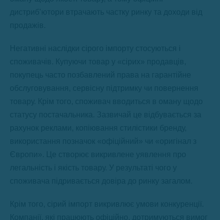
дистриб’ютори втрачають частку ринку та доходи від
продажів.
Негативні наслідки сірого імпорту стосуються і
споживачів. Купуючи товар у «сірих» продавців,
покупець часто позбавлений права на гарантійне
обслуговування, сервісну підтримку чи повернення
товару. Крім того, споживач вводиться в оману щодо
статусу постачальника. Зазвичай це відбувається за
рахунок реклами, копіювання стилістики бренду,
використання позначок «офіційний» чи «оригінал з
Європи». Це створює викривлене уявлення про
легальність і якість товару. У результаті чого у
споживача підривається довіра до ринку загалом.
Крім того, сірий імпорт викривлює умови конкуренції.
Компанії, які працюють офіційно, дотримуються вимог