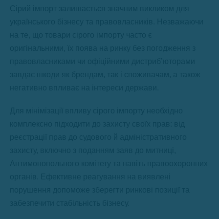
Сірий імпорт залишається значним викликом для
українського бізнесу та правовласників. Незважаючи
на те, що товари сірого імпорту часто є
оригінальними, їх поява на ринку без погодження з
правовласниками чи офіційними дистриб’юторами
завдає шкоди як брендам, так і споживачам, а також
негативно впливає на інтереси держави.
Для мінімізації впливу сірого імпорту необхідно
комплексно підходити до захисту своїх прав: від
реєстрації прав до судового й адміністративного
захисту, включно з поданням заяв до митниці,
Антимонопольного комітету та навіть правоохоронних
органів. Ефективне реагування на виявлені
порушення допоможе зберегти ринкові позиції та
забезпечити стабільність бізнесу.