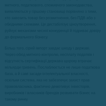
митного, податкового, споживчого законодавства,
виявляються у гіршому становищі порівняно з тими,
хто завозить товар без розмитнення, без ПДВ або з
обхідними схемами. Це дестабілізує ціноутворення,
руйнує механізми чесної конкуренції й підриває довіру
до формального бізнесу.
Більш того, сірий імпорт завдає шкоду і державі.
Через обхід митного контролю, несплату податків і
відсутність сертифікації держава щороку втрачає
мільярди гривень. Послаблюється не лише податкова
база, а й самі засади інтелектуальної власності,
оскільки система, яка не забезпечує захист прав
правовласника, фактично демотивує інвесторів,
виробників і власників брендів розвивати бізнес на
такому ринку.