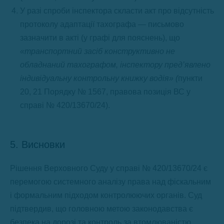
У разі спроби інспектора скласти акт про відсутність
протоколу адаптації тахографа — письмово
зазначити в акті (у графі для пояснень), що
«транспортний засіб конструктивно не
обладнаний тахографом, інспектору пред’явлено
індивідуальну контрольну книжку водія»
(
пункти
20, 21 Порядку № 1567, правова позиція ВС у
справі № 420/13670/24).
5. Висновки
Рішення Верховного Суду у справі № 420/13670/24 є
перемогою системного аналізу права над фіскальним
і формальним підходом контролюючих органів. Суд
підтвердив, що головною метою законодавства є
безпека на дорозі та контроль за втомлюваністю