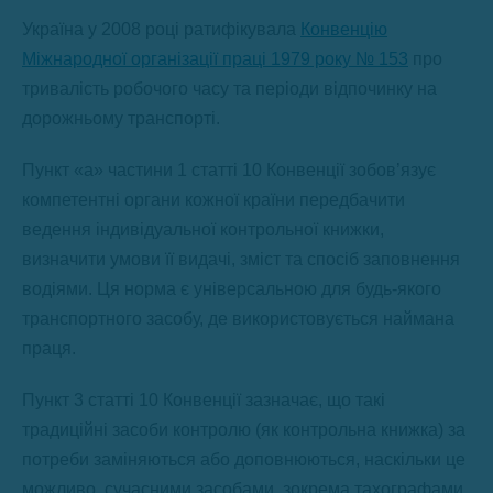
Україна у 2008 році ратифікувала
Конвенцію
Міжнародної організації праці 1979 року № 153
про
тривалість робочого часу та періоди відпочинку на
дорожньому транспорті.
Пункт «а» частини 1 статті 10 Конвенції зобов’язує
компетентні органи кожної країни передбачити
ведення індивідуальної контрольної книжки,
визначити умови її видачі, зміст та спосіб заповнення
водіями. Ця норма є універсальною для будь-якого
транспортного засобу, де використовується наймана
праця.
Пункт 3 статті 10 Конвенції зазначає, що такі
традиційні засоби контролю (як контрольна книжка) за
потреби заміняються або доповнюються, наскільки це
можливо, сучасними засобами, зокрема тахографами.