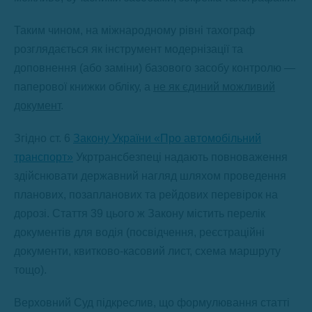
Таким чином, на міжнародному рівні тахограф
розглядається як інструмент модернізації та
доповнення (або заміни) базового засобу контролю —
паперової книжки обліку, а
не як єдиний можливий
документ
.
Згідно ст. 6
Закону України «Про автомобільний
транспорт»
Укртрансбезпеці надають повноваження
здійснювати державний нагляд шляхом проведення
планових, позапланових та рейдових перевірок на
дорозі. Стаття 39 цього ж Закону містить перелік
документів для водія (посвідчення, реєстраційні
документи, квитково-касовий лист, схема маршруту
тощо).
Верховний Суд підкреслив, що формулювання статті