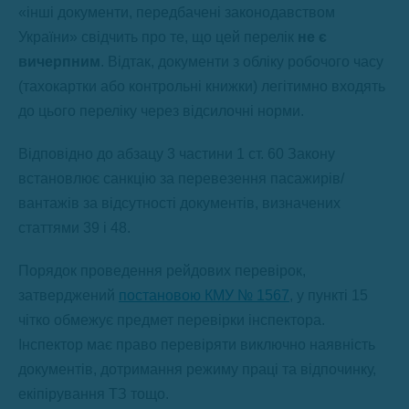
«інші документи, передбачені законодавством
України» свідчить про те, що цей перелік
не є
вичерпним
. Відтак, документи з обліку робочого часу
(тахокартки або контрольні книжки) легітимно входять
до цього переліку через відсилочні норми.
Відповідно до абзацу 3 частини 1 ст. 60 Закону
встановлює санкцію за перевезення пасажирів/
вантажів за відсутності документів, визначених
статтями 39 і 48.
Порядок проведення рейдових перевірок,
затверджений
постановою КМУ № 1567
, у пункті 15
чітко обмежує предмет перевірки інспектора.
Інспектор має право перевіряти виключно наявність
документів, дотримання режиму праці та відпочинку,
екіпірування ТЗ тощо.