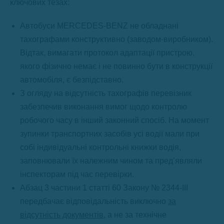
ключових тезах:
Автобуси MERCEDES-BENZ не обладнані
тахографами конструктивно (заводом-виробником).
Відтак, вимагати протокол адаптації пристрою,
якого фізично немає і не повинно бути в конструкції
автомобіля, є безпідставно.
З огляду на відсутність тахографів перевізник
забезпечив виконання вимог щодо контролю
робочого часу в інший законний спосіб. На момент
зупинки транспортних засобів усі водії мали при
собі індивідуальні контрольні книжки водія,
заповнювали їх належним чином та пред’являли
інспекторам під час перевірки.
Абзац 3 частини 1 статті 60 Закону № 2344-III
передбачає відповідальність виключно
за
відсутність документів
, а не за технічне