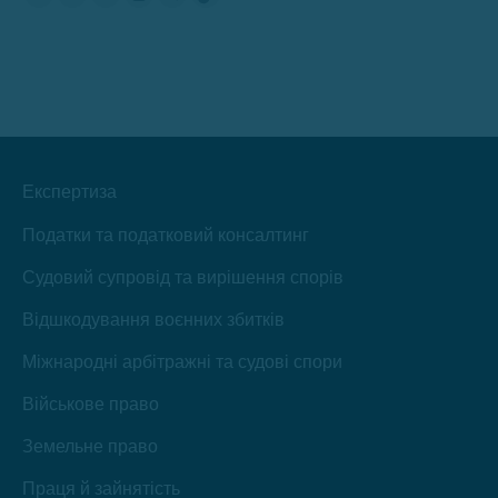
Сторінка
Сторінка
Сторінка
Сторінка
Сторінка
Сторінка
Фейсбук
YouTube
ЛінкедІн
Інстаграм
Телеграм
TikTok
відкриється
відкриється
відкриється
відкриється
відкриється
відкриється
в
в
в
в
в
в
новому
новому
новому
новому
новому
новому
вікні
вікні
вікні
вікні
вікні
вікні
Експертиза
Податки та податковий консалтинг
Судовий супровід та вирішення спорів
Відшкодування воєнних збитків
Міжнародні арбітражні та судові спори
Військове право
Земельне право
Праця й зайнятість