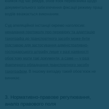
книжок під час рейдів, обов’язок перевізника щодо
документального забезпечення фіксації режиму праці
водіїв вважається виконаним.
Суд апеляційної інстанції окремо наголосив:
н
енадання протоколу про перевірку та адаптацію
тахографа до транспортного засобу може бути
підставою для застосування адміністративно-
господарського штрафу лише у разі наявності
обов’язку мати такі документи, а саме — у разі
фактичного обладнання транспортного засобу
тахографом
. В іншому випадку такий обов’язок не
виникає.
3. Нормативно-правове регулювання,
аналіз правового поля