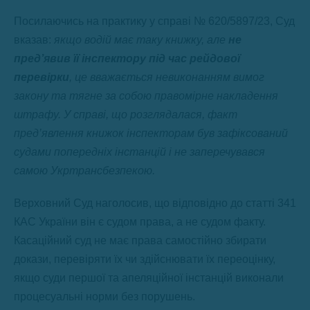
Посилаючись на практику у справі № 620/5897/23, Суд
вказав:
якщо водій має таку книжку, але
не
пред’явив її інспектору під час рейдової
перевірки
, це вважається невиконанням вимог
закону та тягне за собою правомірне накладення
штрафу. У справі, що розглядалася, факт
пред’явлення книжок інспекторам був зафіксований
судами попередніх інстанцій і не заперечувався
самою Укртрансбезпекою.
Верховний Суд наголосив, що відповідно до статті 341
КАС України він є судом права, а не судом факту.
Касаційний суд не має права самостійно збирати
докази, перевіряти їх чи здійснювати їх переоцінку,
якщо суди першої та апеляційної інстанцій виконали
процесуальні норми без порушень.