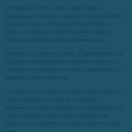
Встановлення того, чи дійсно водій надав
індивідуальну контрольну книжку, чи заповнена вона
належним чином, є виключною прерогативою
Одеського окружного адміністративного суду та
П’ятого апеляційного адміністративного суду.
Оскільки суди оцінили ці докази, а Укртрансбезпека в
касаційній скарзі фактично намагалася змусити суд
переоцінити встановлені обставини, Верховний Суд
відмовив у такому втручанні.
На підставі статті 350 КАС України, оскільки рішення
судів попередніх інстанцій були ухвалені з
дотриманням норм матеріального та процесуального
права, касаційна скарга Укртрансбезпеки була
залишена без задоволення, а судові рішення — без
змін.