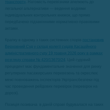
транспорт»
. Натомість перевізники апелюють до
легальної альтернативи — ведення водіями
індивідуальних контрольних книжок, що прямо
передбачено підзаконними нормативно-правовими
актами.
Крапку в одному з таких системних спорів
постановив
Верховний Суд у складі колегії суддів Касаційного
адміністративного суду 19 травня 2026 року в рамках
розгляду справи № 420/13670/24
. Цей судовий
прецедент має фундаментальне значення для ринку
регулярних пасажирських перевезень та окреслює
межі повноважень інспекторів Укртрансбезпеки під
час проведення рейдових перевірок (перевірок на
дорозі).
Позиція позивача в даній справі будувалася на таких