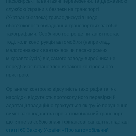
пасажирські та вантажні перевезення, та Державною
службою України з безпеки на транспорті
(Укртрансбезпека) триває дискусія щодо
обов’язковості обладнання транспортних засобів
тахографами. Особливо гостро це питання постає
тоді, коли конструкція автомобіля (наприклад,
малотоннажних вантажівок чи пасажирських
мікроавтобусів) від самого заводу-виробника не
передбачає встановлення такого контрольного
пристрою.
Органами контролю відсутність тахографа та, як
наслідок, відсутність протоколу його перевірки й
адаптації традиційно трактується як грубе порушення
вимог законодавства про автомобільний транспорт,
що тягне за собою значні фінансові санкції на підставі
статті 60 Закону України «Про автомобільний