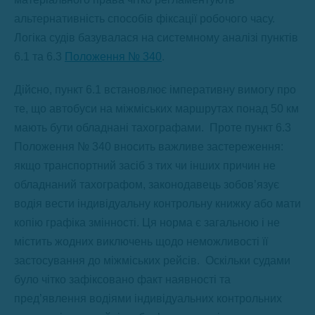
альтернативність способів фіксації робочого часу.
Логіка судів базувалася на системному аналізі пунктів
6.1 та 6.3
Положення № 340
.
Дійсно, пункт 6.1 встановлює імперативну вимогу про
те, що автобуси на міжміських маршрутах понад 50 км
мають бути обладнані тахографами.
Проте пункт 6.3
Положення № 340 вносить важливе застереження:
якщо транспортний засіб з тих чи інших причин не
обладнаний тахографом, законодавець зобов’язує
водія вести індивідуальну контрольну книжку або мати
копію графіка змінності. Ця норма є загальною і не
містить жодних виключень щодо неможливості її
застосування до міжміських рейсів.
Оскільки судами
було чітко зафіксовано факт наявності та
пред’явлення водіями індивідуальних контрольних