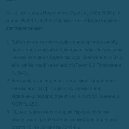
Отже, постанова Верховного Суду від 19.05.2026 р. у
справі № 420/13670/24 формує чіткі алгоритми дій як
для перевізників:
Забезпечити кожного водія транспортного засобу,
що не має тахографа, Індивідуальною контрольною
книжкою (згідно з Додатком 3 до Положення № 340)
або копією графіка змінності (Пункт 6.3 Положення
№ 340).
Контролювати щоденне та належне заповнення
книжки водієм (фіксація часу кермування,
відпочинку, перерв) (пункт «а» ч. 1 ст. 10 Конвенції
МОП № 153).
Під час зупинки інспектором Укртрансбезпеки
обов’язково пред’явити цю книжку для перевірки
(статті 40, 49 Закону № 2344-III).