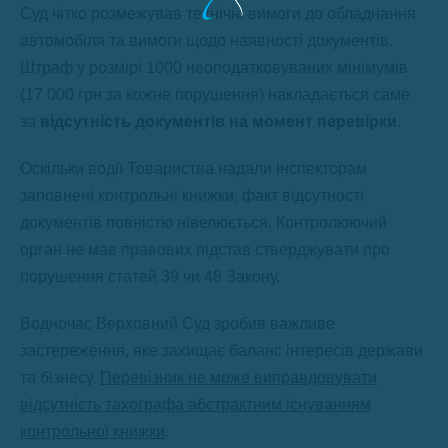
Суд чітко розмежував технічні вимоги до обладнання
автомобіля та вимоги щодо наявності документів.
Штраф у розмірі 1000 неоподатковуваних мінімумів
(17 000 грн за кожне порушення) накладається саме
за
відсутність документів на момент перевірки
.
Оскільки водії Товариства надали інспекторам
заповнені контрольні книжки, факт відсутності
документів повністю нівелюється. Контролюючий
орган не мав правових підстав стверджувати про
порушення статей 39 чи 48 Закону.
Водночас Верховний Суд зробив важливе
застереження, яке захищає баланс інтересів держави
та бізнесу.
Перевізник не може виправдовувати
відсутність тахографа абстрактним існуванням
контрольної книжки
.