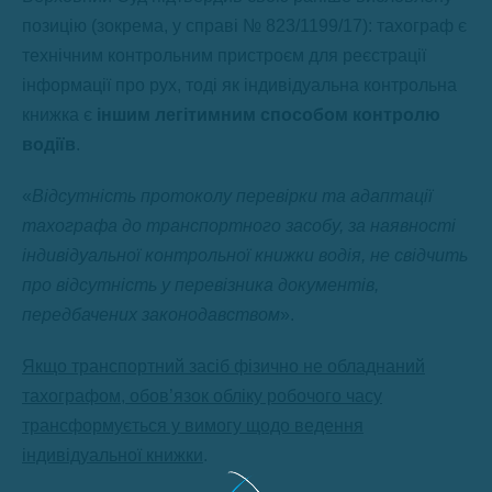
позицію (зокрема, у справі № 823/1199/17): тахограф є
технічним контрольним пристроєм для реєстрації
інформації про рух, тоді як індивідуальна контрольна
книжка є
іншим легітимним способом контролю
водіїв
.
«
Відсутність протоколу перевірки та адаптації
тахографа до транспортного засобу, за наявності
індивідуальної контрольної книжки водія, не свідчить
про відсутність у перевізника документів,
передбачених законодавством
».
Якщо транспортний засіб фізично не обладнаний
тахографом, обов’язок обліку робочого часу
трансформується у вимогу щодо ведення
індивідуальної книжки
.