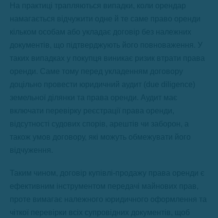
На практиці трапляються випадки, коли орендар
намагається відчужити одне й те саме право оренди
кільком особам або укладає договір без належних
документів, що підтверджують його повноваження. У
таких випадках у покупця виникає ризик втрати права
оренди. Саме тому перед укладенням договору
доцільно провести юридичний аудит (due diligence)
земельної ділянки та права оренди. Аудит має
включати перевірку реєстрації права оренди,
відсутності судових спорів, арештів чи заборон, а
також умов договору, які можуть обмежувати його
відчуження.
Таким чином, договір купівлі-продажу права оренди є
ефективним інструментом передачі майнових прав,
проте вимагає належного юридичного оформлення та
чіткої перевірки всіх супровідних документів, щоб