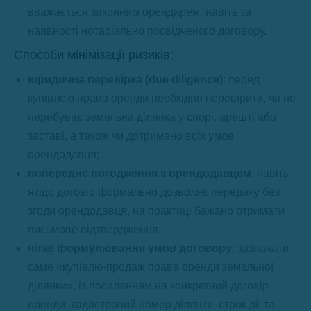
вважається законним орендарем, навіть за
наявності нотаріально посвідченого договору.
Способи мінімізації ризиків:
юридична перевірка (due diligence)
: перед
купівлею права оренди необхідно перевірити, чи не
перебуває земельна ділянка у спорі, арешті або
заставі, а також чи дотримано всіх умов
орендодавця;
попереднє погодження з орендодавцем
: навіть
якщо договір формально дозволяє передачу без
згоди орендодавця, на практиці бажано отримати
письмове підтвердження;
чітке формулювання умов договору
: зазначати
саме «купівлю-продаж права оренди земельної
ділянки», із посиланням на конкретний договір
оренди, кадастровий номер ділянки, строк дії та