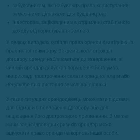
забудовникам, які набувають права користування
земельними ділянками для будівництва;
інвесторам, зацікавленим в отриманні стабільного
доходу від користування землею.
У деяких випадках купівля права оренди є вигідною і з
практичної точки зору. Зокрема, коли строк дії
договору оренди наближається до завершення, а
чинний орендар допускав порушення його умов,
наприклад, прострочення сплати орендної плати або
нецільове використання земельної ділянки.
У таких ситуаціях орендодавець може мати підстави
для відмови в поновленні договору або для
ініціювання його дострокового припинення. З метою
мінімізації відповідних ризиків орендар може
відчужити право оренди на користь іншої особи.