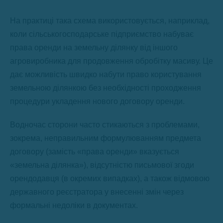
На практиці така схема використовується, наприклад,
коли сільськогосподарське підприємство набуває
права оренди на земельну ділянку від іншого
агровиробника для продовження обробітку масиву. Це
дає можливість швидко набути право користування
земельною ділянкою без необхідності проходження
процедури укладення нового договору оренди.
Водночас сторони часто стикаються з проблемами,
зокрема, неправильним формулюванням предмета
договору (замість «права оренди» вказується
«земельна ділянка»), відсутністю письмової згоди
орендодавця (в окремих випадках), а також відмовою
державного реєстратора у внесенні змін через
формальні недоліки в документах.