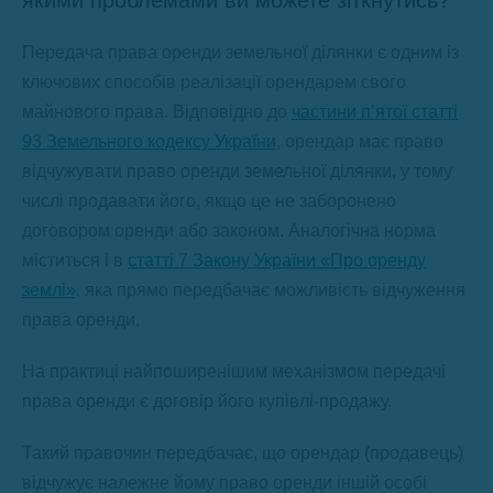
якими проблемами ви можете зіткнутись?
Передача права оренди земельної ділянки є одним із
ключових способів реалізації орендарем свого
майнового права. Відповідно до
частини п’ятої статті
93 Земельного кодексу України
, орендар має право
відчужувати право оренди земельної ділянки, у тому
числі продавати його, якщо це не заборонено
договором оренди або законом. Аналогічна норма
міститься і в
статті 7 Закону України «Про оренду
землі»
, яка прямо передбачає можливість відчуження
права оренди.
На практиці найпоширенішим механізмом передачі
права оренди є договір його купівлі-продажу.
Такий правочин передбачає, що орендар (продавець)
відчужує належне йому право оренди іншій особі