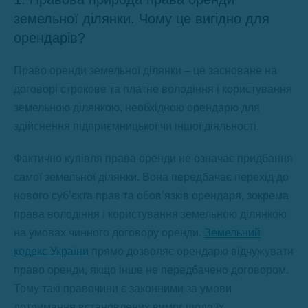
земельної ділянки. Чому це вигідно для
орендарів?
Право оренди земельної ділянки – це засноване на
договорі строкове та платне володіння і користування
земельною ділянкою, необхідною орендарю для
здійснення підприємницької чи іншої діяльності.
Фактично купівля права оренди не означає придбання
самої земельної ділянки. Вона передбачає перехід до
нового суб’єкта прав та обов’язків орендаря, зокрема
права володіння і користування земельною ділянкою
на умовах чинного договору оренди.
Земельний
кодекс України
прямо дозволяє орендарю відчужувати
право оренди, якщо інше не передбачено договором.
Тому такі правочини є законними за умови
дотримання встановлених вимог щодо їх