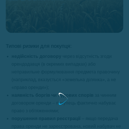
Типові ризики для покупця:
недійсність договору
через відсутність згоди
орендодавця (в окремих випадках) або
неправильне формулювання предмета правочину
(наприклад, вказується «земельна ділянка», а не
«право оренди»);
наявність боргів чи судових спорів
за чинним
договором оренди – покупець фактично набуває
право з обтяженнями;
порушення правил реєстрації
– якщо передача
права оренди не зареєстрована, новий набувач не