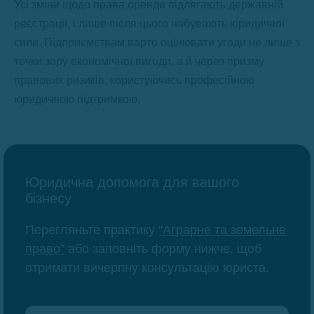
Усі зміни щодо права оренди підлягають державній
реєстрації, і лише після цього набувають юридичної
сили. Підприємствам варто оцінювати угоди не лише з
точки зору економічної вигоди, а й через призму
правових ризиків, користуючись професійною
юридичною підтримкою.
Юридична допомога для вашого
бізнесу
Перегляньте практику
“Аграрне та земельне
право”
або заповніть форму нижче, щоб
отримати вичерпну консультацію юриста.