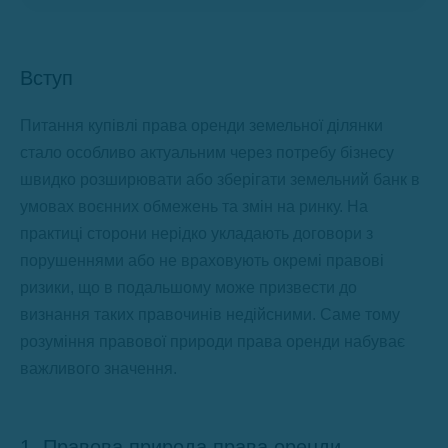
Вступ
Питання купівлі права оренди земельної ділянки
стало особливо актуальним через потребу бізнесу
швидко розширювати або зберігати земельний банк в
умовах воєнних обмежень та змін на ринку. На
практиці сторони нерідко укладають договори з
порушеннями або не враховують окремі правові
ризики, що в подальшому може призвести до
визнання таких правочинів недійсними. Саме тому
розуміння правової природи права оренди набуває
важливого значення.
1. Правова природа права оренди