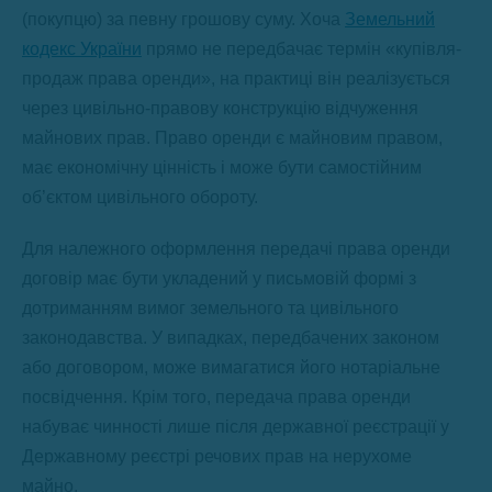
(покупцю) за певну грошову суму. Хоча
Земельний
кодекс України
прямо не передбачає термін «купівля-
продаж права оренди», на практиці він реалізується
через цивільно-правову конструкцію відчуження
майнових прав. Право оренди є майновим правом,
має економічну цінність і може бути самостійним
об’єктом цивільного обороту.
Для належного оформлення передачі права оренди
договір має бути укладений у письмовій формі з
дотриманням вимог земельного та цивільного
законодавства. У випадках, передбачених законом
або договором, може вимагатися його нотаріальне
посвідчення. Крім того, передача права оренди
набуває чинності лише після державної реєстрації у
Державному реєстрі речових прав на нерухоме
майно.