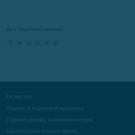
Ми у соціальних мережах
Знайдіть нас на:
Сторінка
Сторінка
Сторінка
Сторінка
Сторінка
Сторінка
Фейсбук
YouTube
ЛінкедІн
Інстаграм
Телеграм
TikTok
відкриється
відкриється
відкриється
відкриється
відкриється
відкриється
в
в
в
в
в
в
новому
новому
новому
новому
новому
новому
вікні
вікні
вікні
вікні
вікні
вікні
Експертиза
Податки та податковий консалтинг
Судовий супровід та вирішення спорів
Відшкодування воєнних збитків