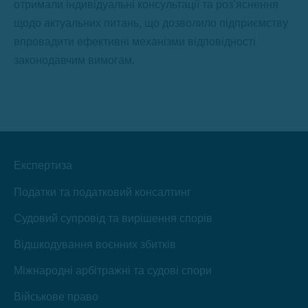
отримали індивідуальні консультації та роз’яснення
щодо актуальних питань, що дозволило підприємству
впровадити ефективні механізми відповідності
законодавчим вимогам.
Експертиза
Податки та податковий консалтинг
Судовий супровід та вирішення спорів
Відшкодування воєнних збитків
Міжнародні арбітражні та судові спори
Військове право