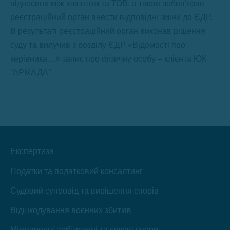
відносини між клієнтом та ТОВ, а також зобов’язав
реєстраційний орган внести відповідні зміни до ЄДР.
В результаті реєстраційний орган виконав рішення
суду та вилучив з розділу ЄДР «Відомості про
керівника…» запис про фізичну особу – клієнта ЮК
“АРМАДА”.
Експертиза
Податки та податковий консалтинг
Судовий супровід та вирішення спорів
Відшкодування воєнних збитків
Міжнародні арбітражні та судові спори