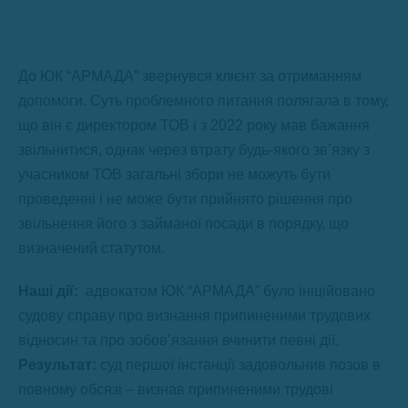
До ЮК “АРМАДА” звернувся клієнт за отриманням
допомоги. Суть проблемного питання полягала в тому,
що він є директором ТОВ і з 2022 року мав бажання
звільнитися, однак через втрату будь-якого зв’язку з
учасником ТОВ загальні збори не можуть бути
проведенні і не може бути прийнято рішення про
звільнення його з займаної посади в порядку, що
визначений статутом.
Наші дії:
адвокатом ЮК “АРМАДА” було ініційовано
судову справу про визнання припиненими трудових
відносин та про зобов’язання вчинити певні дії.
Результат:
суд першої інстанції задовольнив позов в
повному обсязі – визнав припиненими трудові