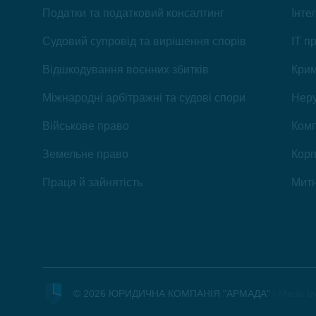
Податки та податковий консалтинг
Інте
Судовий супровід та вирішення спорів
IT п
Відшкодування воєнних збитків
Крим
Міжнародні арбітражні та судові спори
Неру
Військове право
Комп
Земельне право
Корп
Праця й зайнятість
Митн
© 2026 ЮРИДИЧНА КОМПАНІЯ "АРМАДА"
|
Made by