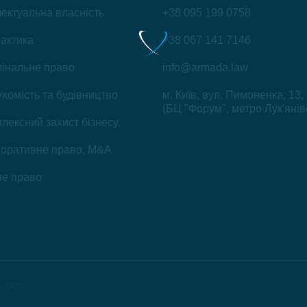
лектуальна власність
+38 095 199 0758
рактика
+38 067 141 7146
інальне право
info@armada.law
хомість та будівництво
м. Київ, вул. Пимоненка, 13,
(БЦ "Форум", метро Лук'янів
лексний захист бізнесу
оративне право, M&A
е право
 Slon