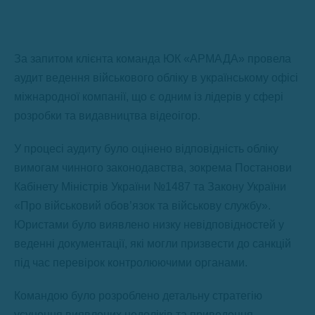
За запитом клієнта команда ЮК «АРМАДА» провела
аудит ведення військового обліку в українському офісі
міжнародної компанії, що є одним із лідерів у сфері
розробки та видавництва відеоігор.
У процесі аудиту було оцінено відповідність обліку
вимогам чинного законодавства, зокрема Постанови
Кабінету Міністрів України №1487 та Закону України
«Про військовий обов’язок та військову службу».
Юристами було виявлено низку невідповідностей у
веденні документації, які могли призвести до санкцій
під час перевірок контролюючими органами.
Командою було розроблено детальну стратегію
усунення виявлених недоліків та приведення