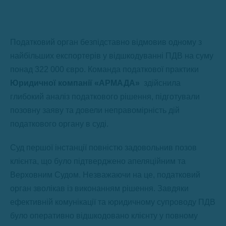
Податковий орган безпідставно відмовив одному з
найбільших експортерів у відшкодуванні ПДВ на суму
понад 322 000 євро. Команда податкової практики
Юридичної компанії «АРМАДА»
здійснила
глибокий аналіз податкового рішення, підготували
позовну заяву та довели неправомірність дій
податкового органу в суді.
Суд першої інстанції повністю задовольнив позов
клієнта, що було підтверджено апеляційним та
Верховним Судом. Незважаючи на це, податковий
орган зволікав із виконанням рішення. Завдяки
ефективній комунікації та юридичному супроводу ПДВ
було оперативно відшкодовано клієнту у повному