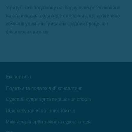
У результаті податкову накладну було розблоковано
на етапі подачі додаткових пояснень, що дозволило
компанії уникнути тривалих судових процесів і
фінансових ризиків.
Експертиза
Податки та податковий консалтинг
Судовий супровід та вирішення спорів
Відшкодування воєнних збитків
Міжнародні арбітражні та судові спори