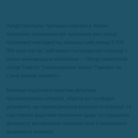
Представництво турецької компанії в Україні
зіткнулося з рішенням про зупинення реєстрації
податкової накладної на загальну суму понад 5 500
000 євро під час здійснення господарської операції з
іншою міжнародною компанією — Представництвом
«Онур Тааххут Ташимаджилик Іншаат Тіджарет ве
Санаї Анонім Ширкеті».
Команда податкової практики детально
проаналізувала ситуацію, зібрала всі необхідні
документи, що підтверджували реальність операції, та
підготувала додаткові пояснення щодо господарської
діяльності, матеріально-технічної бази й економічної
доцільності операції.