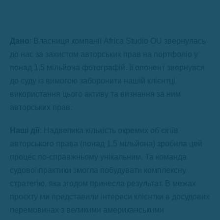
Дано
: Власниця компанії Africa Studio OU звернулась
до нас за захистом авторських прав на портфоліо у
понад 1,5 мільйона фотографій. Її опонент звернувся
до суду із вимогою заборонити нашій клієнтці
використання цього активу та визнання за ним
авторських прав.
Наші дії
: Надвелика кількість окремих об’єктів
авторського права (понад 1,5 мільйона) зробила цей
процес по-справжньому унікальним. Та команда
судової практики змогла побудувати комплексну
стратегію, яка згодом принесла результат. В межах
проєкту ми представили інтереси клієнтки в досудових
перемовинах з великими американськими