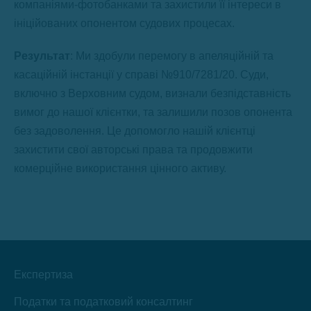
компаніями-фотобанками та захистили її інтереси в
ініційованих опонентом судових процесах.
Результат
: Ми здобули перемогу в апеляційній та
касаційній інстанції у справі №910/7281/20. Суди,
включно з Верховним судом, визнали безпідставність
вимог до нашої клієнтки, та залишили позов опонента
без задоволення. Це допомогло нашій клієнтці
захистити свої авторські права та продовжити
комерційне використання цінного активу.
Експертиза
Податки та податковий консалтинг