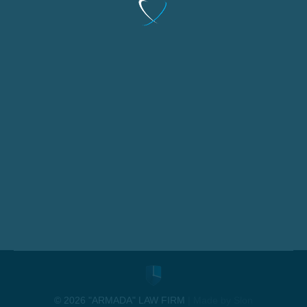
Oleksandr Kuznetsov
Managing Partner
Практики:
Податки та податковий консалтинг,
Міжнародний арбітраж, Фіксація та
відшкодування воєнних збитків, Комплексний
захист бізнесу
E-
mail
© 2026 "ARMADA" LAW FIRM
|
Made by Slon