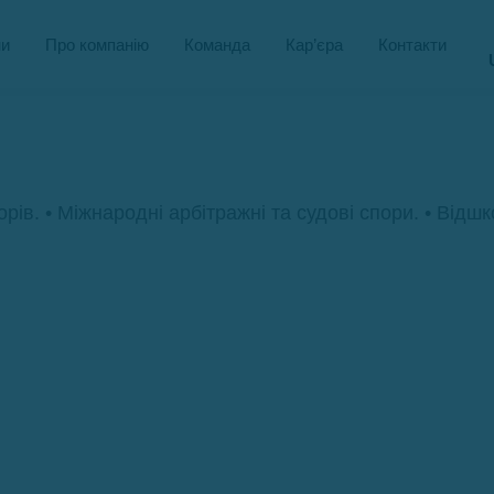
и
Про компанію
Команда
Кар’єра
Контакти
рів. • Міжнародні арбітражні та судові спори. • Відш