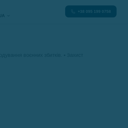
+38 095 199 0758
UA
кодування воєнних збитків. • Захист