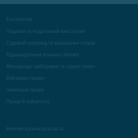
новому
вікні
вікні
вікні
вікні
вікні
вікні
Експертиза
Податки та податковий консалтинг
Судовий супровід та вирішення спорів
Відшкодування воєнних збитків
Міжнародні арбітражні та судові спори
Військове право
Земельне право
Праця й зайнятість
Інтелектуальна власність