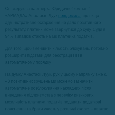
Співкеруюча партнерка Юридичної компанії
«АРМАДА» Анастасія Луук
повідомила
, що якщо
адміністративне оскарження не дало позитивного
результату, платник може звернутися до суду. Суди в
94% випадків стають на бік платника податків.
Для того, щоб зменшити кількість блокувань, потрібно
розширити підстави для реєстрації ПН в
автоматичному порядку.
На думку Анастасії Луук, рух у цьому напрямку вже є.
«З позитивних зрушень ми можемо зазначити
автоматичне розблокування накладних після
виведення підприємства з переліку ризикових і
можливість платника податків подавати додаткові
пояснення та брати участь у розгляді скарг» – вважає