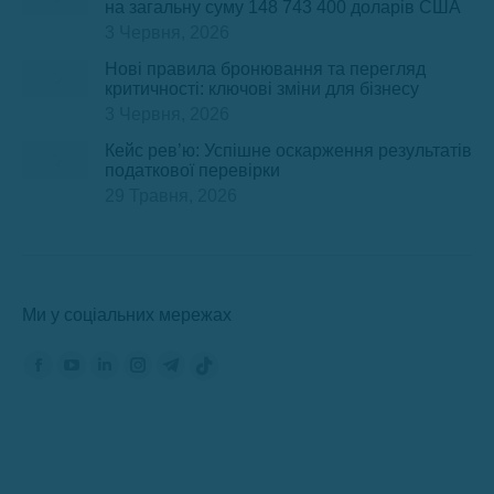
на загальну суму 148 743 400 доларів США
3 Червня, 2026
Нові правила бронювання та перегляд
критичності: ключові зміни для бізнесу
3 Червня, 2026
Кейс рев’ю: Успішне оскарження результатів
податкової перевірки
29 Травня, 2026
Ми у соціальних мережах
Знайдіть нас на:
Сторінка
Сторінка
Сторінка
Сторінка
Сторінка
Сторінка
Фейсбук
YouTube
ЛінкедІн
Інстаграм
Телеграм
TikTok
відкриється
відкриється
відкриється
відкриється
відкриється
відкриється
в
в
в
в
в
в
новому
новому
новому
новому
новому