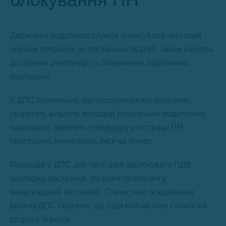
Державна податкова служба анонсувала черговий
перелік поправок до постанови №1165. Зміни вносять
до правил реєстрації та блокування податкових
накладних.
У ДПС переконані, що запропоновані поправки
скоротять кількість випадків блокування податкових
накладних, зроблять процедуру реєстрації ПН
простішою, мінімізують тиск на бізнес.
Приводів у ДПС для того, щоб заблокувати ПДВ-
накладну, достатньо. Усі вони прописані у
вищезгаданій постанові. Статистика оскарження
рішень ДПС свідчить, що суди найчастіше стають на
сторону бізнесу.