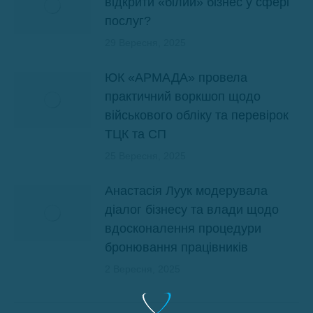
відкрити «білий» бізнес у сфері
послуг?
29 Вересня, 2025
ЮК «АРМАДА» провела
практичний воркшоп щодо
військового обліку та перевірок
ТЦК та СП
25 Вересня, 2025
Анастасія Луук модерувала
діалог бізнесу та влади щодо
вдосконалення процедури
бронювання працівників
2 Вересня, 2025