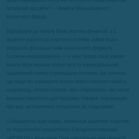
потужний аргумент — вимоги Міжнародного
валютного фонду.
Відповідно до наказу Міністерства фінансів, з 1
березня українські платіжні системи зобов’язані
видавати фіскальні чеки оновленого формату.
Головне нововведення — у чеку тепер обов’язково
мають бути вказані повне ім’я та індивідуальний
податковий номер отримувача платежу. Це означає,
що якщо ви отримуєте кошти через платіжні сервіси,
наприклад, «Нової пошти» або «Укрпошти», які часто
використовуються для продажу товарів, інформація
про вас автоматично потрапляє до податкової.
Співкеруюча партнерка, керівниця практики податків
та податкового консалтингу Юридичної компанії
«АРМАДА» Анастасія Луук спеціально для редакції