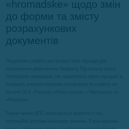
«hromadske» щодо змін
до форми та змісту
розрахункових
документів
Податкова служба застосовує нові підходи для
наповнення державного бюджету. Під пильну увагу
потрапили громадяни, які заробляють через продажі в
інтернеті, використовуючи платформи та сервіси на
кшталт OLX, Prom.ua, «Нова пошта», «Укрпошта» та
«Розетка».
Таким чином ДПС намагається вивести з тіні
потенційні десятки мільярдів гривень. У разі критики
щодо надмірного тиску на населення податкова має