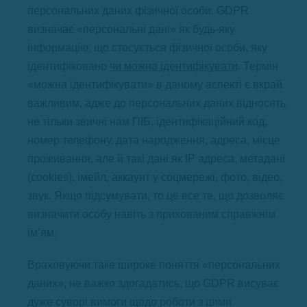
персональних даних фізичної особи. GDPR
визначає «персональні дані» як будь-яку
інформацію, що стосується фізичної особи, яку
ідентифіковано
чи можна ідентифікувати
. Термін
«можна ідентифікувати» в даному аспекті є вкрай
важливим, адже до персональних даних відносять
не тільки звичні нам ПІБ, ідентифікаційний код,
номер телефону, дата народження, адреса, місце
проживання, але й такі дані як IP адреса, метадані
(cookies), імейл, аккаунт у соцмережі, фото, відео,
звук. Якщо підсумувати, то це все те, що дозволяє
визначити особу навіть з прихованим справжнім
ім’ям.
Враховуючи таке широке поняття «персональних
даних», не важко здогадатись, що GDPR висуває
дуже суворі вимоги щодо роботи з цими