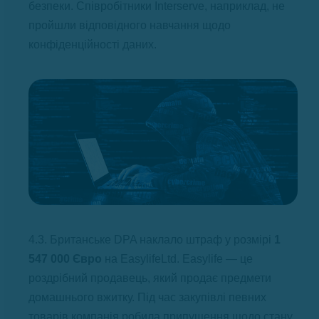
безпеки. Співробітники Interserve, наприклад, не
пройшли відповідного навчання щодо
конфіденційності даних.
4.3. Британське DPA наклало штраф у розмірі
1
547 000 Євро
на EasylifeLtd. Easylife — це
роздрібний продавець, який продає предмети
домашнього вжитку. Під час закупівлі певних
товарів компанія робила припущення щодо стану