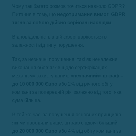
Чому так багато розмов точиться навколо GDPR?
Питання в тому, що
недотримання вимог GDPR
тягне за собою дійсно серйозні наслідки.
Відповідальність в цій сфері варіюється в
залежності від типу порушення.
Так, за незначні порушення, такі як неналежне
виконання обов’язків щодо сертифікаціях
механізму захисту даних,
«незначний» штраф –
до 10 000 000 Євро
або 2% від річного обігу
компанії за попередній рік, залежно від того, яка
сума більша.
В той же час, за порушення основних принципів,
які ми наводили вище, штраф є вдвічі більший –
до 20 000 000 Євро
або 4% від обігу компанії за