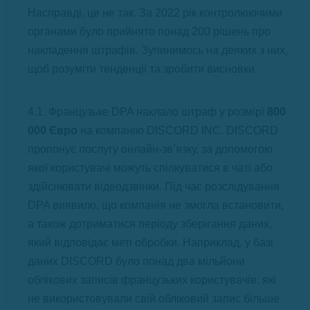
Насправді, це не так. За 2022 рік контролюючими
органами було прийнято понад 200 рішень про
накладення штрафів. Зупинимось на деяких з них,
щоб розуміти тенденції та зробити висновки.
4.1. Французьке DPA наклало штраф у розмірі
800
000 Євро
на компанію DISCORD INC. DISCORD
пропонує послугу онлайн-зв’язку, за допомогою
якої користувачі можуть спілкуватися в чаті або
здійснювати відеодзвінки. Під час розслідування
DPA виявило, що компанія не змогла встановити,
а також дотриматися періоду зберігання даних,
який відповідає меті обробки. Наприклад, у базі
даних DISCORD було понад два мільйони
облікових записів французьких користувачів, які
не використовували свій обліковий запис більше