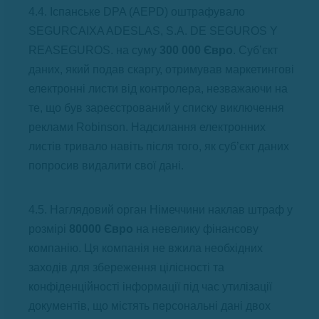
4.4. Іспанське DPA (AEPD) оштрафувало
SEGURCAIXA ADESLAS, S.A. DE SEGUROS Y
REASEGUROS. на суму
300 000 Євро
. Суб’єкт
даних, який подав скаргу, отримував маркетингові
електронні листи від контролера, незважаючи на
те, що був зареєстрований у списку виключення
реклами Robinson. Надсилання електронних
листів тривало навіть після того, як суб’єкт даних
попросив видалити свої дані.
4.5. Наглядовий орган Німеччини наклав штраф у
розмірі
80000 Євро
на невелику фінансову
компанію. Ця компанія не вжила необхідних
заходів для збереження цілісності та
конфіденційності інформації під час утилізації
документів, що містять персональні дані двох