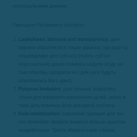
персональними даними.
Принципи Регламенту наступні:
Lawfulness, fairness and transparency
: дані
повинні оброблятися тільки законно, прозоро та
справедливо для суб’єкта (тобто, суб’єкт
персональних даних повинен надати згоду на
таку обробку і розуміти як і для чого будуть
оброблятись його дані);
Purpose limitation
: дані повинні збиратись
тільки для конкретно визначених цілей, знову ж
таки, ціль повинна бути доведена суб’єкта.
Data minimization:
важливий принцип для тих,
хто полюбляє збирати якомога більше «раптом
знадобиться». Треба збирати саме стільки