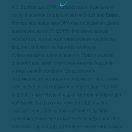
4.2. Британське DPA оштрафувало будівельну
групу Interserve Group Limited на
5 033 000 Євро
.
Контролер повідомив DPA про порушення даних
відповідно до ст. 33 GDPR. Interserve зазнав
кібератаки, під час якої зловмисники надіслали
фішинговий лист на поштову скриньку
бухгалтерської групи Interserve. Пошту відкрив
співробітник, який також завантажив і відкрив
прикріплений zip-файл. Це дозволило
зловмисникам встановити зловмисне програмне
забезпечення та отримати особисті дані 113 000
співробітників. Вилучені дані містили інформацію
про банківські рахунки, номери соціального
страхування, етнічну приналежність, релігію
суб’єктів даних серед іншого. Розслідування DPA
показало, що нападу дозволили неналежні заходи