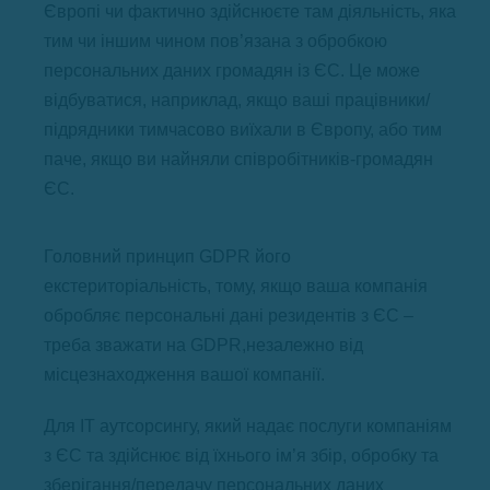
Європі чи фактично здійснюєте там діяльність, яка
тим чи іншим чином пов’язана з обробкою
персональних даних громадян із ЄС. Це може
відбуватися, наприклад, якщо ваші працівники/
підрядники тимчасово виїхали в Європу, або тим
паче, якщо ви найняли співробітників-громадян
ЄС.
Головний принцип GDPR його
екстериторіальність, тому, якщо ваша компанія
обробляє персональні дані резидентів з ЄС –
треба зважати на GDPR,незалежно від
місцезнаходження вашої компанії.
Для ІТ аутсорсингу, який надає послуги компаніям
з ЄС та здійснює від їхнього ім’я збір, обробку та
зберігання/передачу персональних даних