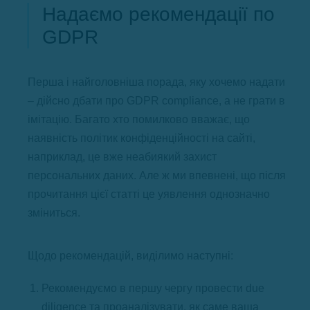
Надаємо рекомендації по
GDPR
Перша і найголовніша порада, яку хочемо надати
– дійсно дбати про GDPR compliance, а не грати в
імітацію. Багато хто помилково вважає, що
наявність політик конфіденційності на сайті,
наприклад, це вже неабиякий захист
персональних даних. Але ж ми впевнені, що після
прочитання цієї статті це уявлення однозначно
зміниться.
Щодо рекомендацій, виділимо наступні:
Рекомендуємо в першу чергу провести due
diligence та проаналізувати, як саме ваша