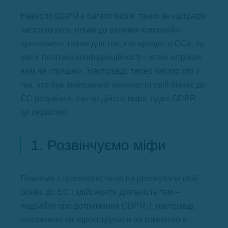
Навколо GDPR є багато міфів, таких як «штрафи
застосовують тільки до великих компаній»,
«регламент тільки для тих, хто працює в ЄС», «у
нас є політики конфіденційності – отже штрафи
нам не страшні». Насправді, тепер багато хто з
тих, хто був вимушений перенести свій бізнес до
ЄС розуміють, що це дійсно міфи, адже GDPR –
це серйозно.
1. Розвінчуємо міфи
Почнемо з головного: якщо ви релокували свій
бізнес до ЄС і здійснюєте діяльність там –
подбайте про дотримання GDPR. І, насправді,
неважливо чи зареєстрували ви компанію в