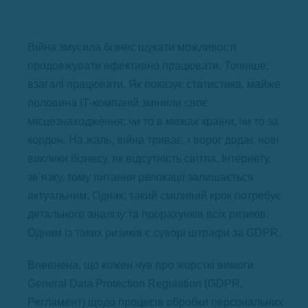
Війна змусила бізнес шукати можливості
продовжувати ефективно працювати. Точніше,
взагалі працювати. Як показує статистика, майже
половина ІТ-компаній змінили своє
місцезнаходження: чи то в межах країни, чи то за
кордон. На жаль, війна триває, і ворог додає нові
виклики бізнесу, як відсутність світла, Інтернету,
зв’язку, тому питання релокації залишається
актуальним. Однак, такий сміливий крок потребує
детального аналізу та прорахунків всіх ризиків.
Одним із таких ризиків є суворі штрафи за GDPR.
Впевнена, що кожен чув про жорсткі вимоги
General Data Protection Regulation (GDPR,
Регламент) щодо процесів обробки персональних