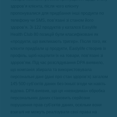
здоров’я клієнта, після чого клієнту
пропонувалися для придбання інші продукти по
телефону чи SMS, пов’язані зі станом його
здоров’я. Зі 122 продуктів у каталозі Easylife
Health Club 80 позицій були класифіковані як
«продукти, що викликають тригер». Після того, як
клієнти придбали ці продукти, Easlylife створив їх
профіль, щоб націлити їх на товари, пов’язані зі
здоров’ям. Під час розслідування DPA виявило,
що компанія збирала та використовувала
персональні дані (дані про стан здоров’я) загалом
145 500 суб’єктів даних без їхньої згоди чи навіть
відома. DPA виявив, що ця «невидима» обробка
персональних даних становить серйозне
порушення прав суб’єктів даних, оскільки вони
взагалі не можуть реалізувати свої права на