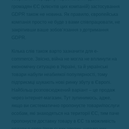
громадян ЄС (клієнтів цих компаній) застосування
GDPR також не новина. Як правило, європейська
компанія просто не буде з вами співпрацювати, не
закріпивши ваше зобов’язання з дотримання
GDPR.
Кілька слів також варто зазначити для e-
commerсе. Звісно, війна не могла не вплинути на
економічну ситуацію в Україні, та й українські
товари набули неабиякої популярності, тому
підприємці шукають нові ринку збуту в Європі.
Найбільш розповсюджений варіант – це продаж
через інтернет-магазин. Тут зупинимось, адже,
якщо ви систематично пропонуєте товари/послуги
особам, які знаходяться на території ЄС, тим паче
пропонуєте доставку товару в ЄС та можливість
оплати в євро (польських злотих, шведських