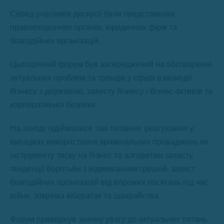
Серед учасників дискусії були представники
правоохоронних органів, юридичних фірм та
благодійних організацій.
Цьогорічний форум був зосереджений на обговоренні
актуальних проблем та трендів у сфері взаємодії
бізнесу з державою, захисту бізнесу і бізнес-активів та
корпоративної безпеки.
На заході підіймалися такі питання: реагування у
випадках використання кримінальних проваджень як
інструменту тиску на бізнес та алгоритми захисту,
тенденції боротьби з відмиванням грошей, захист
благодійних організацій від ворожих посягань під час
війни, зокрема кібератак та шахрайства.
Форум привернув значну увагу до актуальних питань