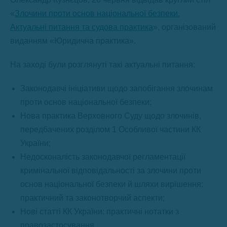
«
Злочини проти основ національної безпеки.
Актуальні питання та судова практика
», організований
виданням «Юридична практика».
На заході були розглянуті такі актуальні питання:
Законодавчі ініціативи щодо запобігання злочинам
проти основ національної безпеки;
Нова практика Верховного Суду щодо злочинів,
передбачених розділом 1 Особливої частини КК
України;
Недосконалість законодавчої регламентації
кримінальної відповідальності за злочини проти
основ національної безпеки й шляхи вирішення:
практичний та законотворчий аспекти;
Нові статті КК України: практичні нотатки з
правозастосування