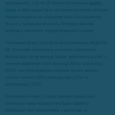
дослідження, з 12 по 18 червня організував
фокус-
групи
, в яких акцент було зроблено на впливі молодих
лідерів на ринок на сучасному етапі його розвитку.
Всього у заході взяли участь 20 представників
молодого покоління лідерів юридичного ринку.
Учасникам фокус-груп була запропонована МОДЕЛЬ
5К. На основі обговорень учасників, ключовими
факторами, на які молоді лідери здійснюють вплив, з
великим відривом стали команда (60%) та культура
(45%). Наступні фактори набрали значно менше
голосів: клієнти (35%), конкуренція (15%) та
колаборація (10%).
Особливий інтерес у представників фокус-груп
викликала тема переваги молодих лідерів у
комунікації між поколіннями, з клієнтами та