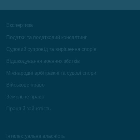
новому
новому
новому
новому
новому
новому
вікні
вікні
вікні
вікні
вікні
вікні
Експертиза
Податки та податковий консалтинг
Судовий супровід та вирішення спорів
Відшкодування воєнних збитків
Міжнародні арбітражні та судові спори
Військове право
Земельне право
Праця й зайнятість
Інтелектуальна власність