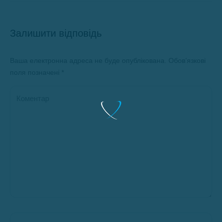
Залишити відповідь
Ваша електронна адреса не буде опублікована. Обов’язкові
поля позначені
*
Коментар
Ім’я *