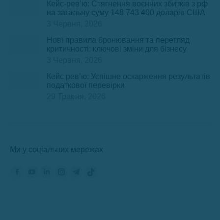
Кейс-рев’ю: Стягнення воєнних збитків з рф
на загальну суму 148 743 400 доларів США
3 Червня, 2026
Нові правила бронювання та перегляд
критичності: ключові зміни для бізнесу
3 Червня, 2026
Кейс рев’ю: Успішне оскарження результатів
податкової перевірки
29 Травня, 2026
Ми у соціальних мережах
Знайдіть нас на:
Сторінка
Сторінка
Сторінка
Сторінка
Сторінка
Сторінка
Фейсбук
YouTube
ЛінкедІн
Інстаграм
Телеграм
TikTok
відкриється
відкриється
відкриється
відкриється
відкриється
відкриється
в
в
в
в
в
в