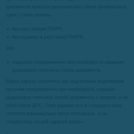
документів комісією регіонального рівня приймається
одне з таких рішень:
про реєстрацію ПН/РК;
про відмову в реєстрації ПН/РК;
або
надсилає повідомлення про необхідність надання
додаткових пояснень та/або документів.
Варто одразу зазначити, що надсилання податковим
органом повідомлення про необхідність надання
додаткових пояснень та/або документів є правом, а не
обов’язком ДПС. Тому радимо все ж з першого разу
готувати максимально якісні пояснення, а не
сподіватись на цей «другий шанс».