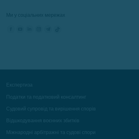
Ми у соціальних мережах
Знайдіть нас на:
Сторінка
Сторінка
Сторінка
Сторінка
Сторінка
Сторінка
Фейсбук
YouTube
ЛінкедІн
Інстаграм
Телеграм
TikTok
відкриється
відкриється
відкриється
відкриється
відкриється
відкриється
в
в
в
в
в
в
новому
новому
новому
новому
новому
новому
вікні
вікні
вікні
вікні
вікні
вікні
Експертиза
Податки та податковий консалтинг
Судовий супровід та вирішення спорів
Відшкодування воєнних збитків
Міжнародні арбітражні та судові спори