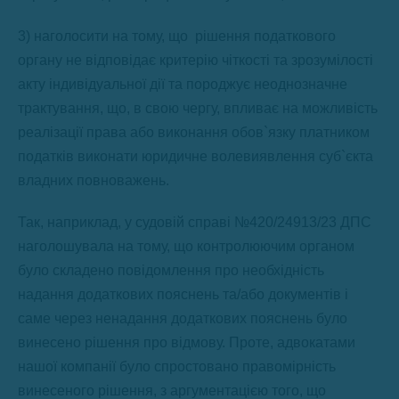
3) наголосити на тому, що рішення податкового
органу не відповідає критерію чіткості та зрозумілості
акту індивідуальної дії та породжує неоднозначне
трактування, що, в свою чергу, впливає на можливість
реалізації права або виконання обов`язку платником
податків виконати юридичне волевиявлення суб`єкта
владних повноважень.
Так, наприклад, у судовій справі №420/24913/23 ДПС
наголошувала на тому, що контролюючим органом
було складено повідомлення про необхідність
надання додаткових пояснень та/або документів і
саме через ненадання додаткових пояснень було
винесено рішення про відмову. Проте, адвокатами
нашої компанії було спростовано правомірність
винесеного рішення, з аргументацією того, що