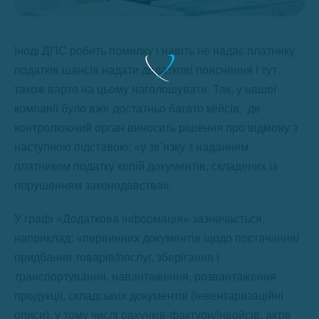
Іноді ДПС робить помилку і навіть не надає платнику
податків шансів надати додаткові пояснення і тут
також варто на цьому наголошувати. Так, у нашої
компанії було вже достатньо багато кейсів, де
контролюючий орган виносить рішення про відмову з
наступною підставою: «у зв’язку з наданням
платником податку копій документів, складених із
порушенням законодавства».
У графі «Додаткова інформація» зазначається,
наприклад: «первинних документів щодо постачання/
придбання товарів/послуг, зберігання і
транспортування, навантаження, розвантаження
продукції, складських документів (інвентаризаційні
описи), у тому числі рахунків-фактури/інвойсів, актів