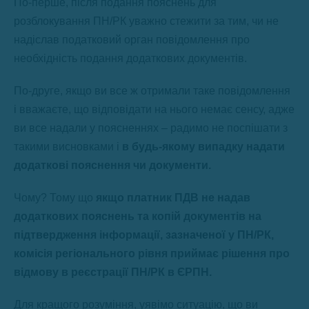
По-перше, після подання пояснень для
розблокування ПН/РК уважно стежити за тим, чи не
надіслав податковий орган повідомлення про
необхідність подання додаткових документів.
По-друге, якщо ви все ж отримали таке повідомлення
і вважаєте, що відповідати на нього немає сенсу, адже
ви все надали у поясненнях – радимо не поспішати з
такими висновками і
в будь-якому випадку надати
додаткові пояснення чи документи.
Чому? Тому що
якщо платник ПДВ не надав
додаткових пояснень та копій документів на
підтвердження інформації, зазначеної у ПН/РК,
комісія регіонального рівня приймає рішення про
відмову в реєстрації ПН/РК в ЄРПН.
Для кращого розуміння, уявімо ситуацію, що ви