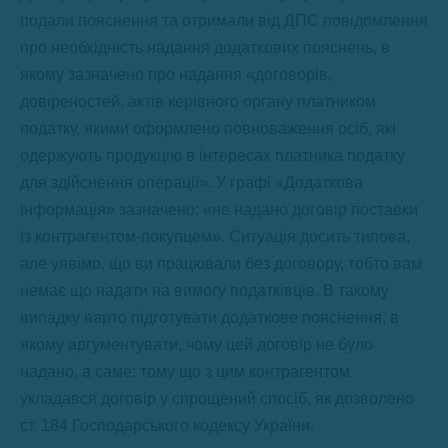
подали пояснення та отримали від ДПС повідомлення
про необхідність надання додаткових пояснень, в
якому зазначено про надання «договорів,
довіреностей, актів керівного органу платником
податку, якими оформлено повноваження осіб, які
одержують продукцію в інтересах платника податку
для здійснення операції». У графі «Додаткова
інформація» зазначено: «не надано договір поставки
із контрагентом-покупцем». Ситуація досить типова,
але уявімо, що ви працювали без договору, тобто вам
немає що надати на вимогу податківців. В такому
випадку варто підготувати додаткове пояснення, в
якому аргументувати, чому цей договір не було
надано, а саме: тому що з цим контрагентом
укладався договір у спрощений спосіб, як дозволено
ст. 184 Господарського кодексу України.