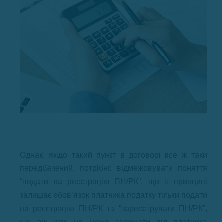
Однак, якщо такий пункт в договорі все ж таки
передбачений, потрібно відмежовувати поняття
“подати на реєстрацію ПН/РК”, що в принципі
залишає обов’язок платника податку тільки подати
на реєстрацію ПН/РК та “зареєструвати ПН/РК”,
що аж ніяк не може залежати від платника