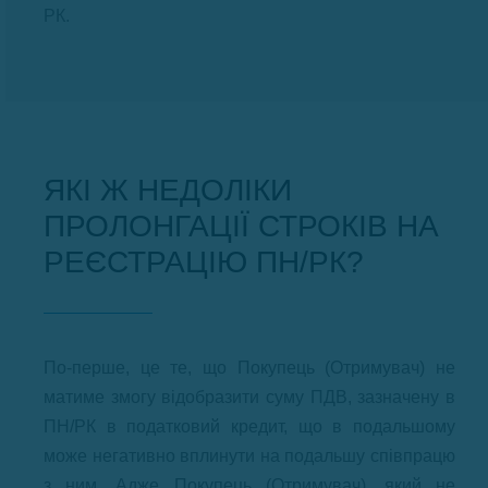
РК.
ЯКІ Ж НЕДОЛІКИ
ПРОЛОНГАЦІЇ СТРОКІВ НА
РЕЄСТРАЦІЮ ПН/РК?
По-перше, це те, що Покупець (Отримувач) не
матиме змогу відобразити суму ПДВ, зазначену в
ПН/РК в податковий кредит, що в подальшому
може негативно вплинути на подальшу співпрацю
з ним. Адже Покупець (Отримувач), який не