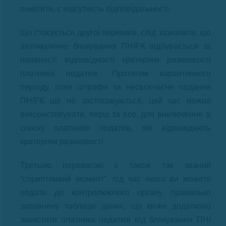
помітити, є відсутність відповідальності.
Що стосується другої переваги, слід зазначити, що
автоматичне блокування ПН/РК відбувається за
наявності відповідності критеріям ризиковості
платника податків. Протягом карантинного
періоду, поки штрафи за несвоєчасне подання
ПН/РК ще не застосовуються, цей час можна
використовувати, перш за все, для виключення зі
списку платників податків, які відповідають
критеріям ризиковості.
Третьою перевагою є також так званий
“сприятливий момент”, під час якого ви можете
подати до контролюючого органу правильно
заповнену таблицю даних, що може додатково
захистити платника податків від блокування ПН/