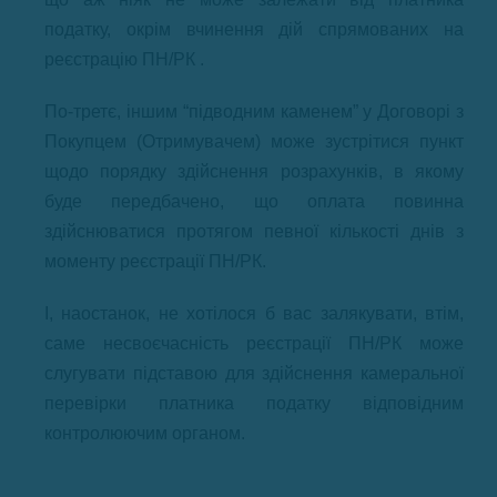
податку, окрім вчинення дій спрямованих на
реєстрацію ПН/РК .
По-третє, іншим “підводним каменем” у Договорі з
Покупцем (Отримувачем) може зустрітися пункт
щодо порядку здійснення розрахунків, в якому
буде передбачено, що оплата повинна
здійснюватися протягом певної кількості днів з
моменту реєстрації ПН/РК.
І, наостанок, не хотілося б вас залякувати, втім,
саме несвоєчасність реєстрації ПН/РК може
слугувати підставою для здійснення камеральної
перевірки платника податку відповідним
контролюючим органом.