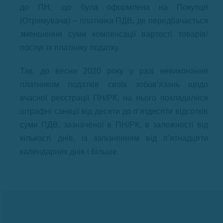
до ПН, що була оформлена на Покупця
(Отримувача) – платника ПДВ, де передбачається
зменшення суми компенсації вартості товарів/
послуг їх платнику податку.
Так, до весни 2020 року у разі невиконання
платником податків своїх зобов’язань щодо
вчасної реєстрації ПН/РК, на нього покладалися
штрафні санкції від десяти до п’ятдесяти відсотків
суми ПДВ, зазначеної в ПН/РК, в залежності від
кількості днів, із запізненням від п’ятнадцяти
календарних днів і більше.