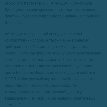
керуючого партнера ЮК «АРМАДА» Олександра
Кузнєцова та співкеруючого партнера та керівника
практики судового супроводу та вирішення спорів Іллі
Шевченка.
«Армада» має успішний досвід у вирішенні
корпоративних спорів, а також у міжнародному
арбітражі, з особливим акцентом на аграрному
секторі. Команда приділяє значну увагу забезпеченню
компенсації за збитки, завдані війною. Олександр
Кузнецов представляє інтереси клієнтів у спорах
проти Російської Федерації, маючи досвід роботи в
ЄСПЛ. Співкеруючий партнер Ілля Шевченко, який
представляє інтереси як українських, так і
міжнародних клієнтів, має значний досвід у
відшкодуванні збитків», – зазначають клієнти нашої
компанії.