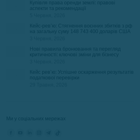
Купівля права оренди землі: правові
аспекти та рекомендації
5 Червня, 2026
Кейс-рев’ю: Стягнення воєнних збитків з рф
на загальну суму 148 743 400 доларів США
3 Червня, 2026
Нові правила бронювання та перегляд
критичності: ключові зміни для бізнесу
3 Червня, 2026
Кейс рев’ю: Успішне оскарження результатів
податкової перевірки
29 Травня, 2026
Ми у соціальних мережах
Знайдіть нас на:
Сторінка
Сторінка
Сторінка
Сторінка
Сторінка
Сторінка