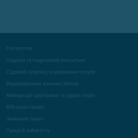
Фейсбук
YouTube
ЛінкедІн
Інстаграм
Телеграм
TikTok
відкриється
відкриється
відкриється
відкриється
відкриється
відкриється
в
в
в
в
в
в
новому
новому
новому
новому
новому
новому
вікні
вікні
вікні
вікні
вікні
вікні
Експертиза
Податки та податковий консалтинг
Судовий супровід та вирішення спорів
Відшкодування воєнних збитків
Міжнародні арбітражні та судові спори
Військове право
Земельне право
Праця й зайнятість