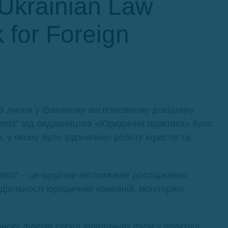
Ukrainian Law
 for Foreign
29 липня у фаховому англомовному довіднику
Clients” від видавництва «Юридична практика» було
 у якому було відзначено роботу юристів та
lients” – це щорічне англомовне дослідження
 діяльності юридичних компаній, моніторинг
ску лідерів серед юридичних фірм у практиці