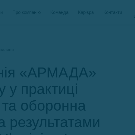
и
Про компанію
Команда
Кар’єра
Контакти
хвилини
нія «АРМАДА»
у у практиці
 та оборонна
а результатами