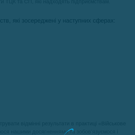
и ТЦК та СП, які надходять підприємствам.
тв, які зосереджені у наступних сферах:
увати відмінні результати в практиці «Військове
ося нашими досягненнями та зобов’язуємося і