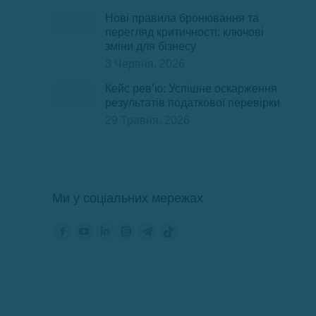
Нові правила бронювання та
перегляд критичності: ключові
зміни для бізнесу
3 Червня, 2026
Кейс рев’ю: Успішне оскарження
результатів податкової перевірки
29 Травня, 2026
Ми у соціальних мережах
Find us on:
Facebook
YouTube
Linkedin
Instagram
Telegram
TikTok
сторінка
сторінка
сторінка
сторінка
сторінка
сторінка
відкривається
відкривається
відкривається
відкривається
відкривається
відкривається
у
у
у
у
у
у
новому
новому
новому
новому
новому
новому