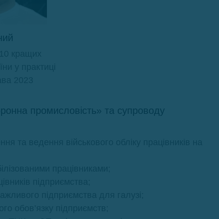
ний
10 кращих
їни у практиці
ава 2023
оронна промисловість» та супроводу
ня та ведення військового обліку працівників на
білізованими працівниками;
вників підприємства;
ажливого підприємства для галузі;
ого обов’язку підприємств;