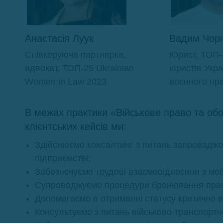
Анастасія Луук
Вадим Чор
Співкеруюча партнерка,
Юрист, ТОП-
адвокат, ТОП-25 Ukrainian
юристів Укра
Women in Law 2023
воєнного пр
В межах практики «Військове право та об
клієнтських кейсів ми:
Здійснюємо консалтинг з питань запроваджен
підприємстві;
Забезпечуємо трудові взаємовідносини з мо
Супроводжуємо процедури бронювання праці
Допомагаємо в отриманні статусу критично в
Консультуємо з питань військово-транспортн