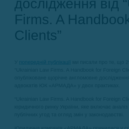
дослідження від “
Firms. A Handbook
Clients”
У
попередній публікації
ми писали про те, що 
“Ukrainian Law Firms. A Handbook for Foreign 
опубліковане щорічне англомовне дослідження,
адвокатів ЮК «АРМАДА» у двох практиках.
“Ukrainian Law Firms. A Handbook for Foreign C
юридичного ринку України, яке включає аналіз
публічних угод та огляд змін у законодавстві.
Юридична компанія «АРМАДА» опинилася у спи