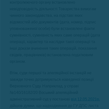
контролюючого органу встановлено
невідповідність діяльності Товариства вимогам
чинного законодавства, на підставі яких
відомостей або документів (дата, номер, підпис
уповноваженої особи) були встановлені факти
сумнівності, сумнівність яких саме операцій (дата
операції, характер та наслідки такої операції та
інші докази вчинення таких операцій, показання
свідків, працівників) встановлена податковим
органом.
Втім, суди першої та апеляційної інстанцій не
завжди точно дотримуються наведеної позиції
Верховного Суду. Наприклад, у справі
№140/16182/20 Восьмий апеляційний
адміністративний суд у постанові
від 12.05.2021р.
дійшов думки, що надходження до ГУ ДПС листа