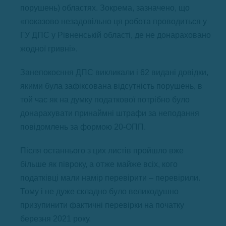
порушень) областях. Зокрема, зазначено, що
«показово незадовільно ця робота проводиться у
ГУ ДПС у Рівненській області, де не донараховано
жодної гривні».
Занепокоєння ДПС викликали і 62 видані довідки,
якими була зафіксована відсутність порушень, в
той час як на думку податкової потрібно було
донарахувати принаймні штрафи за неподання
повідомлень за формою 20-ОПП.
Після останнього з цих листів пройшло вже
більше як півроку, а отже майже всіх, кого
податківці мали намір перевірити – перевірили.
Тому і не дуже складно було великодушно
призупинити фактичні перевірки на початку
березня 2021 року.