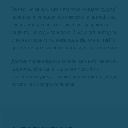
За час, що минув, вже з’явилося і чимало судової
практики по справах про оскарження штрафів за
зберігання пального без ліцензії. Ця практика
свідчить, що суд у переважній більшості випадків
стає на сторону платників податків, але є і такі їх
аргументи, до яких він ставиться досить критично.
Далі ми проаналізуємо основні моменти, через які
штраф за зберігання пального може бути
скасований судом, а також і випадки, коли доводи
позовачів є непереконливими.