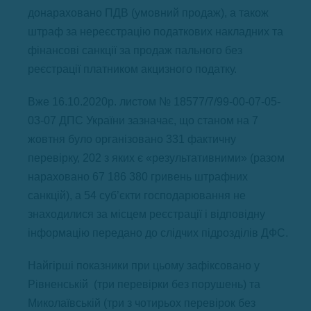
донараховано ПДВ (умовний продаж), а також
штраф за нереєстрацію податкових накладних та
фінансові санкції за продаж пального без
реєстрації платником акцизного податку.
Вже 16.10.2020р. листом № 18577/7/99-00-07-05-
03-07 ДПС України зазначає, що станом на 7
жовтня було організовано 331 фактичну
перевірку, 202 з яких є «результативними» (разом
нараховано 67 186 380 гривень штрафних
санкцій), а 54 суб’єкти господарювання не
знаходилися за місцем реєстрації і відповідну
інформацію передано до слідчих підрозділів ДФС.
Найгірші показники при цьому зафіксовано у
Рівненській (три перевірки без порушень) та
Миколаївській (три з чотирьох перевірок без