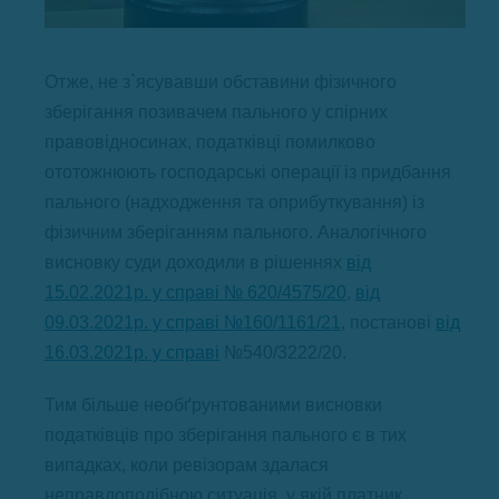
Отже, не з`ясувавши обставини фізичного
зберігання позивачем пального у спірних
правовідносинах, податківці помилково
ототожнюють господарські операції із придбання
пального (надходження та оприбуткування) із
фізичним зберіганням пального. Аналогічного
висновку суди доходили в рішеннях
від
15.02.2021р. у справі № 620/4575/20
,
від
09.03.2021р. у справі №160/1161/21
, постанові
від
16.03.2021р. у справі
№540/3222/20.
Тим більше необґрунтованими висновки
податківців про зберігання пального є в тих
випадках, коли ревізорам здалася
неправдоподібною ситуація, у якій платник