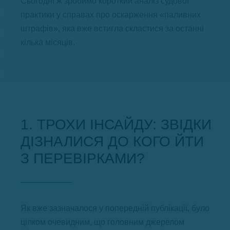
Сьогодні ж зробимо короткий аналіз судової
практики у справах про оскарження «паливних
штрафів», яка вже встигла скластися за останні
кілька місяців.
1. ТРОХИ ІНСАЙДУ: ЗВІДКИ
ДІЗНАЛИСЯ ДО КОГО ЙТИ
З ПЕРЕВІРКАМИ?
Як вже зазначалося у попередній публікації, було
цілком очевидним, що головним джерелом