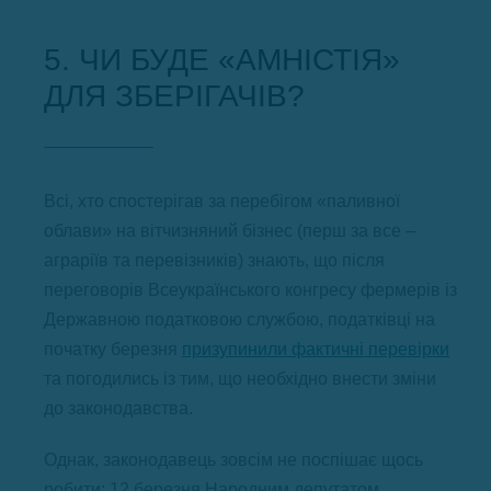
5. ЧИ БУДЕ «АМНІСТІЯ»
ДЛЯ ЗБЕРІГАЧІВ?
Всі, хто спостерігав за перебігом «паливної
облави» на вітчизняний бізнес (перш за все –
аграріїв та перевізників) знають, що після
переговорів Всеукраїнського конгресу фермерів із
Державною податковою службою, податківці на
початку березня
призупинили фактичні перевірки
та погодились із тим, що необхідно внести зміни
до законодавства.
Однак, законодавець зовсім не поспішає щось
робити: 12 березня Народним депутатом