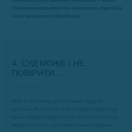
даних реєстру акцизних накладних – факт
зберігання пального без наявності ліцензії не
може вважатися доведеним.
4. СУД МОЖЕ І НЕ
ПОВІРИТИ…
Втім, є і негативна для платників податків
практика. Як правило, в цих випадках податківці
більш свідомо віднеслися до своїх обов’язків та
зібрали достатні і допустимі докази порушень.