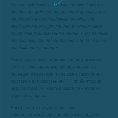
Колегія суддів вважає, що встановлені судами
обставини щодо протиправності призначення
та проведення відповідачем перевірки, за
наслідками якої і було прийнято оскаржуване
податкове повідомлення-рішення, є достатніми
для висновку про протиправність податкового
повідомлення-рішення
».
Таким чином, якщо податківці не дотримуються
своїх власних процедур при призначенні та
проведенні перевірки, то це вже є самостійною
підставою для скасування ППР, прийнятого за її
результатами, які мають вважатися «плодами
отруєного дерева».
Втім, не варто очікувати, що суди
задовольнятимуть позови лише з цих підстав.