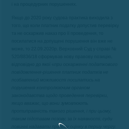
і на процедурних порушеннях.
Якщо до 2020 року судова практика виходила з
того, що коли платник податку допустив перевірку
та не оскаржив наказ про її проведення, то
посилатися на допущені порушення він вже не
може, то 22.09.2020р. Верховний Суд у справі №
520/8836/18 сформував нову правову позицію,
відповідно до якої «
при оскарженні податкового
повідомлення-рішення платник податків не
позбавлений можливості посилатись на
порушення контролюючим органом
законодавства щодо проведення перевірки,
якщо вважає, що вони зумовлюють
протиправність такого рішення, і при цьому,
таким підставам позову, за їх наявності, суди
повинні надавати правову оцінку в першу чергу.