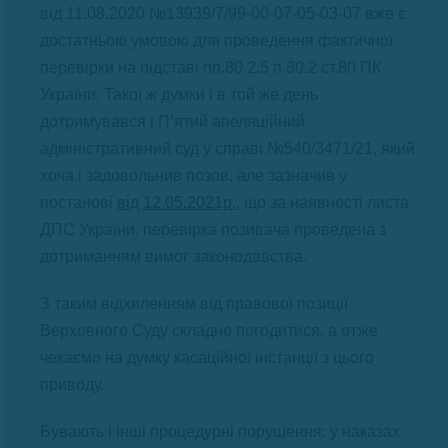
від 11.08.2020 №13939/7/99-00-07-05-03-07 вже є
достатньою умовою для проведення фактичної
перевірки на підставі пп.80.2.5 п.80.2 ст.80 ПК
України. Такої ж думки і в той же день
дотримувався і П’ятий апеляційний
адміністративний суд у справі №540/3471/21, який
хоча і задовольнив позов, але зазначив у
постанові
від 12.05.2021р.
, що за наявності листа
ДПС України, перевірка позивача проведена з
дотриманням вимог законодавства.
З таким відхиленням від правової позиції
Верховного Суду складно погодитися, а отже
чекаємо на думку касаційної інстанції з цього
приводу.
Бувають і інші процедурні порушення: у наказах