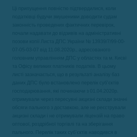
Ці припущення повністю підтвердилися, коли
податківці будучи змушеними доводити судам
законність проведених фактичних перевірок,
почали надавати до відзивів на адміністративні
позови копії Листа ДПС України № 13939/7/99-00-
07-05-03-07 від 11.08.2020р., адресованого
головним управлінням ДПС у областях та м. Києві
та Офісу великих платників податків. В цьому
листі зазначається, що в результаті аналізу баз
даних ДПС було встановлено перелік суб’єктів
господарювання, які починаючи з 01.04.2020р.
отримували через пересувні акцизні склади значні
обсяги пального з доставкою, але не реєстрували
акцизні склади і не отримували ліцензій на право
оптової, роздрібної торгівлі та на зберігання
пального. Перелік таких суб’єктів наводився в