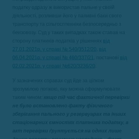
податку одразу ж використав пальне у своїй
діяльності, розливши його у паливні баки свого
транспорту та сільгосптехніки безпосередньо з
бензовозу. Суд у таких випадках також ставав на
сторону платників податків у рішеннях
від
27.01.2021р. у справі № 540/3512/20
,
від
06.04.2021р. у справі № 460/337/21
, постанові
від
02.02.2021р. у справі №620/3236/20
.
У зазначених справах суд йде за цілком
зрозумілою логікою, яку можна сформулювати
таким чином:
якщо під час фактичної перевірки
не було встановлено факту фізичного
зберігання пального у резервуарах та інших
стаціонарних ємностях платника податку, а
акт перевірки ґрунтується на одних лише