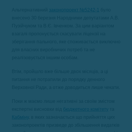
Альтернативний
законопроект №5242-1
було
внесено 30 березня Народними депутатами А.В.
Пузійчуком та В.Є. Івченком. За цим варіантом
взагалі пропонується скасувати ліцензії на
зберігання пального, яке споживається виключно
для власних виробничих потреб та не
реалізовується іншим особам.
Втім, пройшло вже більше двох місяців, а ці
питання не потрапили до порядку денного
Верховної Ради, а отже доводиться лише чекати.
Поки ж маємо лише негативні за своїм змістом
експертні висновки від
бюджетного комітету
та
Кабміну
, в яких зазначається що прийняття цих
законопроектів призведе до збільшення видатків