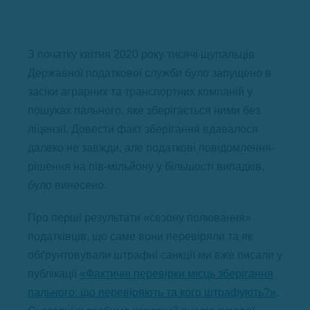
З початку квітня 2020 року тисячі щупальців
Державної податкової служби було запущено в
засіки аграрних та транспортних компаній у
пошуках пального, яке зберігається ними без
ліцензії. Довести факт зберігання вдавалося
далеко не завжди, але податкові повідомлення-
рішення на пів-мільйону у більшості випадків,
було винесено.
Про перші результати «сезону полювання»
податківців, що саме вони перевіряли та як
обґрунтовували штрафні санкції ми вже писали у
публікації
«Фактичні перевірки місць зберігання
пального: що перевіряють та кого штрафують?»
.