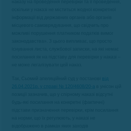
наказу на проведення перевірки та її проведення,
оскільки у наказі не міститься жодної конкретної
інформації від державних органів або органів
місцевого самоврядування, що свідчить про
можливі порушення платником податків вимог
законодавства». З цього випливає, що просто
існування листа, службової записки, на які немає
посилання як на підставу для перевірки у наказі –
не може легалізувати цей наказ.
Так, Сьомий апеляційний суд у постанові
від
26.04.2021р. у справі № 120/4608/20-а
в унісон цій
позиції зазначив, що у спірному наказі відсутні
будь-які посилання на конкретні (фактичні)
підстави призначення перевірки, крім посилання
на норми, що їх регулюють, у наказі не
відображено в рамках яких заходів