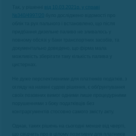
Так, у рішенні
від 10.03.2021р. у справі
№340/4997/20
було досліджено відомості про
облік та рух пального і встановлено, що після
придбання дизельне паливо не зливалось у
повному обсязі у баки транспортних засобів, та
документально доведено, що фірма мала
можливість зберігати таку кількість палива у
цистернах.
Не дуже перспективними для платників податків, з
огляду на наявні судові рішення, є обґрунтування
своїх позовних вимог одними лише процедурними
порушеннями з боку податківців без
контраргументів стосовно самого змісту акту.
Однак, таких рішень на сьогодні менше від чверті,
що свідчить про в цілому позитивну для платників