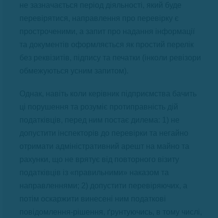
не зазначається період діяльності, який буде
перевірятися, направлення про перевірку є
простроченими, а запит про надання інформації
та документів оформляється як простий перелік
без реквізитів, підпису та печатки (інколи ревізори
обмежуються усним запитом).
Однак, навіть коли керівник підприємства бачить
ці порушення та розуміє протиправність дій
податківців, перед ним постає дилема: 1) не
допустити інспекторів до перевірки та негайно
отримати адміністративний арешт на майно та
рахунки, що не врятує від повторного візиту
податківців із «правильними» наказом та
направленнями; 2) допустити перевіряючих, а
потім оскаржити винесені ним податкові
повідомлення-рішення, ґрунтуючись, в тому числі,