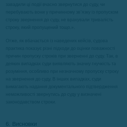
завадили ці події вчасно звернутися до суду, чи
перебувають вони у причинному зв’язку із пропуском
строку звернення до суду, не врахували тривалість
строку, який пропущений тощо.».
Отже, як вбачається із наведених кейсів, судова
практика показує різні підходи до оцінки поважності
причин пропуску строків при зверненні до суду. Так, в
деяких випадках суди виявляють значну гнучкість та
розуміння, особливо при незначному пропуску строку
на звернення до суду. В інших випадках, суди
вимагають надання документального підтвердження
неможливості звернутись до суду у визначені
законодавством строки.
6. Висновки