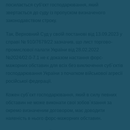
посилається суб’єкт господарювання, який
звертається до суду із пропуском визначеного
законодавством строку.
Так, Верховний Суд у своїй постанові від 13.09.2023 у
справі № 910/7679/22 зазначив, що лист торгово-
промислової палати України від 28.02.2022
№2024/02.0-7.1 не є доказом настання форс-
мажорних обставин для всіх без виключення суб`єктів
господарювання України з початком військової агресії
російської федерації.
Кожен суб`єкт господарювання, який в силу певних
обставин не може виконати свої зобов`язання за
окремо визначеним договором, має доводити
наявність в нього форс-мажорних обставин.