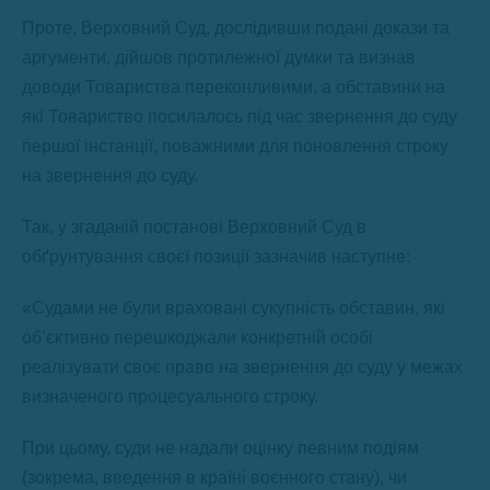
Проте, Верховний Суд, дослідивши подані докази та
аргументи, дійшов протилежної думки та визнав
доводи Товариства переконливими, а обставини на
які Товариство посилалось під час звернення до суду
першої інстанції, поважними для поновлення строку
на звернення до суду.
Так, у згаданій постанові Верховний Суд в
обґрунтування своєї позиції зазначив наступне:
«Судами не були враховані сукупність обставин, які
об’єктивно перешкоджали конкретній особі
реалізувати своє право на звернення до суду у межах
визначеного процесуального строку.
При цьому, суди не надали оцінку певним подіям
(зокрема, введення в країні воєнного стану), чи