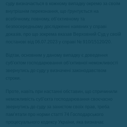
суду визначається в кожному випадку окремо за своїм
внутрішнім переконання, що ґрунтується на
всебічному, повному, об’єктивному та
безпосередньому дослідженні наявних у справі
доказів, про що зокрема вказав Верховний Суд у своїй
постанові від 06.07.2023 у справі № 910/15120/20.
Відтак, основним у даному випадку є доведення
суб’єктом господарювання об’єктивної неможливості
звернутись до суду у визначені законодавством
строки.
Проте, навіть при настанні обставин, що спричинили
неможливість суб’єкта господарювання своєчасно
звернутись до суду за захистом своїх прав, треба
пам’ятати про норми статті 74 Господарського
процесуального кодексу України, яка визначає