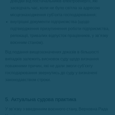
довідки від постачальників електроенергії, які
засвідчать час, коли не було світла за адресою
місцезнаходження суб’єкта господарювання;
внутрішні документи підприємства (щодо
підтвердження призупинення роботи підприємства,
релокації, тривалих відпусток працівників, у зв’язку
воєнним станом).
Від подання вищезазначених доказів в більшості
випадків залежить висновок суду щодо визнання
поважними причин, які не дали змоги суб’єкту
господарювання звернутись до суду у визначені
законодавством строки.
5. Актуальна судова практика
У зв’язку з введенням воєнного стану, Верховна Рада