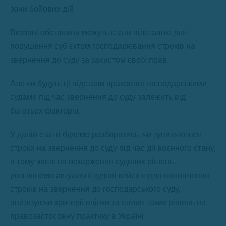
зони бойових дій.
Вказані обставини можуть стати підставою для
порушення суб’єктом господарювання строків на
звернення до суду за захистом своїх прав.
Але чи будуть ці підстави враховані господарськими
судами під час звернення до суду залежить від
багатьох факторів.
У даній статті будемо розбиратись, чи зупиняються
строки на звернення до суду під час дії воєнного стану,
в тому числі на оскарження судових рішень,
розглянемо актуальні судові кейси щодо поновлення
строків на звернення до господарського суду,
аналізуючи критерії оцінки та вплив таких рішень на
правозастосовну практику в Україні.