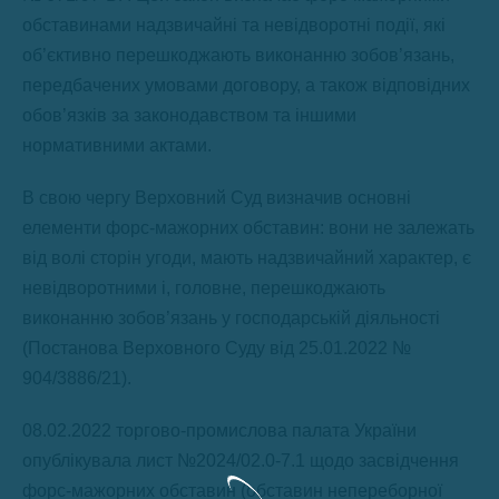
обставинами надзвичайні та невідворотні події, які
об’єктивно перешкоджають виконанню зобов’язань,
передбачених умовами договору, а також відповідних
обов’язків за законодавством та іншими
нормативними актами.
В свою чергу Верховний Суд визначив основні
елементи форс-мажорних обставин: вони не залежать
від волі сторін угоди, мають надзвичайний характер, є
невідворотними і, головне, перешкоджають
виконанню зобов’язань у господарській діяльності
(Постанова Верховного Суду від 25.01.2022 №
904/3886/21).
08.02.2022 торгово-промислова палата України
опублікувала лист №2024/02.0-7.1 щодо засвідчення
форс-мажорних обставин (обставин непереборної