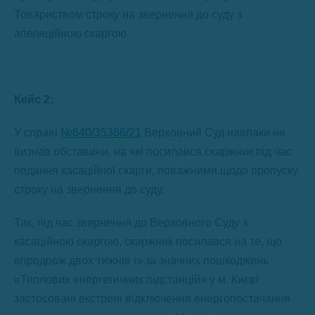
Товариством строку на звернення до суду з
апеляційною скаргою.
Кейс 2:
У справі
№640/35366/21
Верховний Суд навпаки не
визнав обставини, на які посилався скаржник під час
подання касаційної скарги, поважними щодо пропуску
строку на звернення до суду.
Так, під час звернення до Верховного Суду з
касаційною скаргою, скаржник посилався на те, що
впродовж двох тижнів із-за значних пошкоджень
«Теплових енергетичних підстанцій» у м. Києві
застосовані екстрені відключення енергопостачання