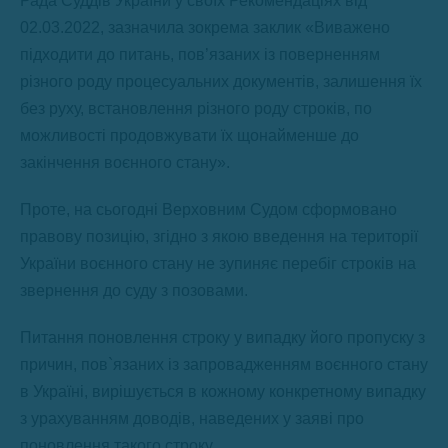
Рада Суддів України у своїх Рекомендаціях від
02.03.2022, зазначила зокрема заклик «Виважено
підходити до питань, пов’язаних із поверненням
різного роду процесуальних документів, залишення їх
без руху, встановлення різного роду строків, по
можливості продовжувати їх щонайменше до
закінчення воєнного стану».
Проте, на сьогодні Верховним Судом сформовано
правову позицію, згідно з якою введення на території
України воєнного стану не зупиняє перебіг строків на
звернення до суду з позовами.
Питання поновлення строку у випадку його пропуску з
причин, пов`язаних із запровадженням воєнного стану
в Україні, вирішується в кожному конкретному випадку
з урахуванням доводів, наведених у заяві про
поновлення такого строку.