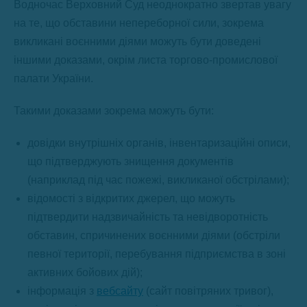
Водночас Верховний Суд неоднократно звертав увагу
на те, що обставини непереборної сили, зокрема
викликані воєнними діями можуть бути доведені
іншими доказами, окрім листа торгово-промислової
палати України.
Такими доказами зокрема можуть бути:
довідки внутрішніх органів, інвентаризаційні описи,
що підтверджують знищення документів
(наприклад під час пожежі, викликаної обстрілами);
відомості з відкритих джерел, що можуть
підтвердити надзвичайність та невідворотність
обставин, спричинених воєнними діями (обстріли
певної території, перебування підприємства в зоні
активних бойових дій);
інформація з
вебсайту
(сайт повітряних тривог),