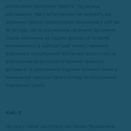
оголошення повітряної тривоги, суд визнав
обставиною, яка є об’єктивною і не залежить від
заявника і дійсно перешкоджає зверненню у цей час
як до суду, так за отриманням правничої допомоги.
Однак заявником не надано доказів об’єктивної
неможливості в найкоротший термін з моменту
отримання оскаржуваної постанови звернутися за
отриманням безоплатної вторинної правової
допомоги та забезпечити подання позовної заяви у
визначений законом строк з огляду на оголошення
повітряних тривог.
Кейс 4:
На увагу також заслуговує постанова Верховного