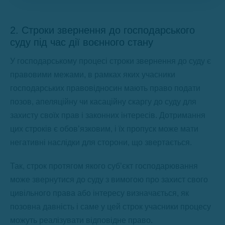
2. Строки звернення до господарського
суду під час дії воєнного стану
У господарському процесі строки звернення до суду є
правовими межами, в рамках яких учасники
господарських правовідносин мають право подати
позов, апеляційну чи касаційну скаргу до суду для
захисту своїх прав і законних інтересів. Дотримання
цих строків є обов’язковим, і їх пропуск може мати
негативні наслідки для сторони, що звертається.
Так, строк протягом якого суб’єкт господарювання
може звернутися до суду з вимогою про захист свого
цивільного права або інтересу визначається, як
позовна давність і саме у цей строк учасники процесу
можуть реалізувати відповідне право.