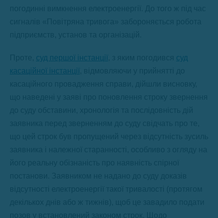
погодинні вимкнення електроенергії. До того ж під час
сигналів «Повітряна тривога» забороняється робота
підприємств, установ та організацій.
Проте,
суд першої інстанції
, з яким погодився
суд
касаційної інстанції
, відмовляючи у прийнятті до
касаційного провадження справи, дійшли висновку,
що наведені у заяві про поновлення строку звернення
до суду обставини, хронологія та послідовність дій
заявника перед зверненням до суду свідчать про те,
що цей строк був пропущений через відсутність зусиль
заявника і належної старанності, особливо з огляду на
його реальну обізнаність про наявність спірної
постанови. Заявником не надано до суду доказів
відсутності електроенергії такої тривалості (протягом
декількох днів або ж тижнів), щоб це завадило подати
позов у встановлений законом строк. Щодо