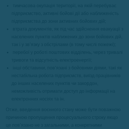
тимчасова окупація території, на якій перебуває
підприємство, активні бойові дії або наближеність
підприємства до зони активних бойових дій;
втрата документів, як під час здійснення евакуації з
населених пунктів наближених до зони бойових дій,
так і у зв’язку з обстрілами (в тому числі пожежі);
перебої у роботі поштових відділень, через тривалі
тривоги та відсутність електроенергії;
інші обставини, пов’язані з бойовими діями, такі як
нестабільна робота підприємств, виїзд працівників
до інших населених пунктів чи закордон,
неможливість отримати доступ до інформації на
електронних носіях та ін.
Отже, введення воєнного стану може бути поважною
причиною пропущення процесуального строку якщо
це пов’язано не з загальними, а конкретними