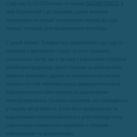
Суду від 31.01.2024 року по справі
№320/1753/23
, в
якій Верховний Суд скасував судові рішення
попередніх інстанцій та направив справу до суду
першої інстанції для продовження розгляду.
У даній справі, Товариство, звернувшись до суду із
позовом з пропуском строку на його подання,
посилалось на те, що у зв’язку з військовою агресією
російської федерації проти України та здійсненням
ракетно-бомбових ударах по енергетичній системі
України по свій території нашої держави почалися
відбуватися постійні перебої та відключення
електроживлення. Позивач зазначив, що знаходиться
у іншому місці області, а ніж його представник та
відключення електроживлення у різні періоди часу,
спричинило виникнення проблеми з обміном
інформацією та документами.