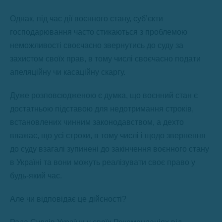
Однак, під час дії воєнного стану, суб’єкти
господарювання часто стикаються з проблемою
неможливості своєчасно звернутись до суду за
захистом своїх прав, в тому числі своєчасно подати
апеляційну чи касаційну скаргу.
Дуже розповсюдженою є думка, що воєнний стан є
достатньою підставою для недотримання строків,
встановлених чинним законодавством, а дехто
вважає, що усі строки, в тому числі і щодо звернення
до суду взагалі зупинені до закінчення воєнного стану
в Україні та вони можуть реалізувати своє право у
будь-який час.
Але чи відповідає це дійсності?