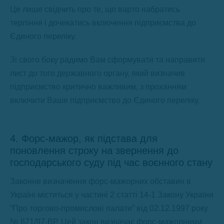
Це лише свідчить про те, що варто набратись
терпіння і дочекатись включення підприємства до
Єдиного переліку.
Зі свого боку радимо Вам сформувати та направити
лист до того державного органу, який визначив
підприємство критично важливим, з проханням
включити Ваше підприємство до Єдиного переліку.
4. Форс-мажор, як підстава для
поновлення строку на звернення до
господарського суду під час воєнного стану
Законне визначення форс-мажорних обставин в
Україні міститься у частині 2 статті 14-1 Закону України
“Про торгово-промислові палати” від 02.12.1997 року
№ 671/97-ВР. Цей закон визначає форс-мажорними