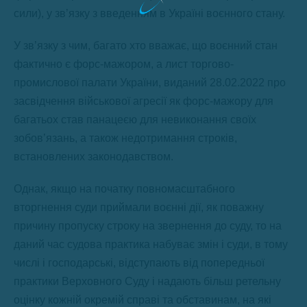
сили), у зв’язку з введенням в Україні воєнного стану.
У зв’язку з чим, багато хто вважає, що воєнний стан
фактично є форс-мажором, а лист торгово-
промислової палати України, виданий 28.02.2022 про
засвідчення військової агресії як форс-мажору для
багатьох став панацеєю для невиконання своїх
зобов’язань, а також недотримання строків,
встановлених законодавством.
Однак, якщо на початку повномасштабного
вторгнення суди приймали воєнні дії, як поважну
причину пропуску строку на звернення до суду, то на
даний час судова практика набуває змін і суди, в тому
числі і господарські, відступають від попередньої
практики Верховного Суду і надають більш ретельну
оцінку кожній окремій справі та обставинам, на які