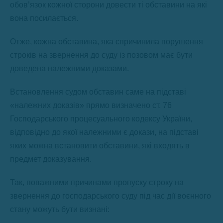
обов’язок кожної сторони довести ті обставини на які
вона посилається.
Отже, кожна обставина, яка спричинила порушення
строків на звернення до суду із позовом має бути
доведена належними доказами.
Встановлення судом обставин саме на підставі
«належних доказів» прямо визначено ст. 76
Господарського процесуального кодексу України,
відповідно до якої належними є докази, на підставі
яких можна встановити обставини, які входять в
предмет доказування.
Так, поважними причинами пропуску строку на
звернення до господарського суду під час дії воєнного
стану можуть бути визнані: