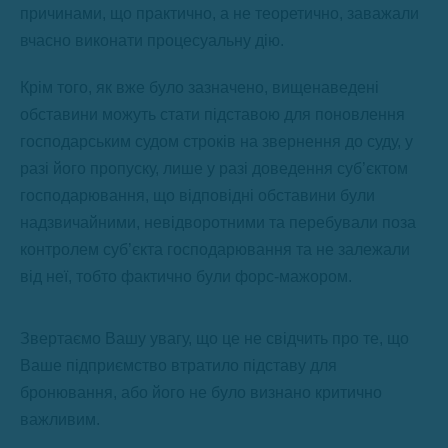
причинами, що практично, а не теоретично, заважали
вчасно виконати процесуальну дію.
Крім того, як вже було зазначено, вищенаведені
обставини можуть стати підставою для поновлення
господарським судом строків на звернення до суду, у
разі його пропуску, лише у разі доведення суб’єктом
господарювання, що відповідні обставини були
надзвичайними, невідворотними та перебували поза
контролем суб’єкта господарювання та не залежали
від неї, тобто фактично були форс-мажором.
Звертаємо Вашу увагу, що це не свідчить про те, що
Ваше підприємство втратило підставу для
бронювання, або його не було визнано критично
важливим.