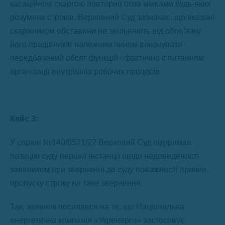
касаційною скаргою повторно поза межами будь-яких
розумних строків. Верховний Суд зазначає, що вказані
скаржником обставини не звільняють від обов’язку
його працівників належним чином виконувати
передбачений обсяг функцій і фактично є питанням
організації внутрішніх робочих процесів.
Кейс 3:
У справі №140/8521/22 Верховий Суд підтримав
позицію суду першої інстанції щодо недоведеності
заявником при зверненні до суду поважності причин
пропуску строку на таке звернення.
Так, заявник посилався на те, що Національна
енергетична компанія «Укренерго» застосовує