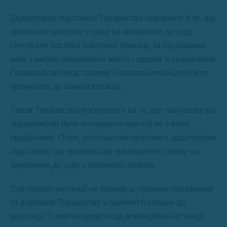
Додатковою підставою Товариство зазначило й те, що
причиною пропуску строку на звернення до суду
слугували постійні повітряні тривоги, за наслідками
яких з метою збереження життя і здоров`я працівників
Позивача та представнику Позивача необхідно було
прямувати до бомбосховища.
Також Товариство посилалося на те, що тимчасово на
підприємстві було оголошено простій не з вини
працівників. Отже, оголошення простою є додатковою
підставою, що призвела до пропущення строку на
звернення до суду з позовною заявою.
Суд першої інстанції не визнав ці причини поважними
та відмовив Товариству у прийнятті справи до
розгляду. З чим погодився суд апеляційної інстанції.