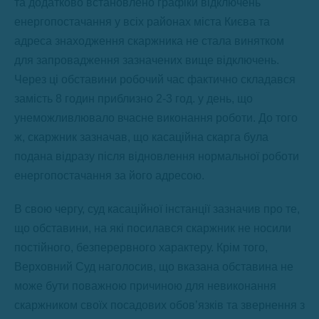
та додатково встановлено графіки відключень
енергопостачання у всіх районах міста Києва та
адреса знаходження скаржника не стала винятком
для запровадження зазначених вище відключень.
Через ці обставини робочий час фактично складався
замість 8 годин приблизно 2-3 год. у день, що
унеможливлювало вчасне виконання роботи. До того
ж, скаржник зазначав, що касаційна скарга була
подана відразу після відновлення нормальної роботи
енергопостачання за його адресою.
В свою чергу, суд касаційної інстанції зазначив про те,
що обставини, на які посилався скаржник не носили
постійного, безперервного характеру. Крім того,
Верховний Суд наголосив, що вказана обставина не
може бути поважною причиною для невиконання
скаржником своїх посадових обов’язків та звернення з