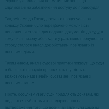
України ухвалила ряд нормативних актів, що
спрямовані на забезпечення доступу до правосуддя.
Так, змінами до Господарського процесуального
кодексу України було передбачено можливість
поновлення строків для подання документів до суду, в
тому числі позову або скарги у разі, якщо пропущення
строку сталося внаслідок обставин, пов’язаних із
воєнними діями.
Таким чином, аналіз судової практики показує, що суди
в більшості випадків проявляють гнучкість та
враховують надзвичайні обставини, пов’язані з
воєнним станом.
Проте, особливу увагу суди приділяють доказам, які
подаються суб’єктами господарювання на
підтвердження того, що воєнні дії вплинули саме на