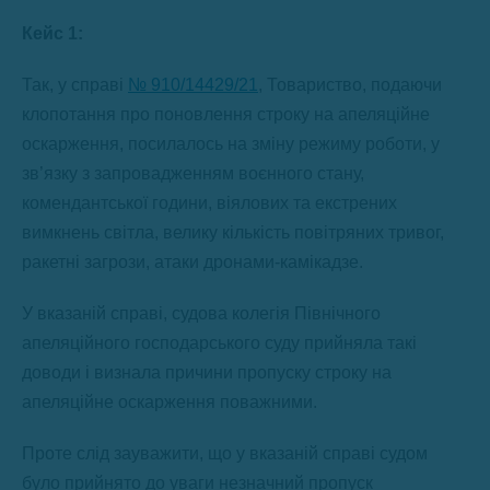
Кейс 1:
Так, у справі
№ 910/14429/21
, Товариство, подаючи
клопотання про поновлення строку на апеляційне
оскарження, посилалось на зміну режиму роботи, у
зв’язку з запровадженням воєнного стану,
комендантської години, віялових та екстрених
вимкнень світла, велику кількість повітряних тривог,
ракетні загрози, атаки дронами-камікадзе.
У вказаній справі, судова колегія Північного
апеляційного господарського суду прийняла такі
доводи і визнала причини пропуску строку на
апеляційне оскарження поважними.
Проте слід зауважити, що у вказаній справі судом
було прийнято до уваги незначний пропуск