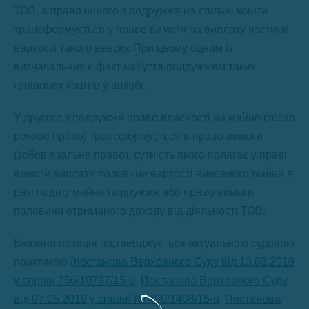
ТОВ, а право іншого з подружжя на спільні кошти
трансформується у право вимоги на виплату частини
вартості такого внеску. При цьому одним із
визначальних є факт набуття подружжям таких
грошових коштів у шлюбі.
У другого з подружжя право власності на майно (тобто
речове право) трансформується в право вимоги
(зобов’язальне право), сутність якого полягає у праві
вимоги виплати половини вартості внесеного майна в
разі поділу майна подружжя або право вимоги
половини отриманого доходу від діяльності ТОВ.
Вказана позиція підтверджується актуальною судовою
практикою (
постанова Верховного Суду від 13.03.2019
у справі 756/10797/15-ц
,
Постанова Верховного Суду
від 07.05.2019 у справі № 490/1408/15-ц
,
Постанова