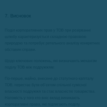
7. Висновок
Поділ корпоративних прав у ТОВ при розірванні
шлюбу характеризується складною правовою
природою та потребує ретельного аналізу конкретних
обставин справи.
Щодо ключових положень, які визначають механізм
поділу ТОВ між подружжям:
По-перше, майно, внесене до статутного капіталу
ТОВ, перестає бути об’єктом спільної сумісної
власності подружжя та стає власністю товариства.
Натомість у того хто вніс вклад виникають
корпоративні права, які підлягають поділу.