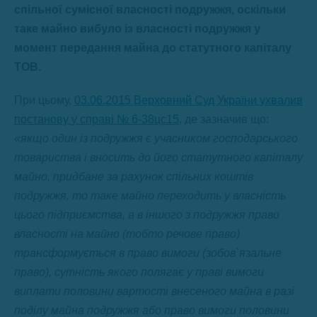
спільної сумісної власності подружжя, оскільки
таке майно вибуло із власності подружжя у
момент передання майна до статутного капіталу
ТОВ.
При цьому,
03.06.2015 Верховний Суд України ухвалив
постанову у справі № 6-38цс15
, де зазначив що:
«
якщо
один
із
подружжя
є
учасником
господарського
товариства
і
вносить
до
його
статутного
капіталу
майно
,
придбане
за
рахунок
спільних
коштів
подружжя
,
то
таке
майно
переходить
у
власність
цього
підприємства
,
а
в
іншого
з
подружжя
право
власності
на
майно
(
тобто
речове
право
)
трансформується
в
право
вимоги
(
зобов
`
язальне
право
),
сутність
якого
полягає
у
праві
вимоги
виплати
половини
вартості
внесеного
майна
в
разі
поділу
майна
подружжя
або
право
вимоги
половини