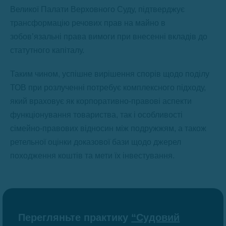
Великої Палати Верховного Суду, підтверджує
трансформацію речових прав на майно в
зобов’язальні права вимоги при внесенні вкладів до
статутного капіталу.
Таким чином, успішне вирішення спорів щодо поділу
ТОВ при розлученні потребує комплексного підходу,
який враховує як корпоративно-правові аспекти
функціонування товариства, так і особливості
сімейно-правових відносин між подружжям, а також
ретельної оцінки доказової бази щодо джерел
походження коштів та мети їх інвестування.
Перегляньте практику
“Судовий