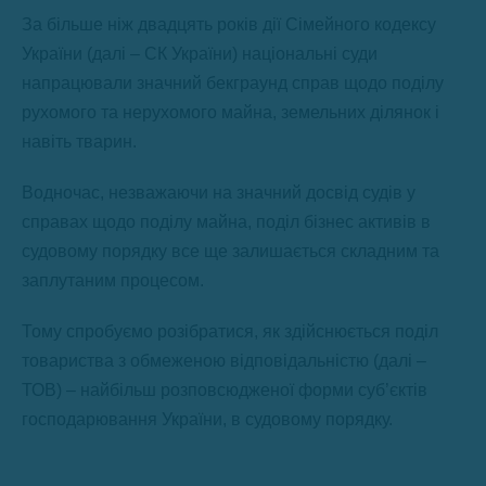
За більше ніж двадцять років дії Сімейного кодексу
України (далі – СК України) національні суди
напрацювали значний бекграунд справ щодо поділу
рухомого та нерухомого майна, земельних ділянок і
навіть тварин.
Водночас, незважаючи на значний досвід судів у
справах щодо поділу майна, поділ бізнес активів в
судовому порядку все ще залишається складним та
заплутаним процесом.
Тому спробуємо розібратися, як здійснюється поділ
товариства з обмеженою відповідальністю (далі –
ТОВ) – найбільш розповсюдженої форми суб’єктів
господарювання України, в судовому порядку.