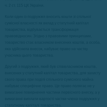
ч. 2 ст. 115 ЦК України.
Коли один із подружжя вносить кошти зі спільної
сумісної власності як вклад у статутний капітал
товариства, відбувається трансформація
правовідносин. Згідно з правовими принципами,
товариство стає власником внесених коштів, а особа,
яка здійснила внесок, набуває право на частку
учасника цього товариства.
Другий з подружжя, який був співвласником коштів,
внесених у статутний капітал товариства, для захисту
свого права при поділі спільного сумісного майна
набуває специфічне право. Це право полягає не у
вимаганні повернення частини первісного внеску, а у
вимаганні виплати вартості частки члена подружжя у
статутному капіталі товариства.