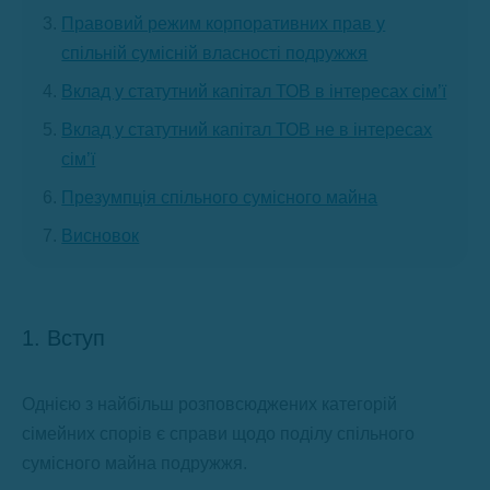
Правовий режим корпоративних прав у
спільній сумісній власності подружжя
Вклад у статутний капітал ТОВ в інтересах сім’ї
Вклад у статутний капітал ТОВ не в інтересах
сім’ї
Презумпція спільного сумісного майна
Висновок
1. Вступ
Однією з найбільш розповсюджених категорій
сімейних спорів є справи щодо поділу спільного
сумісного майна подружжя.