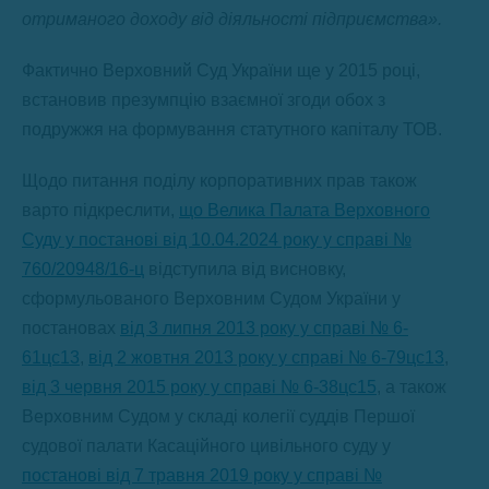
отриманого
доходу
від
діяльності
підприємства
».
Фактично Верховний Суд України ще у 2015 році,
встановив презумпцію взаємної згоди обох з
подружжя на формування статутного капіталу ТОВ.
Щодо питання поділу корпоративних прав також
варто підкреслити,
що Велика Палата Верховного
Суду у постанові від 10.04.2024 року у справі №
760/20948/16-ц
відступила від висновку,
сформульованого Верховним Судом України у
постановах
від 3 липня 2013 року у справі № 6-
61цс13
,
від 2 жовтня 2013 року у справі № 6-79цс13
,
від 3 червня 2015 року у справі № 6-38цс15
, а також
Верховним Судом у складі колегії суддів Першої
судової палати Касаційного цивільного суду у
постанові від 7 травня 2019 року у справі №