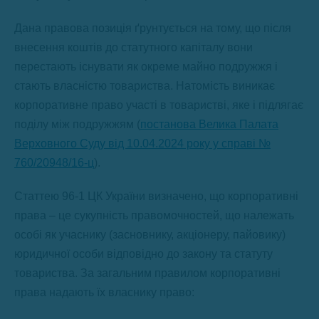
Дана правова позиція ґрунтується на тому, що після
внесення коштів до статутного капіталу вони
перестають існувати як окреме майно подружжя і
стають власністю товариства. Натомість виникає
корпоративне право участі в товаристві, яке і підлягає
поділу між подружжям (
постанова Велика Палата
Верховного Суду від 10.04.2024 року у справі №
760/20948/16-ц
).
Статтею 96-1 ЦК України визначено, що корпоративні
права – це сукупність правомочностей, що належать
особі як учаснику (засновнику, акціонеру, пайовику)
юридичної особи відповідно до закону та статуту
товариства. За загальним правилом корпоративні
права надають їх власнику право: