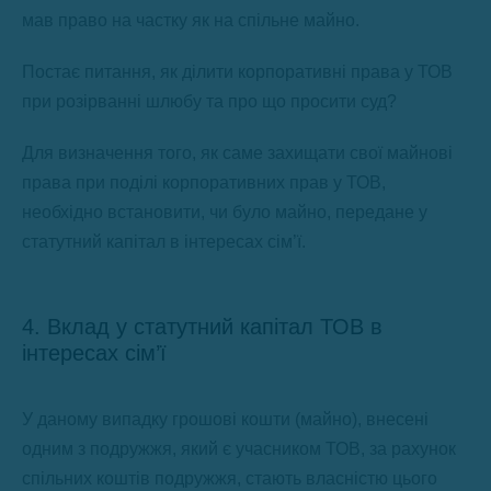
мав право на частку як на спільне майно.
Постає питання, як ділити корпоративні права у ТОВ
при розірванні шлюбу та про що просити суд?
Для визначення того, як саме захищати свої майнові
права при поділі корпоративних прав у ТОВ,
необхідно встановити, чи було майно, передане у
статутний капітал в інтересах сім’ї.
4. Вклад у статутний капітал ТОВ в
інтересах сім’ї
У даному випадку грошові кошти (майно), внесені
одним з подружжя, який є учасником ТОВ, за рахунок
спільних коштів подружжя, стають власністю цього