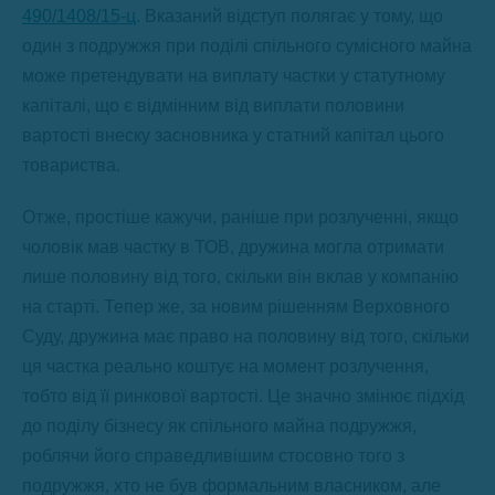
490/1408/15-ц
. Вказаний відступ полягає у тому, що
один з подружжя при поділі спільного сумісного майна
може претендувати на виплату частки у статутному
капіталі, що є відмінним від виплати половини
вартості внеску засновника у статний капітал цього
товариства.
Отже, простіше кажучи, раніше при розлученні, якщо
чоловік мав частку в ТОВ, дружина могла отримати
лише половину від того, скільки він вклав у компанію
на старті. Тепер же, за новим рішенням Верховного
Суду, дружина має право на половину від того, скільки
ця частка реально коштує на момент розлучення,
тобто від її ринкової вартості. Це значно змінює підхід
до поділу бізнесу як спільного майна подружжя,
роблячи його справедливішим стосовно того з
подружжя, хто не був формальним власником, але