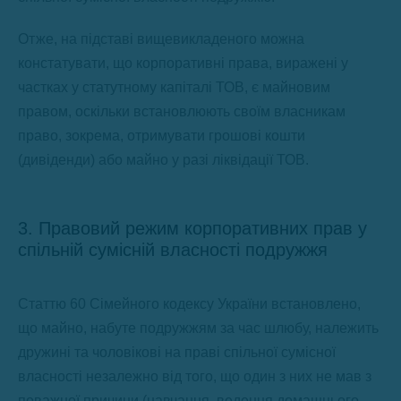
Отже, на підставі вищевикладеного можна
констатувати, що корпоративні права, виражені у
частках у статутному капіталі ТОВ, є майновим
правом, оскільки встановлюють своїм власникам
право, зокрема, отримувати грошові кошти
(дивіденди) або майно у разі ліквідації ТОВ.
3. Правовий режим корпоративних прав у
спільній сумісній власності подружжя
Статтю 60 Сімейного кодексу України встановлено,
що майно, набуте подружжям за час шлюбу, належить
дружині та чоловікові на праві спільної сумісної
власності незалежно від того, що один з них не мав з
поважної причини (навчання, ведення домашнього