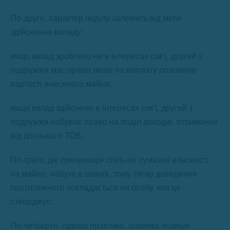
По-друге, характер поділу залежить від мети
здійснення вкладу:
якщо вклад зроблено не в інтересах сім’ї, другий з
подружжя має право лише на виплату половини
вартості внесеного майна;
якщо вклад здійснено в інтересах сім’ї, другий з
подружжя набуває право на поділ доходів, отриманих
від діяльності ТОВ.
По-третє, діє презумпція спільної сумісної власності
на майно, набуте в шлюбі, тому тягар доведення
протилежного покладається на особу, яка це
стверджує.
По-четверте, судова практика, зокрема позиція