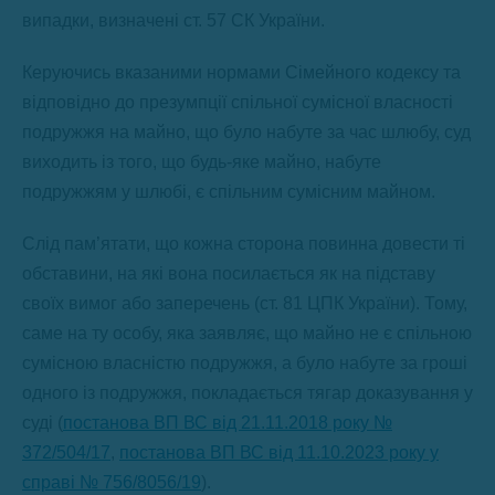
випадки, визначені ст. 57 СК України.
Керуючись вказаними нормами Сімейного кодексу та
відповідно до презумпції спільної сумісної власності
подружжя на майно, що було набуте за час шлюбу, суд
виходить із того, що будь-яке майно, набуте
подружжям у шлюбі, є спільним сумісним майном.
Слід пам’ятати, що кожна сторона повинна довести ті
обставини, на які вона посилається як на підставу
своїх вимог або заперечень (ст. 81 ЦПК України). Тому,
саме на ту особу, яка заявляє, що майно не є спільною
сумісною власністю подружжя, а було набуте за гроші
одного із подружжя, покладається тягар доказування у
суді (
постанова ВП ВС від 21.11.2018 року №
372/504/17
,
постанова ВП ВС від 11.10.2023 року у
справі № 756/8056/19
).