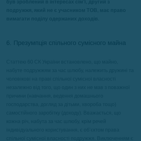
був зроблений в інтересах сім’ї, другий з
подружжя, який не є учасником ТОВ, має право
вимагати поділу одержаних доходів.
6. Презумпція спільного сумісного майна
Статтею 60 СК України встановлено, що майно,
набуте подружжям за час шлюбу, належить дружині та
чоловікові на праві спільної сумісної власності
незалежно від того, що один з них не мав з поважної
причини (навчання, ведення домашнього
господарства, догляд за дітьми, хвороба тощо)
самостійного заробітку (доходу). Вважається, що
кожна річ, набута за час шлюбу, крім речей
індивідуального користування, є об’єктом права
спільної сумісної власності подружжя. Виключенням є