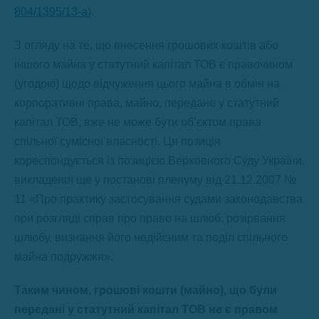
804/1395/13-а
).
З огляду на те, що внесення грошових коштів або
іншого майна у статутний капітал ТОВ є правочином
(угодою) щодо відчуження цього майна в обмін на
корпоративні права, майно, передане у статутний
капітал ТОВ, вже не може бути об’єктом права
спільної сумісної власності. Ця позиція
кореспондується із позицією Верховного Суду України,
викладеної ще у постанові пленуму від 21.12.2007 №
11 «Про практику застосування судами законодавства
при розгляді справ про право на шлюб, розірвання
шлюбу, визнання його недійсним та поділ спільного
майна подружжя».
Таким чином, грошові кошти (майно), що були
передані у статутний капітал ТОВ не є правом