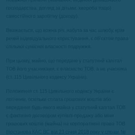
господарства, догляд за дітьми, хвороба тощо)
самостійного заробітку (доходу).
Вважається, що кожна річ, набута за час шлюбу, крім
речей індивідуального користування, є об’єктом права
спільної сумісної власності подружжя.
При цьому, майно, що передане у статутний капітал
ТОВ його учасниками, є власністю ТОВ, а не учасника
(ст. 115 Цивільного кодексу України).
Положення ст. 115 Цивільного кодексу України є
логічним, оскільки сплата грошових коштів або
передання будь-якого майна у статутний капітал ТОВ
є фактично договором купівлі-продажу або міни
грошових коштів (майна) на корпоративні права ТОВ
(постанова КАС ВС від 23 січня 2018 року у справі №