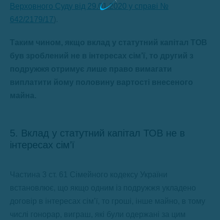
Верховного Суду від 29.01.2020 у справі №
642/2179/17
).
Таким чином,
якщо вклад у статутний капітал ТОВ
був зроблений не в інтересах сім’ї, то другий з
подружжя отримує лише право вимагати
виплатити йому половину вартості внесеного
майна.
5. Вклад у статутний капітал ТОВ не в
інтересах сім’ї
Частина 3 ст. 61 Сімейного кодексу України
встановлює, що якщо одним із подружжя укладено
договір в інтересах сім’ї, то гроші, інше майно, в тому
числі гонорар, виграш, які були одержані за цим