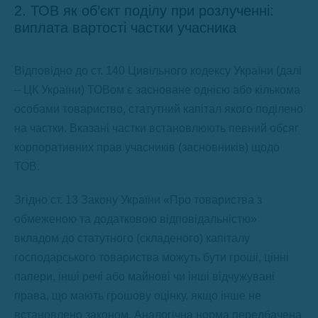
2. ТОВ як об’єкт поділу при розлученні:
виплата вартості частки учасника
Відповідно до ст. 140 Цивільного кодексу України (далі
– ЦК України) ТОВом є засноване однією або кількома
особами товариство, статутний капітал якого поділено
на частки. Вказані частки встановлюють певний обсяг
корпоративних прав учасників (засновників) щодо
ТОВ.
Згідно ст. 13 Закону України «Про товариства з
обмеженою та додатковою відповідальністю»
вкладом до статутного (складеного) капіталу
господарського товариства можуть бути гроші, цінні
папери, інші речі або майнові чи інші відчужувані
права, що мають грошову оцінку, якщо інше не
встановлено законом. Аналогічна норма передбачена