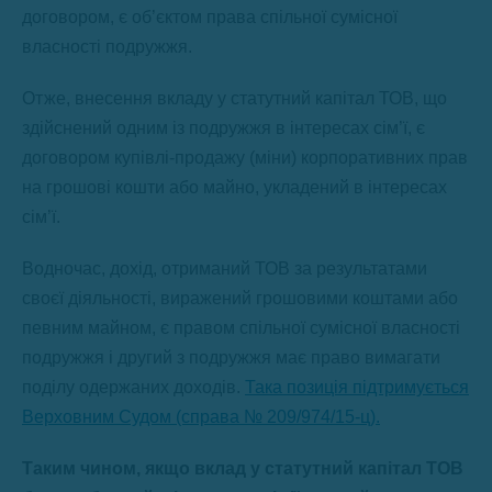
договором, є об’єктом права спільної сумісної
власності подружжя.
Отже, внесення вкладу у статутний капітал ТОВ, що
здійснений одним із подружжя в інтересах сім’ї, є
договором купівлі-продажу (міни) корпоративних прав
на грошові кошти або майно, укладений в інтересах
сім’ї.
Водночас, дохід, отриманий ТОВ за результатами
своєї діяльності, виражений грошовими коштами або
певним майном, є правом спільної сумісної власності
подружжя і другий з подружжя має право вимагати
поділу одержаних доходів.
Така позиція підтримується
Верховним Судом (справа № 209/974/15-ц).
Таким чином, якщо вклад у статутний капітал ТОВ