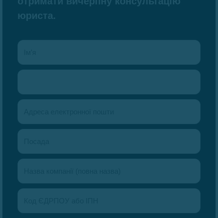
отримати вичерпну консультацію
юриста.