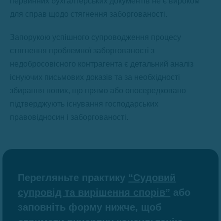
первинних бухгалтерських документів не є вироком
для справ щодо стягнення заборгованості.
Запорукою успішного супроводження процесу
стягнення проблемної заборгованості з
недобросовісного контрагента є детальний аналіз
існуючих письмових доказів та за необхідності
збирання нових, що прямо або опосередковано
підтверджують існування господарських
правовідносин і заборгованості.
Перегляньте практику
“Судовий
супровід та вирішення спорів”
або
заповніть форму нижче, щоб