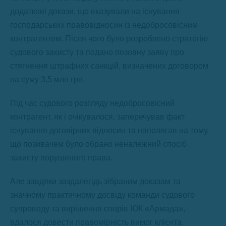
додаткові докази, що вказували на існування
господарських правовідносин із недобросовісним
контрагентом. Після чого було розроблено стратегію
судового захисту та подано позовну заяву про
стягнення штрафних санкцій, визначених договором
на суму 3,5 млн грн.
Під час судового розгляду недобросовісний
контрагент, як і очікувалося, заперечував факт
існування договірних відносин та наполягав на тому,
що позивачем було обрано неналежний спосіб
захисту порушеного права.
Але завдяки заздалегідь зібраним доказам та
значному практичному досвіду команди судового
супроводу та вирішення спорів ЮК «Армада»,
вдалося довести правомірність вимог клієнта.