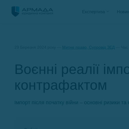
Експертиза
Новин
29 Березня 2024 року —
Митне право, Супровід ЗЕД
— Час 
Воєнні реалії імп
контрафактом
Імпорт після початку війни – основні ризики т