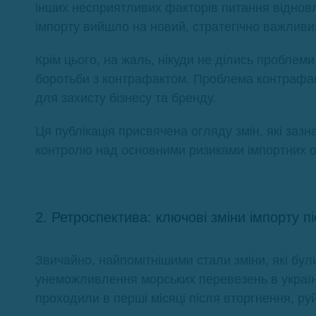
інших несприятливих факторів питання віднов
імпорту вийшло на новий, стратегічно важливи
Крім цього, на жаль, нікуди не ділись проблеми,
боротьби з контрафактом. Проблема контрафакт
для захисту бізнесу та бренду.
Ця публікація присвячена огляду змін, які зазн
контролю над основними ризиками імпортних о
2. Ретроспектива: ключові зміни імпорту 
Звичайно, найпомітнішими стали зміни, які бул
унеможливлення морських перевезень в українсь
проходили в перші місяці після вторгнення, руй