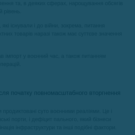
лення та, в деяких сферах, нарощування обсягів
й рівень.
 які існували і до війни, зокрема, питання
них товарів наразі також має суттєве значення
ав імпорт у воєнний час, а також питанням
перацій.
після початку повномасштабного вторгнення
и продиктовані суто воєнними реаліями. Це і
кі порти, і дефіцит пального, який бізнеси
нація інфраструктури та інші подібні фактори.