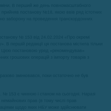
 зміни. В перший же день повномасштабного
 прийняв постанову №18, якою ввів ряд істотних
ено заборону на проведення транскордонних
останову № 153 від 24.02.2024 «Про окремі
. В першій редакції ця постанова містила тільки
ту. Цією постановою уряд «рекомендував»
их грошових операцій з імпорту товарів з
оразово змінювався, поки остаточно не був
. № 153 є чинною і станом на сьогодні. Наразі
г, немайнових прав (в тому числі прав
ераціями щодо яких НБУ може здійснювати