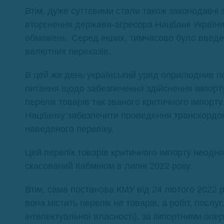
Втім, дуже суттєвими стали також законодавчі
вторгнення держави-агресора Нацбанк України
обмежень. Серед інших, тимчасово було введ
валютних переказів.
В цей же день український уряд оприлюднив п
питання щодо забезпечення здійснення імпорту»
перелік товарів так званого критичного імпор
Нацбанку забезпечити проведення транскордонн
наведеного переліку.
Цей перелік товарів критичного імпорту неодн
скасований Кабміном в липні 2022 року.
Втім, сама постанова КМУ від 24 лютого 2022 р
вона містить перелік не товарів, а робіт, послу
інтелектуальної власності), за імпортними оп