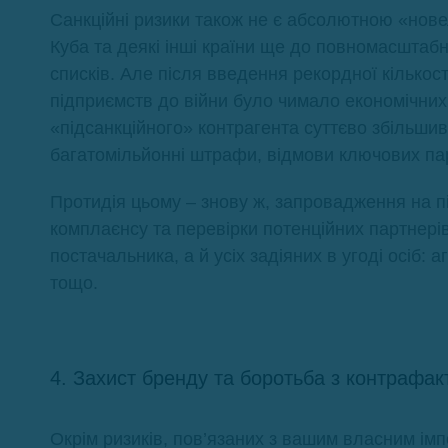
Санкційні ризики також не є абсолютною «новел
Куба та деякі інші країни ще до повномасштабн
списків. Але після введення рекордної кількост
підприємств до війни було чимало економічних
«підсанкційного» контрагента суттєво збільшив
багатомільйонні штрафи, відмови ключових парт
Протидія цьому – знову ж, запровадження на п
комплаєнсу та перевірки потенційних партнерів
постачальника, а й усіх задіяних в угоді осіб: 
тощо.
4. Захист бренду та боротьба з контрафа
Окрім ризиків, пов’язаних з вашим власним ім