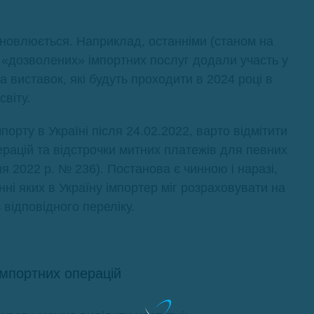
оновлюється. Наприклад, останніми (станом на
ку «дозволених» імпортних послуг додали участь у
 виставок, які будуть проходити в 2024 році в
світу.
орту в Україні після 24.02.2022, варто відмітити
ацій та відстрочки митних платежів для певних
я 2022 р. № 236). Постанова є чинною і наразі,
енні яких в Україну імпортер міг розраховувати на
 відповідного переліку.
імпортних операцій