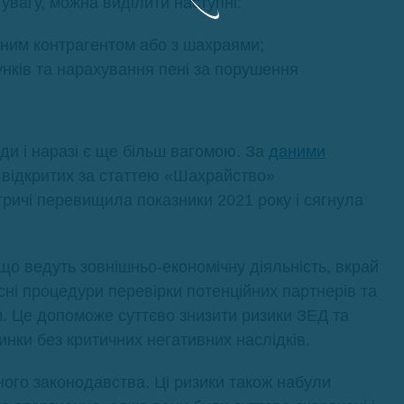
увагу, можна виділити наступні:
йним контрагентом або з шахраями;
нків та нарахування пені за порушення
ди і наразі є ще більш вагомою. За
даними
ть відкритих за статтею «Шахрайство»
ричі перевищила показники 2021 року і сягнула
о ведуть зовнішньо-економічну діяльність, вкрай
сні процедури перевірки потенційних партнерів та
ом. Це допоможе суттєво знизити ризики ЗЕД та
инки без критичних негативних наслідків.
ого законодавства. Ці ризики також набули