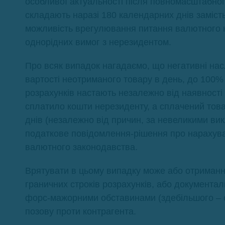
особливої актуальності після повномасштабног
складають наразі 180 календарних днів заміст
можливість врегулювання питання валютного 
однорідних вимог з нерезидентом.
Про всяк випадок нагадаємо, що негативні насл
вартості неотриманого товару в день, до 100% 
розрахунків настають незалежно від наявності
сплатило кошти нерезиденту, а сплачений това
днів (незалежно від причин, за невеликими ви
податкове повідомлення-рішення про нарахув
валютного законодавства.
Врятувати в цьому випадку може або отриман
граничних строків розрахунків, або документа
форс-мажорними обставинами (здебільшого – с
позову проти контрагента.