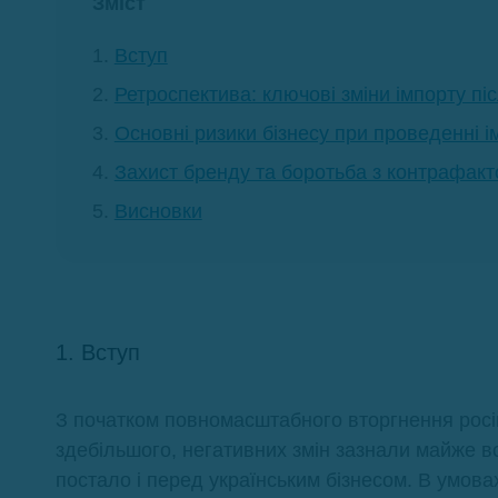
Зміст
Вступ
Ретроспектива: ключові зміни імпорту п
Основні ризики бізнесу при проведенні і
Захист бренду та боротьба з контрафак
Висновки
1. Вступ
З початком повномасштабного вторгнення росій
здебільшого, негативних змін зазнали майже вс
постало і перед українським бізнесом. В умова