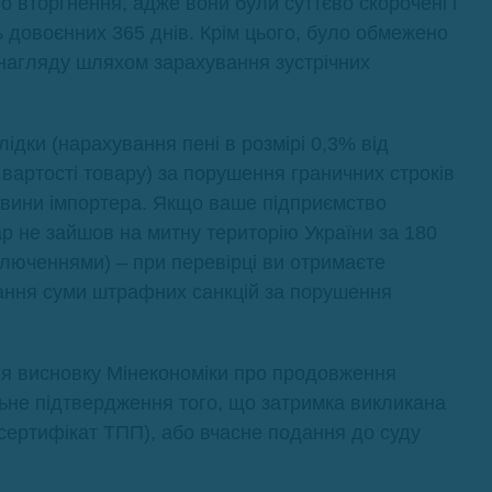
о вторгнення, адже вони були суттєво скорочені і
ь довоєнних 365 днів. Крім цього, було обмежено
нагляду шляхом зарахування зустрічних
ідки (нарахування пені в розмірі 0,3% від
вартості товару) за порушення граничних строків
 вини імпортера. Якщо ваше підприємство
р не зайшов на митну територію України за 180
ключеннями) – при перевірці ви отримаєте
ання суми штрафних санкцій за порушення
ня висновку Мінекономіки про продовження
льне підтвердження того, що затримка викликана
ертифікат ТПП), або вчасне подання до суду