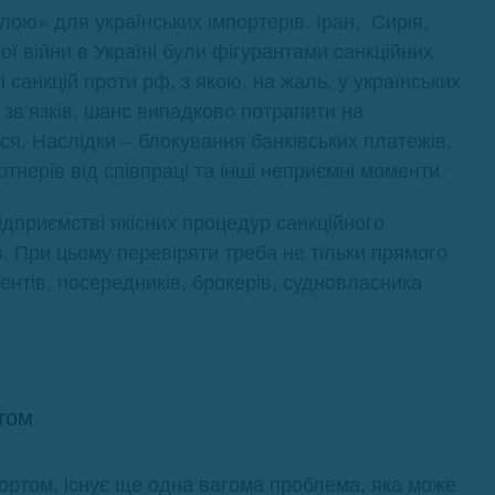
ою» для українських імпортерів. Іран, Сирія,
ої війни в Україні були фігурантами санкційних
і санкцій проти рф, з якою, на жаль, у українських
 зв’язків, шанс випадково потрапити на
ся. Наслідки – блокування банківських платежів,
нерів від співпраці та інші неприємні моменти.
ідприємстві якісних процедур санкційного
. При цьому перевіряти треба не тільки прямого
агентів, посередників, брокерів, судновласника
ктом
портом, існує ще одна вагома проблема, яка може