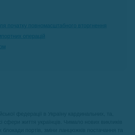
ісля початку повномасштабного вторгнення
мпортних операцій
том
ської федерації в Україну кардинальних, та,
і сфери життя українців. Чимало нових викликів
х блокади портів, зміни ланцюжків постачання та