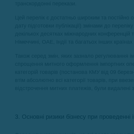
транскордонні перекази.
Цей перелік є достатньо широким та постійно 
дату підготовки публікації) змінами до перелі
декількох десятках міжнародних конференцій та
Німеччині, ОАЕ, Індії та багатьох інших країнах 
Також серед змін, яких зазнало регулювання імп
спрощення митного оформлення імпортних опер
категорій товарів (постанова КМУ від 09 березн
втім абсолютно всі категорії товарів, при ввез
відстрочення митних платежів, були видалені з
3. Основні ризики бізнесу при проведенні 