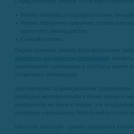
Серед ключових ризиків, на які варто звернути 
Ризики співпраці з недобросовісним, ненаді
Ризики порушення граничних строків розраху
валютного законодавства;
Санкційні ризики.
Перша категорія ризиків була актуальною завж
відкритого дослідження OpenDataBot
, кількіс
кримінальних проваджень в 2023 році майже вт
історичного антирекорду.
Для контролю за цими ризиками підприємцям, щ
необхідно імплементувати в бізнес-процеси які
контрагентів не лише в Україні, а й за кордон
допоможе українському бізнесу вийти на нові р
Наступна категорія – ризики порушення валютн