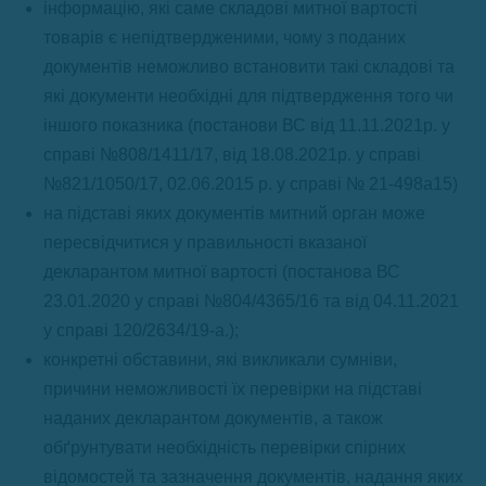
інформацію, які саме складові митної вартості
товарів є непідтвердженими, чому з поданих
документів неможливо встановити такі складові та
які документи необхідні для підтвердження того чи
іншого показника (постанови ВС від 11.11.2021р. у
справі №808/1411/17, від 18.08.2021р. у справі
№821/1050/17, 02.06.2015 р. у справі № 21-498а15)
на підставі яких документів митний орган може
пересвідчитися у правильності вказаної
декларантом митної вартості (постанова ВС
23.01.2020 у справі №804/4365/16 та від 04.11.2021
у справі 120/2634/19-а.);
конкретні обставини, які викликали сумніви,
причини неможливості їх перевірки на підставі
наданих декларантом документів, а також
обґрунтувати необхідність перевірки спірних
відомостей та зазначення документів, надання яких