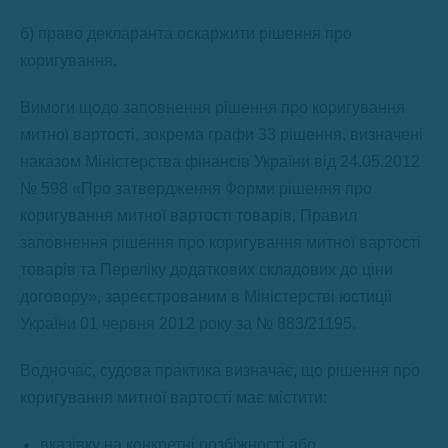
б) право декларанта оскаржити рішення про
коригування.
Вимоги щодо заповнення рішення про коригування
митної вартості, зокрема графи 33 рішення, визначені
наказом Міністерства фінансів України від 24.05.2012
№ 598 «Про затвердження Форми рішення про
коригування митної вартості товарів, Правил
заповнення рішення про коригування митної вартості
товарів та Переліку додаткових складових до ціни
договору», зареєстрованим в Міністерстві юстиції
України 01 червня 2012 року за № 883/21195.
Водночас, судова практика визначає, що рішення про
коригування митної вартості має містити:
вказівку на конкретні розбіжності або