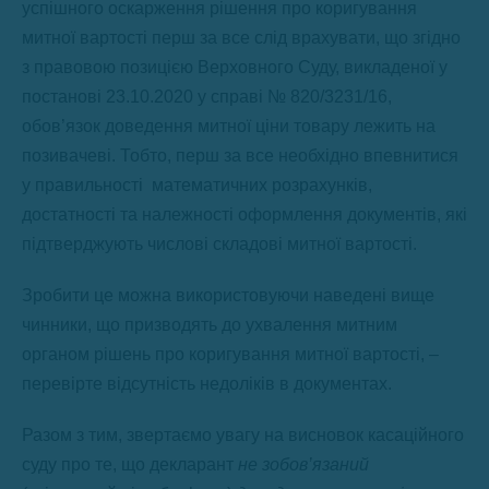
успішного оскарження рішення про коригування
митної вартості перш за все слід врахувати, що згідно
з правовою позицією Верховного Суду, викладеної у
постанові 23.10.2020 у справі № 820/3231/16,
обов’язок доведення митної ціни товару лежить на
позивачеві. Тобто, перш за все необхідно впевнитися
у правильності математичних розрахунків,
достатності та належності оформлення документів, які
підтверджують числові складові митної вартості.
Зробити це можна використовуючи наведені вище
чинники, що призводять до ухвалення митним
органом рішень про коригування митної вартості, –
перевірте відсутність недоліків в документах.
Разом з тим, звертаємо увагу на висновок касаційного
суду про те, що декларант
не зобов’язаний