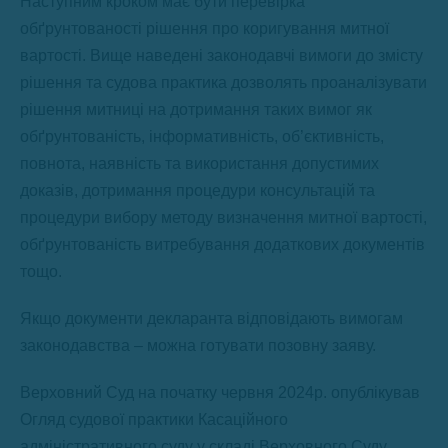
Наступним кроком має бути перевірка
обґрунтованості рішення про коригування митної
вартості. Вище наведені законодавчі вимоги до змісту
рішення та судова практика дозволять проаналізувати
рішення митниці на дотримання таких вимог як
обґрунтованість, інформативність, об’єктивність,
повнота, наявність та використання допустимих
доказів, дотримання процедури консультацій та
процедури вибору методу визначення митної вартості,
обґрунтованість витребування додаткових документів
тощо.
Якщо документи декларанта відповідають вимогам
законодавства – можна готувати позовну заяву.
Верховний Суд на початку червня 2024р. опублікував
Огляд судової практики Касаційного
адміністративного суду у складі Верховного Суду