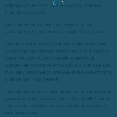
відповідність вимогам Митного кодексу. Зокрема,
рішення має містити:
1) обґрунтування причин, через які заявлену
декларантом митну вартість не може бути визнано;
2) наявну в митного органу інформацію (включаючи
числові значення складових митної вартості, вартості
ідентичних або подібних товарів, а також інші
фактори, що могли вплинути на ціну), яка призвела до
сумнівів у правильності визначення митної вартості та
рішення про її коригування;
3) вичерпний перелік вимог щодо надання додаткових
документів (з числа визначених ч. 3 ст. 53 МК України)
при наданні яких митна вартість може бути визнана
митним органом;