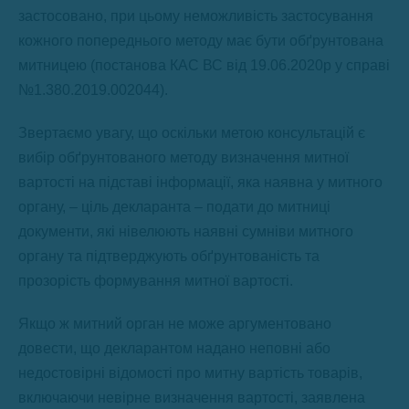
застосовано, при цьому неможливість застосування
кожного попереднього методу має бути обґрунтована
митницею (постанова КАС ВС від 19.06.2020р у справі
№1.380.2019.002044).
Звертаємо увагу, що оскільки метою консультацій є
вибір обґрунтованого методу визначення митної
вартості на підставі інформації, яка наявна у митного
органу, – ціль декларанта – подати до митниці
документи, які нівелюють наявні сумніви митного
органу та підтверджують обґрунтованість та
прозорість формування митної вартості.
Якщо ж митний орган не може аргументовано
довести, що декларантом надано неповні або
недостовірні відомості про митну вартість товарів,
включаючи невірне визначення вартості, заявлена