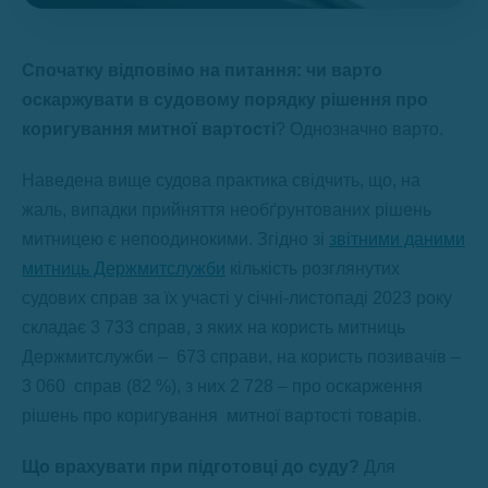
Спочатку відповімо на питання: чи варто
оскаржувати в судовому порядку рішення про
коригування митної вартості
? Однозначно варто.
Наведена вище судова практика свідчить, що, на
жаль, випадки прийняття необґрунтованих рішень
митницею є непоодинокими. Згідно зі
звітними даними
митниць Держмитслужби
кількість розглянутих
судових справ за їх участі у січні-листопаді 2023 року
складає 3 733 справ, з яких на користь митниць
Держмитслужби – 673 справи, на користь позивачів –
3 060 справ (82 %), з них 2 728 – про оскарження
рішень про коригування митної вартості товарів.
Що врахувати при підготовці до суду?
Для