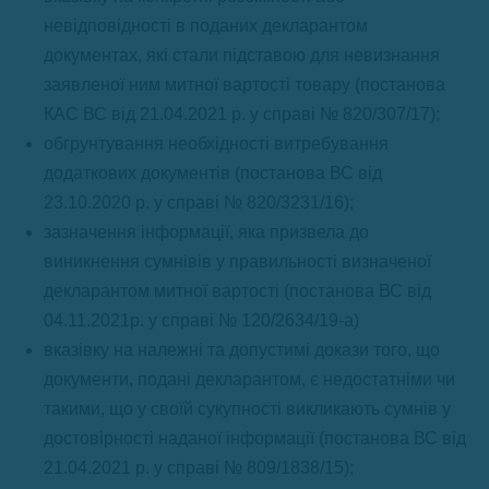
невідповідності в поданих декларантом
документах, які стали підставою для невизнання
заявленої ним митної вартості товару (постанова
КАС ВС від 21.04.2021 р. у справі № 820/307/17);
обгрунтування необхідності витребування
додаткових документів (постанова ВС від
23.10.2020 р. у справі № 820/3231/16);
зазначення інформації, яка призвела до
виникнення сумнівів у правильності визначеної
декларантом митної вартості (постанова ВС від
04.11.2021р. у справі № 120/2634/19-а)
вказівку на належні та допустимі докази того, що
документи, подані декларантом, є недостатніми чи
такими, що у своїй сукупності викликають сумнів у
достовірності наданої інформації (постанова ВС від
21.04.2021 р. у справі № 809/1838/15);