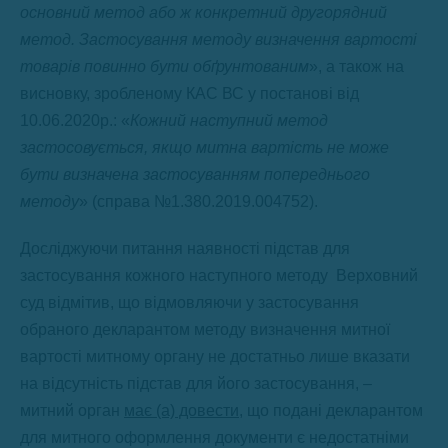
основний метод або ж конкретний другорядний
метод. Застосування методу визначення вартості
товарів повинно бути обґрунтованим
», а також на
висновку, зробленому КАС ВС у постанові від
10.06.2020р.: «
Кожний наступний метод
застосовується, якщо митна вартість не може
бути визначена застосуванням попереднього
методу
» (справа №1.380.2019.004752).
Досліджуючи питання наявності підстав для
застосування кожного наступного методу Верховний
суд відмітив, що відмовляючи у застосування
обраного декларантом методу визначення митної
вартості митному органу не достатньо лише вказати
на відсутність підстав для його застосування, –
митний орган
має (а) довести
, що подані декларантом
для митного оформлення документи є недостатніми