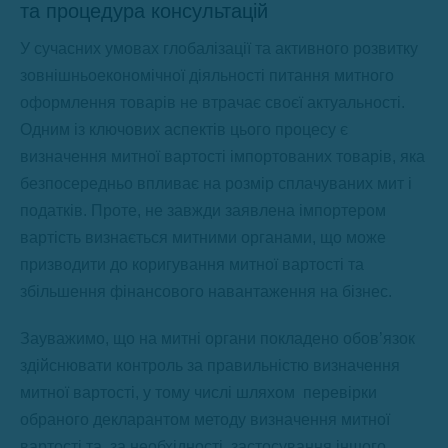
та процедура консультацій
У сучасних умовах глобалізації та активного розвитку
зовнішньоекономічної діяльності питання митного
оформлення товарів не втрачає своєї актуальності.
Одним із ключових аспектів цього процесу є
визначення митної вартості імпортованих товарів, яка
безпосередньо впливає на розмір сплачуваних мит і
податків. Проте, не завжди заявлена імпортером
вартість визнається митними органами, що може
призводити до коригування митної вартості та
збільшення фінансового навантаження на бізнес.
Зауважимо, що на митні органи покладено обов’язок
здійснювати контроль за правильністю визначення
митної вартості, у тому числі шляхом перевірки
обраного декларантом методу визначення митної
вартості та, за необхідності, застосування іншого