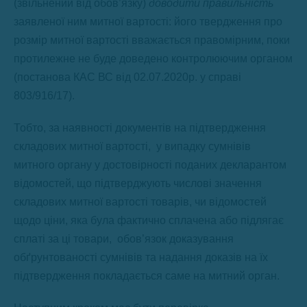
(звільнений від обов’язку)
доводити правильність
заявленої ним митної вартості: його твердження про
розмір митної вартості вважається правомірним, поки
протилежне не буде доведено контролюючим органом
(постанова КАС ВС від 02.07.2020р. у справі
803/916/17).
Тобто, за наявності документів на підтвердження
складових митної вартості, у випадку сумнівів
митного органу у достовірності поданих декларантом
відомостей, що підтверджують числові значення
складових митної вартості товарів, чи відомостей
щодо ціни, яка була фактично сплачена або підлягає
сплаті за ці товари, обов’язок доказування
обґрунтованості сумнівів та надання доказів на їх
підтвердження покладається саме на митний орган.