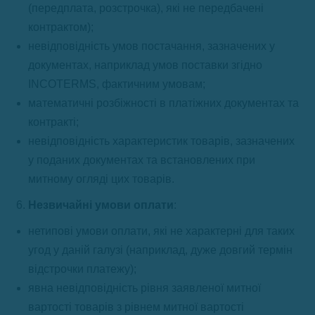
(передплата, розстрочка), які не передбачені
контрактом);
невідповідність умов постачання, зазначених у
документах, наприклад умов поставки згідно
INCOTERMS, фактичним умовам;
математичні розбіжності в платіжних документах та
контракті;
невідповідність характеристик товарів, зазначених
у поданих документах та встановлених при
митному огляді цих товарів.
Незвичайні умови оплати
:
нетипові умови оплати, які не характерні для таких
угод у даній галузі (наприклад, дуже довгий термін
відстрочки платежу);
явна невідповідність рівня заявленої митної
вартості товарів з рівнем митної вартості