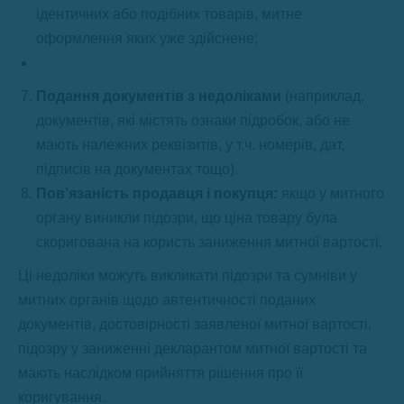
ідентичних або подібних товарів, митне
оформлення яких уже здійснене;
Подання документів з недоліками
(наприклад,
документів, які містять ознаки підробок, або не
мають належних реквізитів, у т.ч. номерів, дат,
підписів на документах тощо).
Пов’язаність продавця і покупця:
якщо у митного
органу виникли підозри, що ціна товару була
скоригована на користь заниження митної вартості.
Ці недоліки можуть викликати підозри та сумніви у
митних органів щодо автентичності поданих
документів, достовірності заявленої митної вартості,
підозру у заниженні декларантом митної вартості та
мають наслідком прийняття рішення про її
коригування.