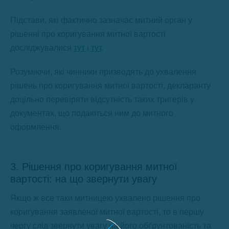
Підстави, які фактично зазначає митний орган у
рішенні про коригування митної вартості
досліджувалися
тут
і
тут
.
Розуміючи, які чинники призводять до ухвалення
рішень про коригування митної вартості, декларанту
доцільно перевіряти відсутність таких тригерів у
документах, що подаються ним до митного
оформлення.
3. Рішення про коригування митної
вартості: на що звернути увагу
Якщо ж все таки митницею ухвалено рішення про
коригування заявленої митної вартості, то в першу
чергу слід звернути увагу на його обґрунтованість та