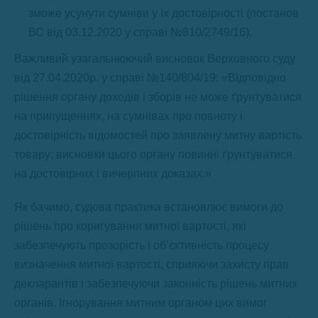
зможе усунути сумніви у їх достовірності (постанов
ВС від 03.12.2020 у справі №810/2749/16).
Важливий узагальнюючий висновок Верховного суду
від 27.04.2020р. у справі №140/804/19: «Відповідно
рішення органу доходів і зборів не може ґрунтуватися
на припущеннях, на сумнівах про повноту і
достовірність відомостей про заявлену митну вартість
товару; висновки цього органу повинні ґрунтуватися
на достовірних і вичерпних доказах.»
Як бачимо, судова практика встановлює вимоги до
рішень про коригування митної вартості, які
забезпечують прозорість і об’єктивність процесу
визначення митної вартості, сприяючи захисту прав
декларантів і забезпечуючи законність рішень митних
органів. Ігнорування митним органом цих вимог