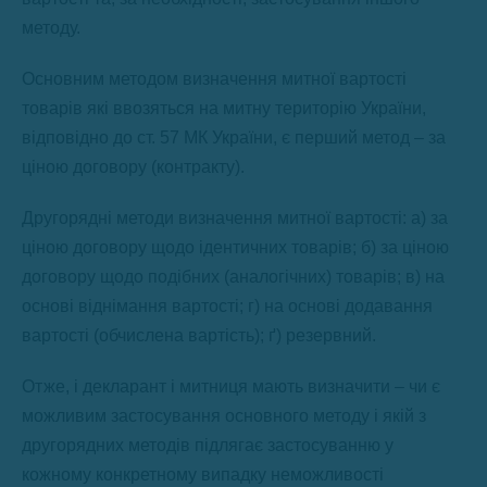
методу.
Основним методом визначення митної вартості
товарів які ввозяться на митну територію України,
відповідно до ст. 57 МК України, є перший метод – за
ціною договору (контракту).
Другорядні методи визначення митної вартості: а) за
ціною договору щодо ідентичних товарів; б) за ціною
договору щодо подібних (аналогічних) товарів; в) на
основі віднімання вартості; г) на основі додавання
вартості (обчислена вартість); ґ) резервний.
Отже, і декларант і митниця мають визначити – чи є
можливим застосування основного методу і якій з
другорядних методів підлягає застосуванню у
кожному конкретному випадку неможливості