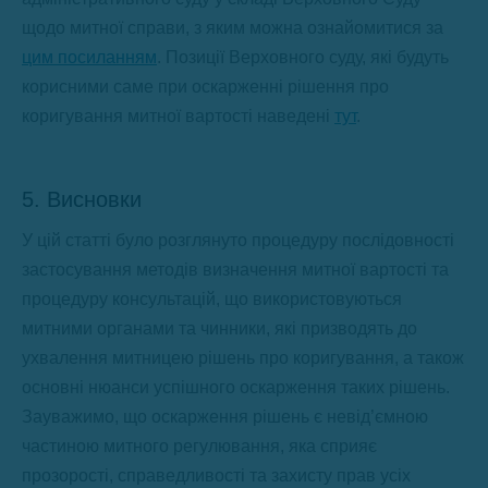
щодо митної справи, з яким можна ознайомитися за
цим посиланням
. Позиції Верховного суду, які будуть
корисними саме при оскарженні рішення про
коригування митної вартості наведені
тут
.
5. Висновки
У цій статті було розглянуто процедуру послідовності
застосування методів визначення митної вартості та
процедуру консультацій, що використовуються
митними органами та чинники, які призводять до
ухвалення митницею рішень про коригування, а також
основні нюанси успішного оскарження таких рішень.
Зауважимо, що оскарження рішень є невід’ємною
частиною митного регулювання, яка сприяє
прозорості, справедливості та захисту прав усіх