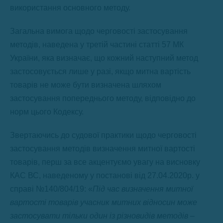
використання основного методу.
Загальна вимога щодо черговості застосування
методів, наведена у третій частині статті 57 МК
України, яка визначає, що кожний наступний метод
застосовується лише у разі, якщо митна вартість
товарів не може бути визначена шляхом
застосування попереднього методу, відповідно до
норм цього Кодексу.
Звертаючись до судової практики щодо черговості
застосування методів визначення митної вартості
товарів, перш за все акцентуємо увагу на висновку
КАС ВС, наведеному у постанові від 27.04.2020р. у
справі №140/804/19: «
Під час визначення митної
вартості товарів учасник митних відносин може
застосувати тільки один із різновидів методів –