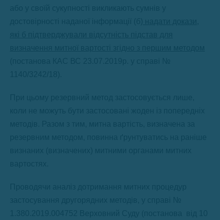
або у своїй сукупності викликають сумнів у
достовірності наданої інформації (б)
надати докази,
які б підтверджували відсутність підстав для
визначення митної вартості згідно з першим методом
(постанова КАС ВС 23.07.2019р. у справі №
1140/3242/18).
При цьому резервний метод застосовується лише,
коли не можуть бути застосовані жоден із попередніх
методів. Разом з тим, митна вартість, визначена за
резервним методом, повинна ґрунтуватись на раніше
визнаних (визначених) митними органами митних
вартостях.
Проводячи аналіз дотримання митних процедур
застосування другорядних методів, у справі №
1.380.2019.004752 Верховний Суду (постанова від 10