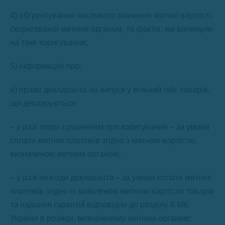
4) обґрунтування числового значення митної вартості,
скоригованої митним органом, та фактів, які вплинули
на таке коригування;
5) інформацію про:
а) право декларанта на випуск у вільний обіг товарів,
що декларуються:
– у разі згоди з рішенням про коригування – за умови
сплати митних платежів згідно з митною вартістю,
визначеною митним органом;
– у разі незгоди декларанта – за умови сплати митних
платежів згідно із заявленою митною вартістю товарів
та надання гарантій відповідно до розділу X МК
України в розмірі, визначеному митним органом;