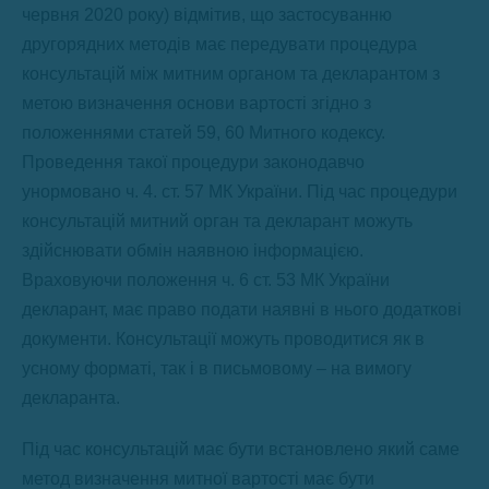
червня 2020 року) відмітив, що застосуванню
другорядних методів має передувати процедура
консультацій між митним органом та декларантом з
метою визначення основи вартості згідно з
положеннями статей 59, 60 Митного кодексу.
Проведення такої процедури законодавчо
унормовано ч. 4. ст. 57 МК України. Під час процедури
консультацій митний орган та декларант можуть
здійснювати обмін наявною інформацією.
Враховуючи положення ч. 6 ст. 53 МК України
декларант, має право подати наявні в нього додаткові
документи. Консультації можуть проводитися як в
усному форматі, так і в письмовому – на вимогу
декларанта.
Під час консультацій має бути встановлено який саме
метод визначення митної вартості має бути