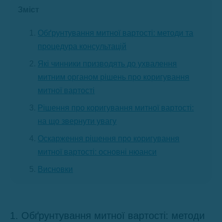
Зміст
Обґрунтування митної вартості: методи та
процедура консультацій
Які чинники призводять до ухвалення
митним органом рішень про коригування
митної вартості
Рішення про коригування митної вартості:
на що звернути увагу
Оскарження рішення про коригування
митної вартості: основні нюанси
Висновки
1. Обґрунтування митної вартості: методи