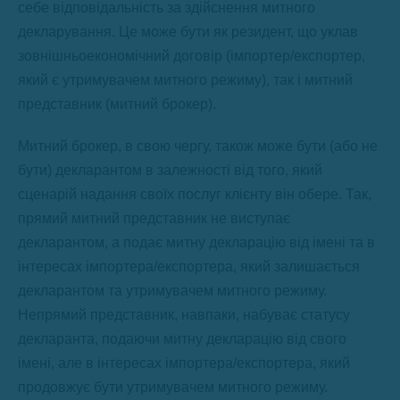
себе відповідальність за здійснення митного
декларування. Це може бути як резидент, що уклав
зовнішньоекономічний договір (імпортер/експортер,
який є утримувачем митного режиму), так і митний
представник (митний брокер).
Митний брокер, в свою чергу, також може бути (або не
бути) декларантом в залежності від того, який
сценарій надання своїх послуг клієнту він обере. Так,
прямий митний представник не виступає
декларантом, а подає митну декларацію від імені та в
інтересах імпортера/експортера, який залишається
декларантом та утримувачем митного режиму.
Непрямий представник, навпаки, набуває статусу
декларанта, подаючи митну декларацію від свого
імені, але в інтересах імпортера/експортера, який
продовжує бути утримувачем митного режиму.