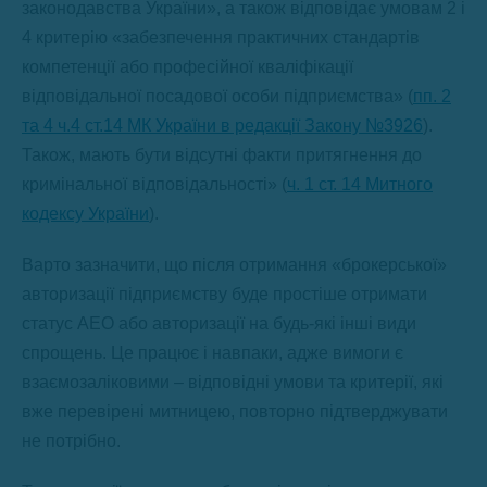
законодавства України», а також відповідає умовам 2 і
4 критерію «забезпечення практичних стандартів
компетенції або професійної кваліфікації
відповідальної посадової особи підприємства» (
пп. 2
та 4 ч.4 ст.14 МК України в редакції Закону №3926
).
Також, мають бути відсутні факти притягнення до
кримінальної відповідальності» (
ч. 1 ст. 14 Митного
кодексу України
).
Варто зазначити, що після отримання «брокерської»
авторизації підприємству буде простіше отримати
статус АЕО або авторизації на будь-які інші види
спрощень. Це працює і навпаки, адже вимоги є
взаємозаліковими – відповідні умови та критерії, які
вже перевірені митницею, повторно підтверджувати
не потрібно.