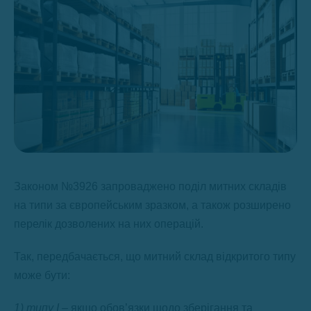
Законом №3926 запроваджено поділ митних складів
на типи за європейським зразком, а також розширено
перелік дозволених на них операцій.
Так, передбачається, що митний склад відкритого типу
може бути:
1) типу I
– якщо обов’язки щодо зберігання та