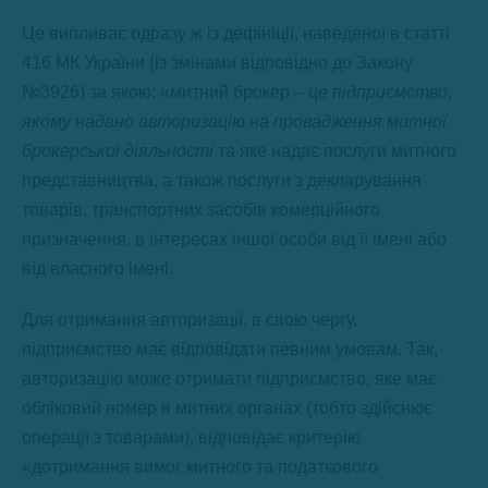
Це випливає одразу ж із дефініції, наведеної в статті
416 МК України (із змінами відповідно до Закону
№3926) за якою: «митний брокер –
це підприємство,
якому надано авторизацію на провадження митної
брокерської діяльності
та яке надає послуги митного
представництва, а також послуги з декларування
товарів, транспортних засобів комерційного
призначення, в інтересах іншої особи від її імені або
від власного імені.
Для отримання авторизації, в свою чергу,
підприємство має відповідати певним умовам. Так,
авторизацію може отримати підприємство, яке має
обліковий номер в митних органах (тобто здійснює
операції з товарами), відповідає критерію
«дотримання вимог митного та податкового