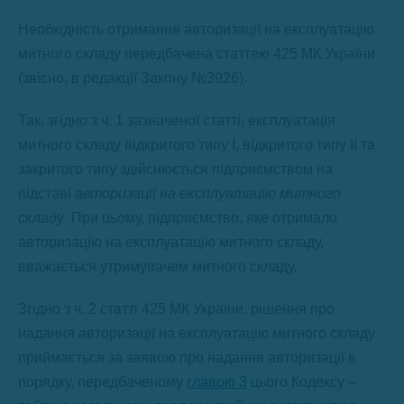
Необхідність отримання авторизації на експлуатацію
митного складу передбачена статтею 425 МК України
(звісно, в редакції Закону №3926).
Так, згідно з ч. 1 зазначеної статті, експлуатація
митного складу відкритого типу I, відкритого типу II та
закритого типу здійснюється підприємством на
підставі
авторизації на експлуатацію митного
складу
. При цьому, підприємство, яке отримало
авторизацію на експлуатацію митного складу,
вважається утримувачем митного складу.
Згідно з ч. 2 статті 425 МК України, рішення про
надання авторизації на експлуатацію митного складу
приймається за заявою про надання авторизації в
порядку, передбаченому
главою 3
цього Кодексу –