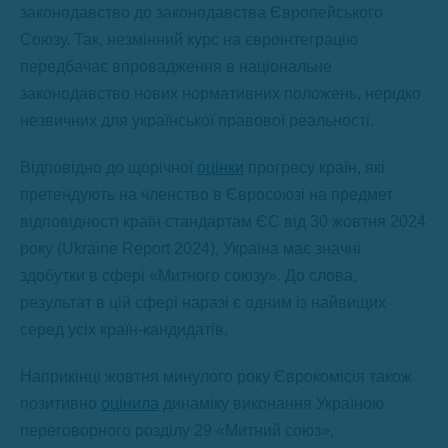
законодавство до законодавства Європейського
Союзу. Так, незмінний курс на євроінтеграцію
передбачає впровадження в національне
законодавство нових нормативних положень, нерідко
незвичних для української правової реальності.
Відповідно до щорічної
оцінки
прогресу країн, які
претендують на членство в Євросоюзі на предмет
відповідності країн стандартам ЄС від 30 жовтня 2024
року (Ukraine Report 2024), Україна має значні
здобутки в сфері «Митного союзу». До слова,
результат в цій сфері наразі є одним із найвищих
серед усіх країн-кандидатів.
Наприкінці жовтня минулого року Єврокомісія також
позитивно
оцінила
динаміку виконання Україною
переговорного розділу 29 «Митний союз»,