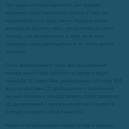
При цьому ключова відмінність між прямим і
непрямим представництвом полягає в тому, що
непрямий митний представник, подаючи митну
декларацію від свого імені, хоч і в інтересах свого
клієнта, стає декларантом і, в тому числі, несе
солідарну з ним відповідальність за сплату митних
платежів.
Після запровадження таких змін декларування
товарів можна буде здійснити за одним із трьох
сценаріїв: (1) самостійне декларування суб’єктом ЗЕД
від власного імені (2) декларування із залученням
митного брокера в порядку прямого представництва
(3) декларування із залученням митного брокера в
порядку непрямого представництва.
Кожен із запропонованих варіантів варто обирати,