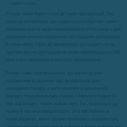
одного року.
Різним також буде і строк дії таких авторизацій. Так,
строк дії авторизації, що надається на підставі заяви
підприємства не може перевищувати п’яти років з дня
набрання чинності рішенням про надання авторизації.
В свою чергу, строк дії авторизації, що надається на
підставі митної декларації не може перевищувати 180
днів з дня завершення митного оформлення.
Разом з цим, слід врахувати, що митні органи
прийматимуть рішення про авторизацію для
поміщення товарів у митні режими в загальному
порядку, передбаченому главою 3 Митного Кодексу –
яка, відповідно, також зазнає змін. Так, відповідно до
пункту 6 частини першої статті 19-2 МК України (в
новій редакції), митні органи приймають рішення про
авторизації для поміщення товарів у митні режими, які