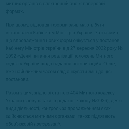
митних органів в електронній або ж паперовій
формах.
При цьому, відповідні форми заяв мають бути
встановлені Кабінетом Міністрів України. Зазначимо,
що впровадження нових форм очікується у постанові
Кабінету Міністрів України від 27 вересня 2022 року №
1092 «Деякі питання реалізації положень Митного
кодексу України щодо надання авторизацій». Отже,
вже найближчим часом слід очікувати змін до цієї
постанови.
Разом з цим, згідно зі статтею 404 Митного кодексу
України (знову ж таки, в редакції Закону №3926), деякі
види діяльності, контроль за провадженням яких
здійснюється митними органами, також підлягають
обов’язковій
авторизації.