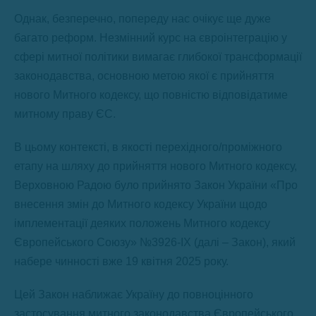
Однак, безперечно, попереду нас очікує ще дуже
багато реформ. Незмінний курс на євроінтеграцію у
сфері митної політики вимагає глибокої трансформації
законодавства, основною метою якої є прийняття
нового Митного кодексу, що повністю відповідатиме
митному праву ЄС.
В цьому контексті, в якості перехідного/проміжного
етапу на шляху до прийняття нового Митного кодексу,
Верховною Радою було прийнято Закон України «Про
внесення змін до Митного кодексу України щодо
імплементації деяких положень Митного кодексу
Європейського Союзу» №3926-ІХ (далі – Закон), який
набере чинності вже 19 квітня 2025 року.
Цей Закон наближає Україну до повноцінного
застосування митного законодавства Європейського