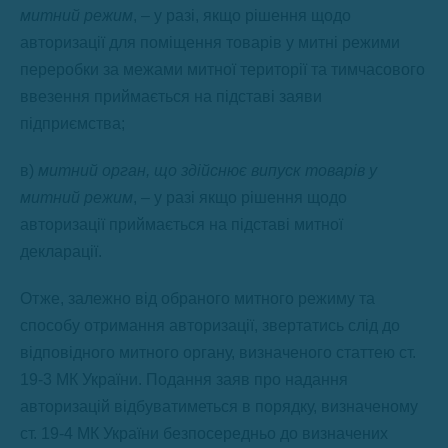
митний режим
, – у разі, якщо рішення щодо
авторизації для поміщення товарів у митні режими
переробки за межами митної території та тимчасового
ввезення приймається на підставі заяви
підприємства;
в)
митний орган, що здійснює випуск товарів у
митний режим
, – у разі якщо рішення щодо
авторизації приймається на підставі митної
декларації.
Отже, залежно від обраного митного режиму та
способу отримання авторизації, звертатись слід до
відповідного митного органу, визначеного статтею ст.
19-3 МК України. Подання заяв про надання
авторизацій відбуватиметься в порядку, визначеному
ст. 19-4 МК України безпосередньо до визначених