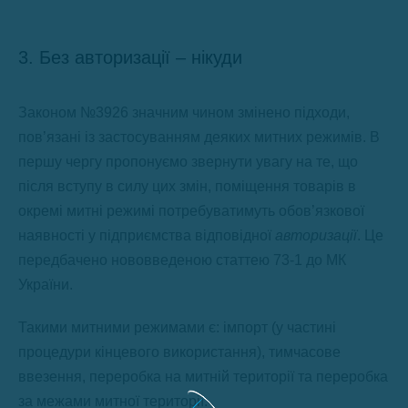
3. Без авторизації – нікуди
Законом №3926 значним чином змінено підходи,
пов’язані із застосуванням деяких митних режимів. В
першу чергу пропонуємо звернути увагу на те, що
після вступу в силу цих змін, поміщення товарів в
окремі митні режимі потребуватимуть обов’язкової
наявності у підприємства відповідної
авторизації
. Це
передбачено нововведеною статтею 73-1 до МК
України.
Такими митними режимами є: імпорт (у частині
процедури кінцевого використання), тимчасове
ввезення, переробка на митній території та переробка
за межами митної території.