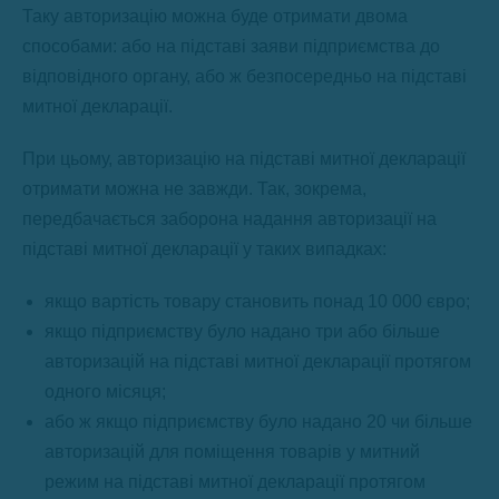
Таку авторизацію можна буде отримати двома
способами: або на підставі заяви підприємства до
відповідного органу, або ж безпосередньо на підставі
митної декларації.
При цьому, авторизацію на підставі митної декларації
отримати можна не завжди. Так, зокрема,
передбачається заборона надання авторизації на
підставі митної декларації у таких випадках:
якщо вартість товару становить понад 10 000 євро;
якщо підприємству було надано три або більше
авторизацій на підставі митної декларації протягом
одного місяця;
або ж якщо підприємству було надано 20 чи більше
авторизацій для поміщення товарів у митний
режим на підставі митної декларації протягом