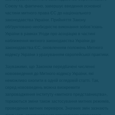
Союзу та, фактично, завершує введення основної
частини митного права ЄС до національного
законодавства України. Прийняття Закону
обґрунтовано необхідністю виконання зобов’язань
України в рамках Угоди про асоціацію в частині
наближення митного законодавства України до
законодавства ЄС, оновленням положень Митного
кодексу України з урахуванням європейської практики.
Зауважимо, що Законом передбачені численні
нововведення до Митного кодексу України, які
неможливо охопити в одній оглядовій статті. Так,
серед нововведень можна виокремити
запровадження інституту «митного представництва»,
торкаються зміни також застосування митних режимів,
проведення митних перевірок. Значних змін зазнають