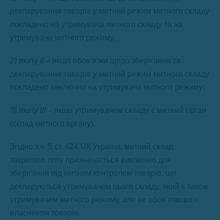
декларування товарів у митний режим митного складу
покладено на утримувача митного складу та на
утримувача митного режиму;
2) типу II
– якщо обов’язки щодо зберігання та
декларування товарів у митний режим митного складу
покладено виключно на утримувача митного режиму;
3) типу III
– якщо утримувачем складу є митний орган
(склад митного органу).
Згідно з ч. 5 ст. 424 МК України, митний склад
закритого типу призначається виключно для
зберігання під митним контролем товарів, що
декларуються утримувачем цього складу, який є також
утримувачем митного режиму, але не обов’язково є
власником товарів.