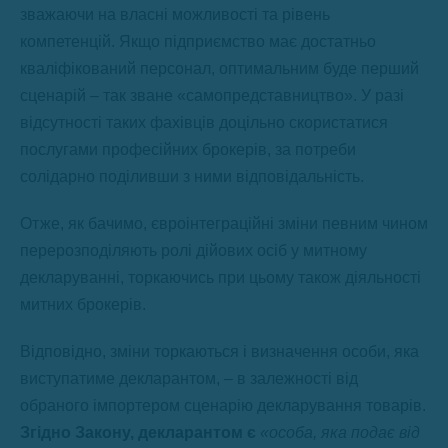
зважаючи на власні можливості та рівень
компетенцій. Якщо підприємство має достатньо
кваліфікований персонал, оптимальним буде перший
сценарій – так зване «самопредставництво». У разі
відсутності таких фахівців доцільно скористатися
послугами професійних брокерів, за потреби
солідарно поділивши з ними відповідальність.
Отже, як бачимо, євроінтеграційні зміни певним чином
перерозподіляють ролі дійових осіб у митному
декларуванні, торкаючись при цьому також діяльності
митних брокерів.
Відповідно, зміни торкаються і визначення особи, яка
виступатиме декларантом, – в залежності від
обраного імпортером сценарію декларування товарів.
Згідно Закону, декларантом є
«особа, яка подає від