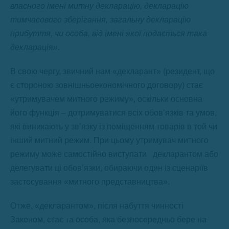
власного імені митну декларацію, декларацію
тимчасового зберігання, загальну декларацію
прибуття, чи особа, від імені якої подається така
декларація».
В свою чергу, звичний нам «декларант» (резидент, що
є стороною зовнішньоекономічного договору) стає
«утримувачем митного режиму», оскільки основна
його функція – дотримуватися всіх обов’язків та умов,
які виникають у зв’язку із поміщенням товарів в той чи
інший митний режим. При цьому утримувач митного
режиму може самостійно виступати декларантом або
делегувати ці обов’язки, обираючи один із сценаріїв
застосування «митного представництва».
Отже, «декларантом», після набуття чинності
Законом, стає та особа, яка безпосередньо бере на