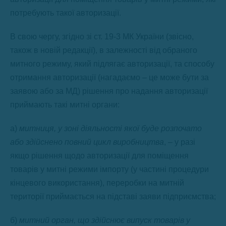
потребують такої авторизації.
В свою чергу, згідно зі ст. 19-3 МК України (звісно,
також в новій редакції), в залежності від обраного
митного режиму, який підлягає авторизації, та способу
отримання авторизації (нагадаємо – це може бути за
заявою або за МД) рішення про надання авторизації
приймають такі митні органи:
а)
митниця, у зоні діяльності якої буде розпочато
або здійснено повний цикл виробництва
, – у разі
якщо рішення щодо авторизації для поміщення
товарів у митні режими імпорту (у частині процедури
кінцевого використання), переробки на митній
території приймається на підставі заяви підприємства;
б)
митний орган, що здійснює випуск товарів у