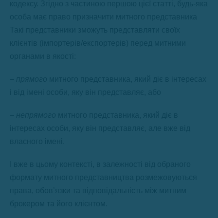
кодексу. Згідно з частиною першою цієї статті, будь-яка
особа має право призначити митного представника
Такі представники зможуть представляти своїх
клієнтів (імпортерів/експортерів) перед митними
органами в якості:
–
прямого
митного представника, який діє в інтересах
і від імені особи, яку він представляє, або
–
непрямого
митного представника, який діє в
інтересах особи, яку він представляє, але вже від
власного імені.
І вже в цьому контексті, в залежності від обраного
формату митного представництва розмежовуються
права, обов’язки та відповідальність між митним
брокером та його клієнтом.