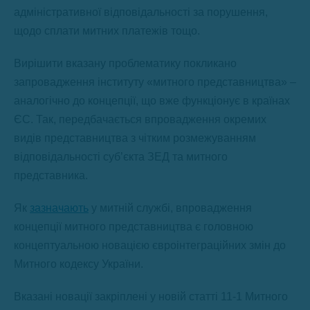
адміністративної відповідальності за порушення,
щодо сплати митних платежів тощо.
Вирішити вказану проблематику покликано
запровадження інституту «митного представництва» –
аналогічно до концепції, що вже функціонує в країнах
ЄС. Так, передбачається впровадження окремих
видів представництва з чітким розмежуванням
відповідальності суб’єкта ЗЕД та митного
представника.
Як
зазначають
у митній службі, впровадження
концепції митного представництва є головною
концептуальною новацією євроінтеграційних змін до
Митного кодексу України.
Вказані новації закріплені у новій статті 11-1 Митного