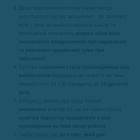
Дещо видозмінилися обов’язкові заходи
роботодавця під час звільнення – до звичного
всім у день звільнення видання наказу та
проведення розрахунку
додано обов’язок
письмового повідомлення про нараховані
та виплачені працівнику суми при
звільненні
;
Суттєво
скорочено строк попередження про
вивільнення
відповідно до пункту 6 частини
першої статті 41 з 30 (тридцяти) до
10 (десяти)
днів
.
З Кодексу законів про праці України
виключено статтю
81, що регламентувала
щорічну відпустку працівників у разі
переведення на інше місце роботи
Зафіксовано, що
до стажу, який дає