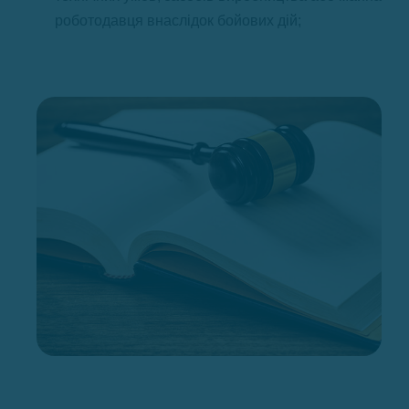
роботодавця внаслідок бойових дій;