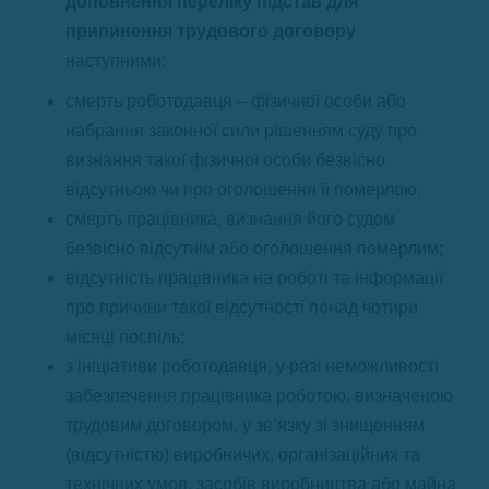
доповнення переліку підстав для
припинення трудового договору
наступними:
смерть роботодавця – фізичної особи або
набрання законної сили рішенням суду про
визнання такої фізичної особи безвісно
відсутньою чи про оголошення її померлою;
смерть працівника, визнання його судом
безвісно відсутнім або оголошення померлим;
відсутність працівника на роботі та інформації
про причини такої відсутності понад чотири
місяці поспіль;
з ініціативи роботодавця, у разі неможливості
забезпечення працівника роботою, визначеною
трудовим договором, у зв’язку зі знищенням
(відсутністю) виробничих, організаційних та
технічних умов, засобів виробництва або майна