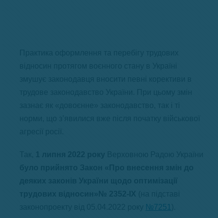
Практика оформлення та перебігу трудових
відносин протягом воєнного стану в Україні
змушує законодавця вносити певні корективи в
трудове законодавство України. При цьому змін
зазнає як «довоєнне» законодавство, так і ті
норми, що з’явилися вже після початку військової
агресії росії.
Так,
1 липня 2022 року
Верховною Радою України
було прийнято Закон «Про внесення змін до
деяких законів України щодо оптимізації
трудових відносин»№ 2352-IX
(на підставі
законопроекту від 05.04.2022 року
№7251
).