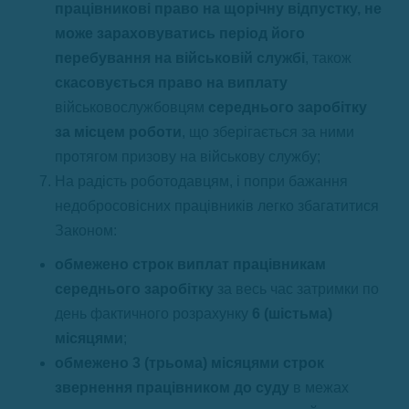
працівникові право на щорічну відпустку, не
може зараховуватись період його
перебування на військовій службі
, також
скасовується право на виплату
військовослужбовцям
середнього заробітку
за місцем роботи
, що зберігається за ними
протягом призову на військову службу;
На радість роботодавцям, і попри бажання
недобросовісних працівників легко збагатитися
Законом:
обмежено строк виплат працівникам
середнього заробітку
за весь час затримки по
день фактичного розрахунку
6 (шістьма)
місяцями
;
обмежено 3 (трьома) місяцями строк
звернення працівником до суду
в межах