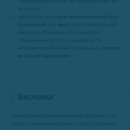
справ про виплату сум, що належать йому при
звільненні;
зафіксовано, що
строк звернення може бути
поновлений
, але
якщо
з дня отримання копії
наказу про звільнення або письмового
повідомлення про суми, нараховані та
виплачені працівникові при звільненні,
минуло
не більше одного року
.
Висновки
Наполегливо радимо керівникам підприємств та
установ, керівникам кадрових та бухгалтерських