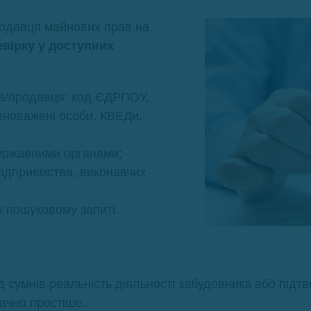
родавця майнових прав на
евірку у доступних
ка/продавця: код ЄДРПОУ,
вноважені особи, КВЕДи,
ержавними органами;
підприємства, виконавчих
у пошуковому запиті.
д сумнів реальність діяльності забудовника або підт
ачно простіше.