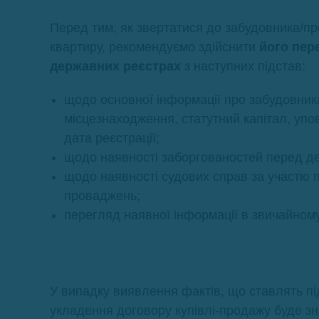
Перед тим, як звертатися до забудовника/п
квартиру, рекомендуємо здійснити
його пер
державних реєстрах
з наступних підстав:
щодо основної інформації про забудовни
місцезнаходження, статутний капітал, упо
дата реєстрації;
щодо наявності заборгованостей перед д
щодо наявності судових справ за участю 
проваджень;
перегляд наявної інформації в звичайном
У випадку виявлення фактів, що ставлять пі
укладення договору купівлі-продажу буде зн