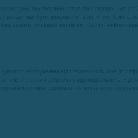
начає суму, яку потрібно сплатити Покупцю. Тут нео
Цей розділ має бути зрозумілим та логічним, бажано б
ком, сплати грошових коштів на підставі нечітко пер
 договорі передбачена відповідальність, але договір
 а тому й значну матеріальну відповідальність. У дог
передачі квартири, оформлення права власності (якщ