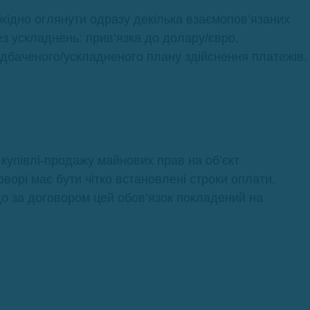
бхідно оглянути одразу декілька взаємопов’язаних
ез ускладнень: прив’язка до долару/євро,
едбаченого/ускладненого плану здійснення платежів.
 купівлі-продажу майнових прав на об’єкт
оворі має бути чітко встановлені строки оплати,
о за договором цей обов’язок покладений на