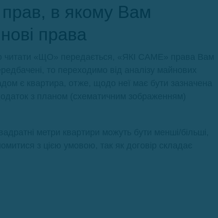
 прав, в якому Вам
йнові права
но читати «ЩО» передається, «ЯКІ САМЕ» права Вам
редбачені, то переходимо від аналізу майнових
дом є квартира, отже, щодо неї має бути зазначена
и додаток з планом (схематичним зображенням)
вадратні метри квартири можуть бути менші/більші,
омитися з цією умовою, так як договір складає