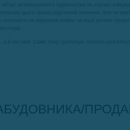
 об’єкт незавершеного будівництва як «право очіку
 власник цього права наділений певними, але не вик
 власності на нерухоме майно чи інше речове право
весторів.
а й ми самі. Саме тому пропоную тезисно розглянути,
 ЗАБУДОВНИКА/ПРОД