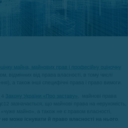
цінку майна, майнових прав і професійну оціночну
м, відмінних від права власності, в тому числі
я), а також інші специфічні права і право вимоги.
. 4
Закону України «Про заставу»
, майнові права
цс12 зазначається, що майнові права на нерухомість,
є «чуже майно», а також не є правом власності,
у не може існувати й право власності на нього
.