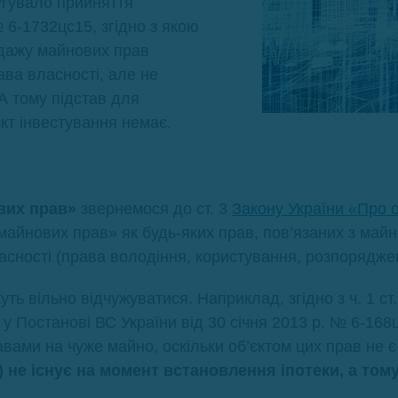
угувало прийняття
 6-1732цс15, згідно з якою
одажу майнових прав
ва власності, але не
А тому підстав для
кт інвестування немає.
вих прав»
звернемося до ст. 3
Закону України «Про о
«майнових прав» як будь-яких прав, пов’язаних з майно
сності (права володіння, користування, розпорядженн
ь вільно відчужуватися. Наприклад, згідно з ч. 1 ст
у Постанові ВС України від 30 січня 2013 р. № 6-168
равами на чуже майно, оскільки об’єктом цих прав не 
) не існує на момент встановлення іпотеки, а том