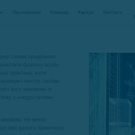
и
Про компанію
Команда
Кар’єра
Контакти
одної схеми придбання
захистити фізичну особу-
вна практика, коли
овником і нехтує своїми
аті чого замовник із
язку з «недостатнім»
изиковим. Не менш
підставі даного правочину