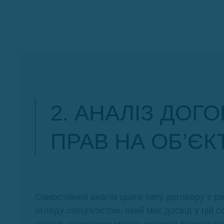
2. АНАЛІЗ ДОГ
ПРАВ НА ОБ’Є
Самостійний аналіз цього типу договору є ри
огляду спеціалістом, який має досвід у цій с
навість самотужки можна виявити базисні по