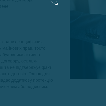
дене:
о жодних специфічних
 майнових прав, тобто
Забудовники активно
договору, оскільки
ції та не підтверджує факт
адають договір. Однак для
надає додаткову протекцію
нікчемним або недійсним.