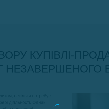
ОВОРУ КУПІВЛІ-ПР
КТ НЕЗАВЕРШЕНОГО 
зиком, оскільки потребує
фері діяльності. Однак
хибки у договорі.