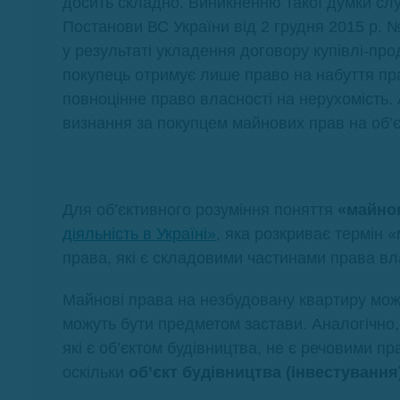
досить складно. Виникненню такої думки сл
Постанови ВС України від 2 грудня 2015 р. №
у результаті укладення договору купівлі-пр
покупець отримує лише право на набуття пра
повноцінне право власності на нерухомість. 
визнання за покупцем майнових прав на об’є
Для об’єктивного розуміння поняття
«майно
діяльність в Україні»
, яка розкриває термін 
права, які є складовими частинами права вла
Майнові права на незбудовану квартиру можут
можуть бути предметом застави. Аналогічно, 
які є об’єктом будівництва, не є речовими п
оскільки
об’єкт будівництва (інвестування