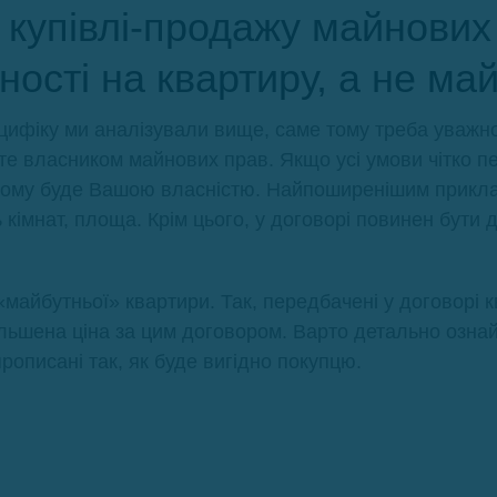
 купівлі-продажу майнових
ості на квартиру, а не ма
ецифіку ми аналізували вище, саме тому треба уваж
е власником майнових прав. Якщо усі умови чітко пе
тньому буде Вашою власністю. Найпоширенішим прикла
ь кімнат, площа. Крім цього, у договорі повинен бут
майбутньої» квартири. Так, передбачені у договорі к
ільшена ціна за цим договором. Варто детально ознай
рописані так, як буде вигідно покупцю.