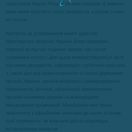
податкових боргів. Якщо компанія порушує ці вимоги,
вона може втратити статус резидента, а разом із ним і
всі пільги.
Контроль за дотриманням вимог здійснює
Міністерство оборони України. Воно перевіряє
компанії як під час подання заявки, так і після
отримання статусу. Для цього використовуються звіти
від самих резидентів, інформація з публічних реєстрів,
а також дані від правоохоронних та інших державних
органів України, органів місцевого самоврядування,
підприємств, установ, організацій, компетентних
органів іноземних держав та міжнародних
міжурядових організацій. Міноборони має право
звертатися з офіційними запитами до інших установ,
щоб перевірити, чи компанія дійсно відповідає
встановленим вимогам.