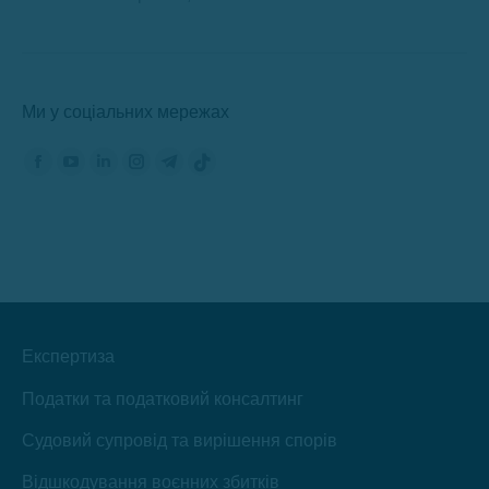
Ми у соціальних мережах
Знайдіть нас на:
Сторінка
Сторінка
Сторінка
Сторінка
Сторінка
Сторінка
Фейсбук
YouTube
ЛінкедІн
Інстаграм
Телеграм
TikTok
відкриється
відкриється
відкриється
відкриється
відкриється
відкриється
в
в
в
в
в
в
новому
новому
новому
новому
новому
новому
вікні
вікні
вікні
вікні
вікні
вікні
Експертиза
Податки та податковий консалтинг
Судовий супровід та вирішення спорів
Відшкодування воєнних збитків