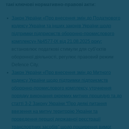
такі ключові нормативно-правові акти:
Закон України «Про внесення змін до Податкового
кодексу України та інших законів України щодо
підтримки підприємств оборонно-промислового
комплексу» №4577-ІХ від 21.08.2025 року:
встановлює податкові стимули для суб’єктів
оборонної діяльності, регулює правовий режим
Defence City.
Закон України «Про внесення змін до Митного
кодексу України щодо підтримки підприємств
оборонно-промислового комплексу, уточнення
порядку виконання окремих митних процедур та до
статті 3-2 Закону України “Про деякі питання
ввезення на митну територію України та
проведення першої державної реєстрації
транспортних засобів” щодо поширення вимог