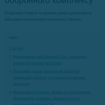
оборонного комплексу
Податкові стимули та правові умови для розвитку
військово-промислового комплексу України.
Зміст
Вступ
Нормативна база Defence City: спеціальні
закони та урядові ініціативи
Податкові пільги: податок на прибуток,
земельний податок та спрощення митних
процедур
Механізми контролю, ризики та перспективи.
Як уникнути штрафів і зберегти статус
резидента Defence City