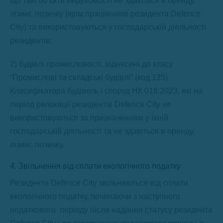
що такі об’єкти нерухомості не здаються в оренду,
лізинг, позичку (крім працівників резидента Defence
City) та використовуються у господарській діяльності
резидентів;
2) будівлі промисловості, віднесені до класу
“Промислові та складські будівлі” (код 125)
Класифікатора будівель і споруд НК 018:2023, які на
період релокації резидентів Defence City не
використовуються за призначенням у їхній
господарській діяльності та не здаються в оренду,
лізинг, позичку.
4. Звільнення від сплати екологічного податку
Резиденти Defence City звільняються від сплати
екологічного податку, починаючи з наступного
податкового періоду після надання статусу резидента