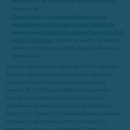
комплексу та загальні засади правового режиму
Defence City.
Закон України «Про державний контроль за
міжнародними передачами товарів військового
призначення та подвійного використання» №549-IV
від 20.02.2023 року:
регулює діяльність резидентів
Defence City у сфері експорту товарів військового
призначення.
Зокрема, відповідно до Закону № 4577-IX, Кабінету
Міністрів України доручено у місячний строк з дня
набрання чинності цим законом (закон набрав
чинності 05.10.2025 року) прийняти нормативно-
правові акти, необхідні для його реалізації та
забезпечити функціонування Реєстру резидентів
Defence City. Окремо НБУ рекомендовано визначити
особливості здійснення валютних операцій та
валютного нагляду щодо резидентів Defence City.