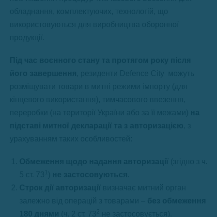
обладнання, комплектуючих, технологій, що
використовуються для виробництва оборонної
продукції.
Під час воєнного стану та протягом року після
його завершення
, резиденти Defence City можуть
розміщувати товари в митні режими імпорту (для
кінцевого використання), тимчасового ввезення,
переробки (на території України або за її межами)
на
підставі митної декларації та з авторизацією
, з
урахуванням таких особливостей:
Обмеження щодо надання авторизації
(згідно з ч.
1
5 ст. 73
)
не застосовуються
.
Строк дії авторизації
визначає митний орган
залежно від операцій з товарами –
без обмеження
2
180 днями
(ч. 2 ст. 73
не застосовується).