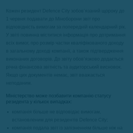
Кожен резидент Defence City зобов’язаний щороку до
1 червня подавати до Міноборони звіт про
відповідність вимогам за попередній календарний рік.
У звіті повинна міститися інформація про дотримання
всіх вимог, про розмір частки кваліфікованого доходу
в загальному доході компанії, а також підтвердження
виконаних договорів. До звіту обов’язково додається
річна фінансова звітність та аудиторський висновок.
Якщо цих документів немає, звіт вважається
неподаним.
Міністерство може позбавити компанію статусу
резидента у кількох випадках:
компанія більше не відповідає вимогам,
встановленим для резидентів Defence City;
компанія подала звіт із запізненням більше ніж на