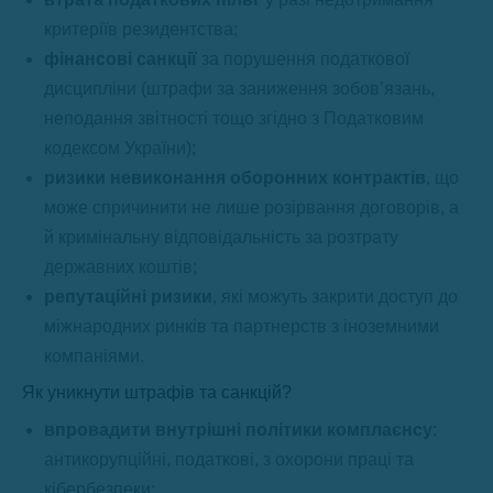
критеріїв резидентства;
фінансові санкції
за порушення податкової
дисципліни (штрафи за заниження зобов’язань,
неподання звітності тощо згідно з Податковим
кодексом України);
ризики невиконання оборонних контрактів
, що
може спричинити не лише розірвання договорів, а
й кримінальну відповідальність за розтрату
державних коштів;
репутаційні ризики
, які можуть закрити доступ до
міжнародних ринків та партнерств з іноземними
компаніями.
Як уникнути штрафів та санкцій?
впровадити внутрішні політики комплаєнсу
:
антикорупційні, податкові, з охорони праці та
кібербезпеки;