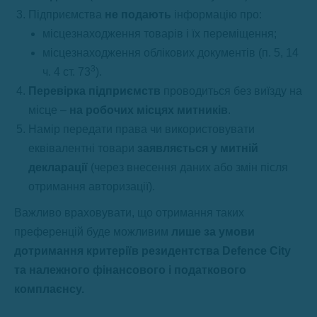
Підприємства
не подають
інформацію про:
місцезнаходження товарів і їх переміщення;
місцезнаходження облікових документів (п. 5, 14
3
ч. 4 ст. 73
).
Перевірка підприємств
проводиться без виїзду на
місце –
на робочих місцях митників
.
Намір передати права чи використовувати
еквівалентні товари
заявляється у митній
декларації
(через внесення даних або змін після
отримання авторизації).
Важливо враховувати, що отримання таких
преференцій буде можливим
лише за умови
дотримання критеріїв резидентства Defence City
та належного фінансового і податкового
комплаєнсу
.