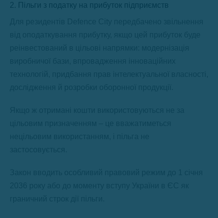
2. Пільги з податку на прибуток підприємств
Для резидентів Defence City передбачено звільнення
від оподаткування прибутку, якщо цей прибуток буде
реінвестований в цільові напрямки: модернізація
виробничої бази, впровадження інноваційних
технологій, придбання прав інтелектуальної власності,
дослідження й розробки оборонної продукції.
Якщо ж отримані кошти використовуються не за
цільовим призначенням – це вважатиметься
нецільовим використанням, і пільга не
застосовується.
Закон вводить особливий правовий режим до 1 січня
2036 року або до моменту вступу України в ЄС як
граничний строк дії пільги.