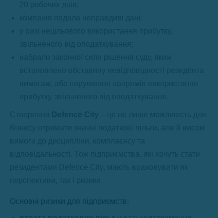
20 робочих днів;
компанія подала неправдиві дані;
у разі нецільового використання прибутку,
звільненого від оподаткування;
набрало законної сили рішення суду, яким
встановлено обставину невідповідності резидента
вимогам, або порушення напрямів використання
прибутку, звільненого від оподаткування.
Створення
Defence City
– це не лише можливість для
бізнесу отримати значні податкові пільги, але й високі
вимоги до дисципліни, комплаєнсу та
відповідальності. Тож підприємства, які хочуть стати
резидентами Defence City, мають враховувати як
перспективи, так і ризики.
Основні ризики для підприємств:
втрата податкових пільг
у разі недотримання