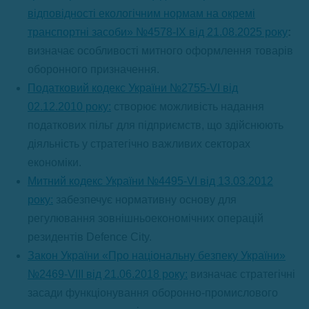
відповідності екологічним нормам на окремі
транспортні засоби» №4578-ІХ від 21.08.2025 року
:
визначає особливості митного оформлення товарів
оборонного призначення.
Податковий кодекс України №2755-VI від
02.12.2010 року:
створює можливість надання
податкових пільг для підприємств, що здійснюють
діяльність у стратегічно важливих секторах
економіки.
Митний кодекс України №4495-VI від 13.03.2012
року:
забезпечує нормативну основу для
регулювання зовнішньоекономічних операцій
резидентів Defence City.
Закон України «Про національну безпеку України»
№2469-VIII від 21.06.2018 року:
визначає стратегічні
засади функціонування оборонно-промислового