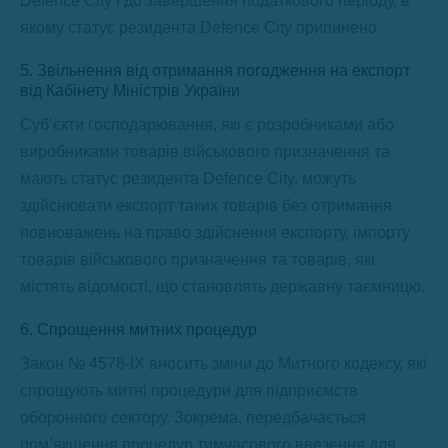
Defence City і до завершення податкового періоду, в
якому статус резидента Defence City припинено.
5. Звільнення від отримання погодження на експорт
від Кабінету Міністрів України
Суб’єкти господарювання, які є розробниками або
виробниками товарів військового призначення та
мають статус резидента Defence City, можуть
здійснювати експорт таких товарів без отримання
повноважень на право здійснення експорту, імпорту
товарів військового призначення та товарів, які
містять відомості, що становлять державну таємницю.
6. Спрощення митних процедур
Закон № 4578-IX вносить зміни до Митного кодексу, які
спрощують митні процедури для підприємств
оборонного сектору. Зокрема, передбачається
пом’якшення процедур тимчасового ввезення для