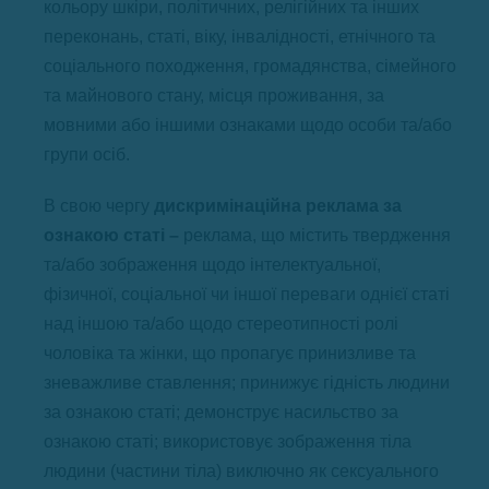
кольору шкіри, політичних, релігійних та інших
переконань, статі, віку, інвалідності, етнічного та
соціального походження, громадянства, сімейного
та майнового стану, місця проживання, за
мовними або іншими ознаками щодо особи та/або
групи осіб.
В свою чергу
дискримінаційна реклама за
ознакою статі –
реклама, що містить твердження
та/або зображення щодо інтелектуальної,
фізичної, соціальної чи іншої переваги однієї статі
над іншою та/або щодо стереотипності ролі
чоловіка та жінки, що пропагує принизливе та
зневажливе ставлення; принижує гідність людини
за ознакою статі; демонструє насильство за
ознакою статі; використовує зображення тіла
людини (частини тіла) виключно як сексуального