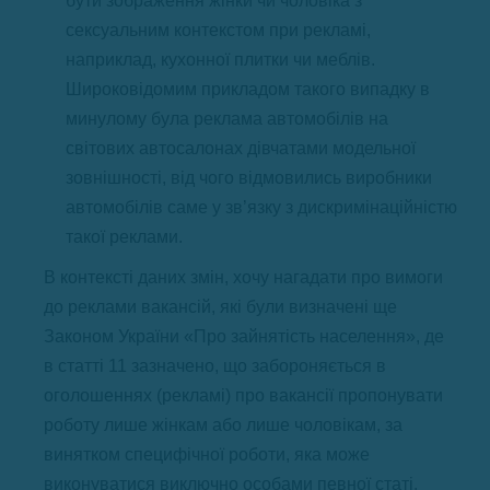
бути зображення жінки чи чоловіка з
сексуальним контекстом при рекламі,
наприклад, кухонної плитки чи меблів.
Широковідомим прикладом такого випадку в
минулому була реклама автомобілів на
світових автосалонах дівчатами модельної
зовнішності, від чого відмовились виробники
автомобілів саме у зв’язку з дискримінаційністю
такої реклами.
В контексті даних змін, хочу нагадати про вимоги
до реклами вакансій, які були визначені ще
Законом України «Про зайнятість населення», де
в статті 11 зазначено, що забороняється в
оголошеннях (рекламі) про вакансії пропонувати
роботу лише жінкам або лише чоловікам, за
винятком специфічної роботи, яка може
виконуватися виключно особами певної статі,