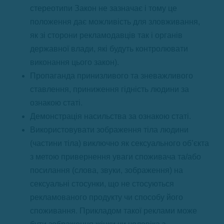
стереотипи Закон не зазначає і тому це
положення дає можливість для зловживання,
як зі сторони рекламодавців так і органів
державної влади, які будуть контролювати
виконання цього закон).
Пропаганда принизливого та зневажливого
ставлення, приниження гідність людини за
ознакою статі.
Демонстрація насильства за ознакою статі.
Використовувати зображення тіла людини
(частини тіла) виключно як сексуального об’єкта
з метою привернення уваги споживача та/або
посилання (слова, звуки, зображення) на
сексуальні стосунки, що не стосуються
рекламованого продукту чи способу його
споживання. Прикладом такої реклами може