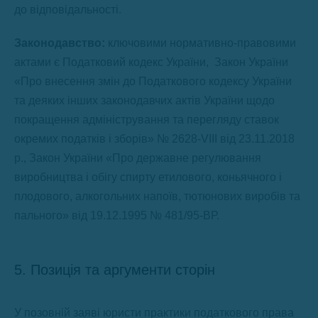
до відповідальності.
Законодавство:
ключовими нормативно-правовими
актами є Податковий кодекс України, Закон України
«Про внесення змін до Податкового кодексу України
та деяких інших законодавчих актів України щодо
покращення адміністрування та перегляду ставок
окремих податків і зборів» № 2628-VIII від 23.11.2018
р., Закон України «Про державне регулювання
виробництва і обігу спирту етилового, коньячного і
плодового, алкогольних напоїв, тютюнових виробів та
пального» від 19.12.1995 № 481/95-ВР.
5. Позиція та аргументи сторін
У позовній заяві юристи практики податкового права