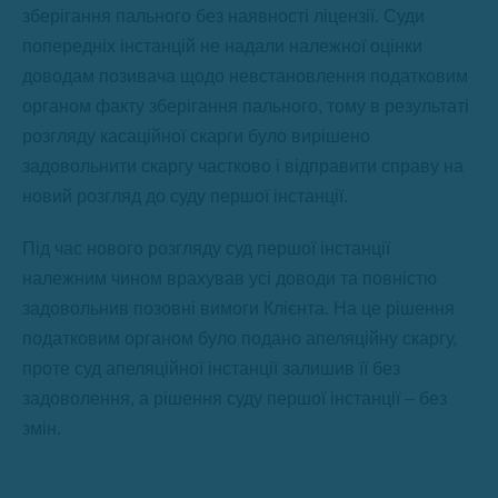
зберігання пального без наявності ліцензії. Суди
попередніх інстанцій не надали належної оцінки
доводам позивача щодо невстановлення податковим
органом факту зберігання пального, тому в результаті
розгляду касаційної скарги було вирішено
задовольнити скаргу частково і відправити справу на
новий розгляд до суду першої інстанції.
Під час нового розгляду суд першої інстанції
належним чином врахував усі доводи та повністю
задовольнив позовні вимоги Клієнта. На це рішення
податковим органом було подано апеляційну скаргу,
проте суд апеляційної інстанції залишив її без
задоволення, а рішення суду першої інстанції – без
змін.