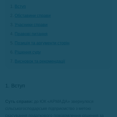
Вступ
Обставини справи
Учасники справи
Правові питання
Позиція та аргументи сторін
Рішення суду
Висновок та рекомендації
1. Вступ
Суть справи:
до ЮК «АРМАДА» звернулося
сільськогосподарське підприємство з метою
скасування податкового повідомлення-рішення за