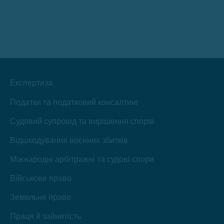
Фейсбук
YouTube
ЛінкедІн
Інстаграм
Телеграм
TikTok
відкриється
відкриється
відкриється
відкриється
відкриється
відкриється
в
в
в
в
в
в
новому
новому
новому
новому
новому
новому
вікні
вікні
вікні
вікні
вікні
вікні
Експертиза
Податки та податковий консалтинг
Судовий супровід та вирішення спорів
Відшкодування воєнних збитків
Міжнародні арбітражні та судові спори
Військове право
Земельне право
Праця й зайнятість