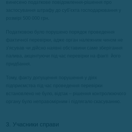
винесено податкове повідомлення-рішення про
застосування штрафу до суб’єкта господарювання у
розмірі 500 000 грн.
Податковою було порушено порядок проведення
фактичної перевірки, адже орган належним чином не
з’ясував чи дійсно наявні обставини саме зберігання
палива, акцентуючи під час перевірки на факті його
придбання.
Тому, факту допущення порушення у діях
підприємства під час проведення перевірки
встановлено не було, відтак – рішення контролюючого
органу було неправомірним і підлягало скасуванню.
3. Учасники справи