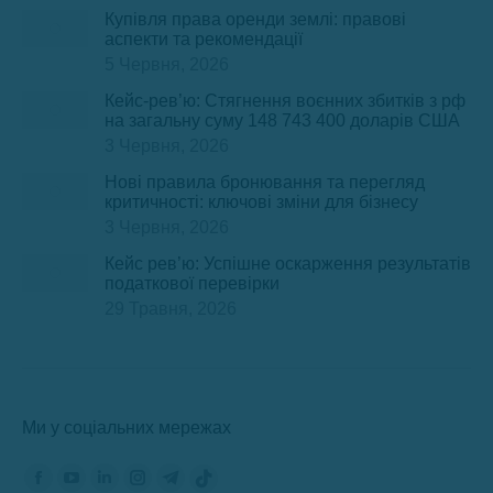
Купівля права оренди землі: правові
аспекти та рекомендації
5 Червня, 2026
Кейс-рев’ю: Стягнення воєнних збитків з рф
на загальну суму 148 743 400 доларів США
3 Червня, 2026
Нові правила бронювання та перегляд
критичності: ключові зміни для бізнесу
3 Червня, 2026
Кейс рев’ю: Успішне оскарження результатів
податкової перевірки
29 Травня, 2026
Ми у соціальних мережах
Знайдіть нас на:
Сторінка
Сторінка
Сторінка
Сторінка
Сторінка
Сторінка