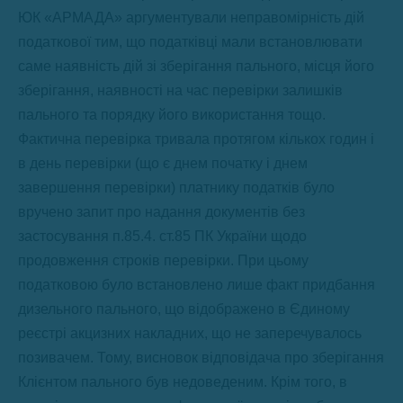
ЮК «АРМАДА» аргументували неправомірність дій
податкової тим, що податківці мали встановлювати
саме наявність дій зі зберігання пального, місця його
зберігання, наявності на час перевірки залишків
пального та порядку його використання тощо.
Фактична перевірка тривала протягом кількох годин і
в день перевірки (що є днем початку і днем
завершення перевірки) платнику податків було
вручено запит про надання документів без
застосування п.85.4. ст.85 ПК України щодо
продовження строків перевірки. При цьому
податковою було встановлено лише факт придбання
дизельного пального, що відображено в Єдиному
реєстрі акцизних накладних, що не заперечувалось
позивачем. Тому, висновок відповідача про зберігання
Клієнтом пального був недоведеним. Крім того, в