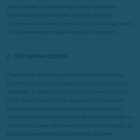
результатами проведення фактичної перевірки.
Податковий орган порушив порядок та умови
проведення фактичної перевірки, що стало підставою
за зверненням для надання правової допомоги.
2. Обставини справи
Податковим органом за результатами проведення
фактичної перевірки підприємства було складено акт
перевірки, в якому вказано про порушення Клієнтом
ст. 15 Закону України «Про державне регулювання
виробництва і обігу спирту етилового, коньячного і
плодового, алкогольних напоїв, тютюнових виробів та
пального», а саме зберігання пального без ліцензії. За
результатами перевірки податковим органом