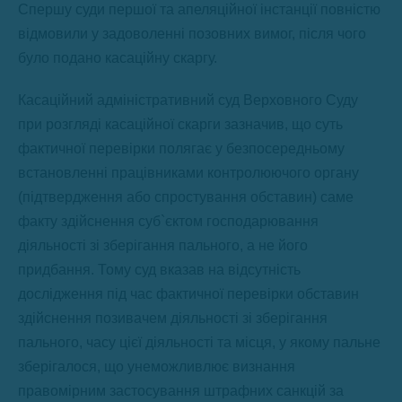
Спершу суди першої та апеляційної інстанції повністю
відмовили у задоволенні позовних вимог, після чого
було подано касаційну скаргу.
Касаційний адміністративний суд Верховного Суду
при розгляді касаційної скарги зазначив, що суть
фактичної перевірки полягає у безпосередньому
встановленні працівниками контролюючого органу
(підтвердження або спростування обставин) саме
факту здійснення суб`єктом господарювання
діяльності зі зберігання пального, а не його
придбання. Тому суд вказав на відсутність
дослідження під час фактичної перевірки обставин
здійснення позивачем діяльності зі зберігання
пального, часу цієї діяльності та місця, у якому пальне
зберігалося, що унеможливлює визнання
правомірним застосування штрафних санкцій за