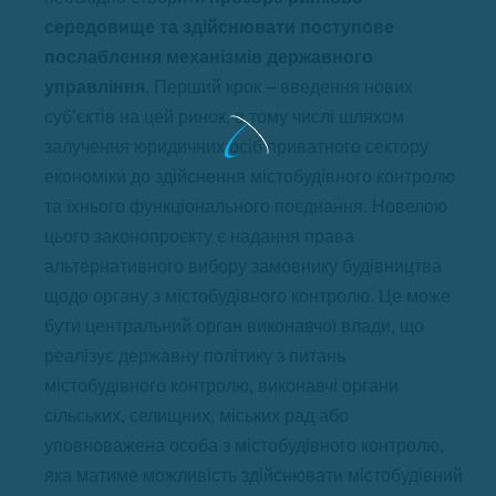
середовище та здійснювати поступове
послаблення механізмів державного
управління
. Перший крок – введення нових
суб’єктів на цей ринок, в тому числі шляхом
залучення юридичних осіб приватного сектору
економіки до здійснення містобудівного контролю
та їхнього функціонального поєднання. Новелою
цього законопроєкту є надання права
альтернативного вибору замовнику будівництва
щодо органу з містобудівного контролю. Це може
бути центральний орган виконавчої влади, що
реалізує державну політику з питань
містобудівного контролю, виконавчі органи
сільських, селищних, міських рад або
уповноважена особа з містобудівного контролю,
яка матиме можливість здійснювати містобудівний