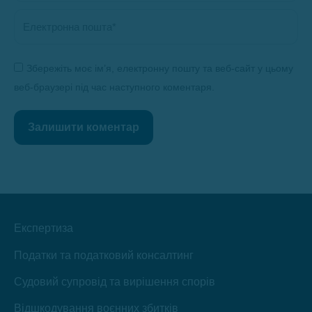
Електронна пошта *
Збережіть моє ім’я, електронну пошту та веб-сайт у цьому
веб-браузері під час наступного коментаря.
Залишити коментар
Експертиза
Податки та податковий консалтинг
Судовий супровід та вирішення спорів
Відшкодування воєнних збитків