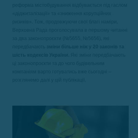
реформа містобудування відбувається під гаслом
«діджиталізації» та «зниження корупційних
ризиків». Тож, продовжуючи свої благі наміри,
Верховна Рада проголосувала в першому читанні
за два законопроєкти (№5655, №5656), які
передбачають
зміни більше ніж у 20 законів та
шість кодексів України.
Які зміни передбачають
ці законопроєкти та до чого будівельним
компаніям варто готуватись вже сьогодні –
розглянемо далі у цій публікації.