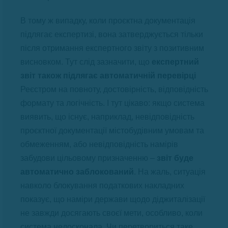
В тому ж випадку, коли проєктна документація
підлягає експертизі, вона затверджується тільки
після отримання експертного звіту з позитивним
висновком. Тут слід зазначити, що
експертний
звіт також підлягає автоматичній перевірці
Реєстром на повноту, достовірність, відповідність
формату та логічність. І тут цікаво: якщо система
виявить, що існує, наприклад, невідповідність
проєктної документації містобудівним умовам та
обмеженням, або невідповідність намірів
забудови цільовому призначенню –
звіт буде
автоматично заблокований
. На жаль, ситуація
навколо блокування податкових накладних
показує, що наміри держави щодо діджиталізації
не завжди досягають своєї мети, особливо, коли
система недосконала. Чи перетвориться таке