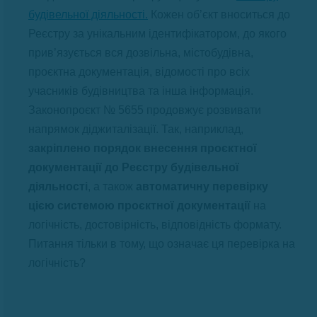
будівельної діяльності.
Кожен об’єкт вноситься до
Реєстру за унікальним ідентифікатором, до якого
прив’язується вся дозвільна, містобудівна,
проєктна документація, відомості про всіх
учасників будівництва та інша інформація.
Законопроєкт № 5655 продовжує розвивати
напрямок діджиталізації. Так, наприклад,
закріплено порядок внесення проєктної
документації до Реєстру будівельної
діяльності
, а також
автоматичну перевірку
цією системою проєктної документації
на
логічність, достовірність, відповідність формату.
Питання тільки в тому, що означає ця перевірка на
логічність?