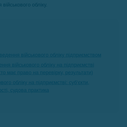
військового обліку.
 ведення військового обліку підприємством
ння військового обліку на підприємстві
то має право на перевірку, результати)
ого обліку на підприємстві: суб’єкти,
сті, судова практика