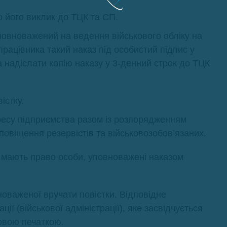
 його виклик до ТЦК та СП.
 уповноважений на ведення військового обліку на
працівника такий наказ під особистий підпис у
 надіслати копію наказу у 3-денний строк до ТЦК
істку.
есу підприємства разом із розпорядженням
повіщення резервістів та військовозобов’язаних.
і мають право особи, уповноважені наказом
новаженої вручати повістки. Відповідне
ї (військової адміністрації), яке засвідчується
овою печаткою.