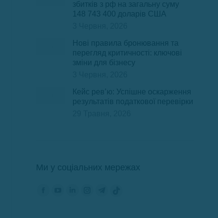
збитків з рф на загальну суму
148 743 400 доларів США
3 Червня, 2026
Нові правила бронювання та
перегляд критичності: ключові
зміни для бізнесу
3 Червня, 2026
Кейс рев’ю: Успішне оскарження
результатів податкової перевірки
29 Травня, 2026
Ми у соціальних мережах
Знайдіть нас на:
Сторінка
Сторінка
Сторінка
Сторінка
Сторінка
Сторінка
Фейсбук
YouTube
ЛінкедІн
Інстаграм
Телеграм
TikTok