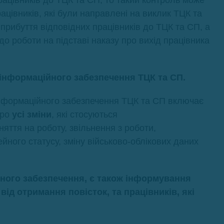
ацівників до ТЦК та СП, то такий контроль може
цівників, які були направлені на виклик ТЦК та
 прибуття відповідних працівників до ТЦК та СП, а
до роботи на підставі наказу про вихід працівника
інформаційного забезпечення ТЦК та СП.
інформаційного забезпечення ТЦК та СП включає
про
усі зміни
, які стосуються
няття на роботу, звільнення з роботи,
йного статусу, зміну військово-облікових даних
йного забезпечення, є також інформування
від отримання повісток, та працівників, які