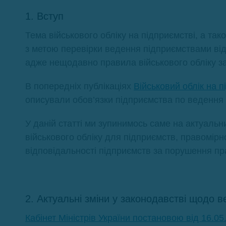
1. Вступ
Тема військового обліку на підприємстві, а та
з метою перевірки ведення підприємствами відп
адже нещодавно правила військового обліку з
В попередніх публікаціях
Військовий облік на п
описували обов’язки підприємства по ведення в
У даній статті ми зупинимось саме на актуальн
військового обліку для підприємств, правомірн
відповідальності підприємств за порушення пр
2. Актуальні зміни у законодавстві щодо 
Кабінет Міністрів України постановою від 16.0