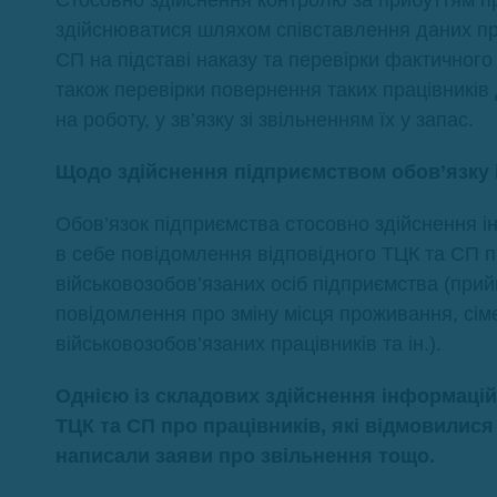
Стосовно здійснення контролю за прибуттям пр
здійснюватися шляхом співставлення даних пра
СП на підставі наказу та перевірки фактичного
також перевірки повернення таких працівників 
на роботу, у зв’язку зі звільненням їх у запас.
Щодо здійснення підприємством обов’язку 
Обов’язок підприємства стосовно здійснення 
в себе повідомлення відповідного ТЦК та СП 
військовозобов’язаних осіб підприємства (прий
повідомлення про зміну місця проживання, сіме
військовозобов’язаних працівників та ін.).
Однією із складових здійснення інформаці
ТЦК та СП про працівників, які відмовилися 
написали заяви про звільнення тощо.