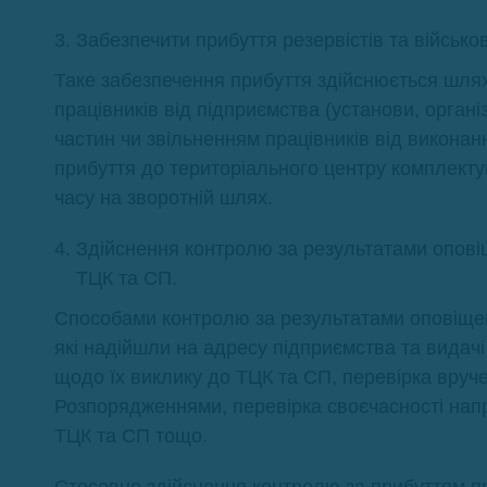
Забезпечити прибуття резервістів та військо
Таке забезпечення прибуття здійснюється шля
працівників від підприємства (установи, органі
частин чи звільненням працівників від виконан
прибуття до територіального центру комплектува
часу на зворотній шлях.
Здійснення контролю за результатами оповіщ
ТЦК та СП.
Способами контролю за результатами оповіще
які надійшли на адресу підприємства та видачі
щодо їх виклику до ТЦК та СП, перевірка вруче
Розпорядженнями, перевірка своєчасності напр
ТЦК та СП тощо.