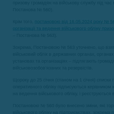
призову громадян на військову службу під час м
Постанова № 560).
Крім того,
постановою від 16.05.2024 року № 5
організації та ведення військового обліку призо
– Постанова № 563).
Зокрема, Постановою № 563 уточнено, що взя
військовий облік в державних органах, органа
установах та організаціях – підлягають громад
військовозобов’язаних та резервістів.
Щороку до 25 січня (станом на 1 січня) списки 
оперативного обліку підписуються керівником
на ведення військового обліку, і реєструються
Постановою № 560 було внесено зміни, які то
військового обліку на підприємствах, зокрема п