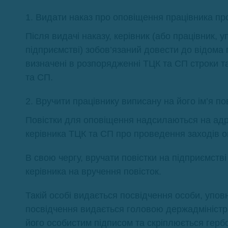
Видати наказ про оповіщення працівника про
Після видачі наказу, керівник (або працівник,
підприємстві) зобов’язаний довести до відома 
визначені в розпорядженні ТЦК та СП строки та
та СП.
Вручити працівнику виписану на його ім’я пов
Повістки для оповіщення надсилаються на адр
керівника ТЦК та СП про проведення заходів о
В свою чергу, вручати повістки на підприємств
керівника на вручення повісток.
Такій особі видається посвідчення особи, упов
посвідчення видається головою держадміністраці
його особистим підписом та скріплюється герб