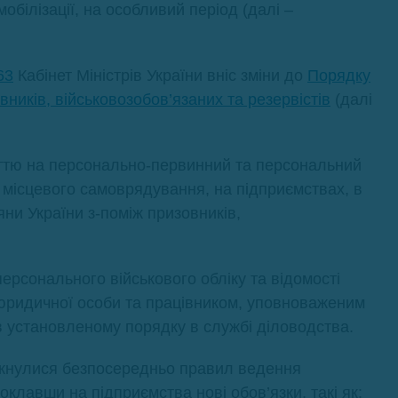
обілізації, на особливий період (далі –
63
Кабінет Міністрів України вніс зміни до
Порядку
вників, військовозобов’язаних та резервістів
(далі
ттю на персонально-первинний та персональний
х місцевого самоврядування, на підприємствах, в
яни України з-поміж призовників,
персонального військового обліку та відомості
 юридичної особи та працівником, уповноваженим
 в установленому порядку в службі діловодства.
ркнулися безпосередньо правил ведення
оклавши на підприємства нові обов’язки, такі як: