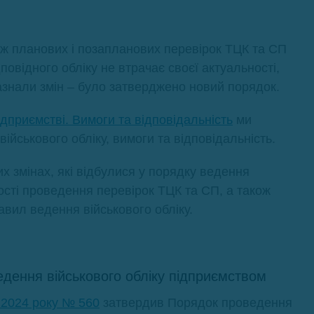
кож планових і позапланових перевірок ТЦК та СП
овідного обліку не втрачає своєї актуальності,
азнали змін – було затверджено новий порядок.
ідприємстві. Вимоги та відповідальність
ми
ійськового обліку, вимоги та відповідальність.
их змінах, які відбулися у порядку ведення
ості проведення перевірок ТЦК та СП, а також
авил ведення військового обліку.
ведення військового обліку підприємством
5.2024 року № 560
затвердив Порядок проведення