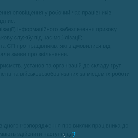
нення оповіщення у робочий час працівників
ідпис;
анізації) інформаційного забезпечення призову
кову службу під час мобілізації;
а СП про працівників, які відмовилися від
сали заяви про звільнення.
иємств, установ та організацій до складу груп
стів та військовозобов’язаних за місцем їх роботи
овідного Розпорядження про виклик працівника до
ають здійснити наступні дії.