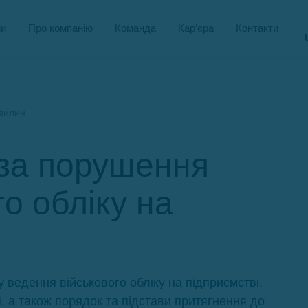
и
Про компанію
Команда
Кар’єра
Контакти
хвилин
 за порушення
о обліку на
у ведення військового обліку на підприємстві.
, а також порядок та підстави притягнення до