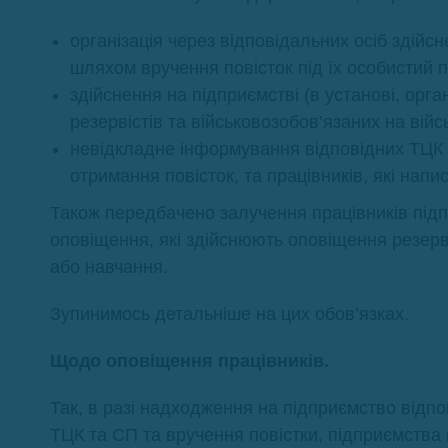
організація через відповідальних осіб здійс
шляхом вручення повісток під їх особистий п
здійснення на підприємстві (в установі, орг
резервістів та військовозобов’язаних на війсь
невідкладне інформування відповідних ТЦК т
отримання повісток, та працівників, які напи
Також передбачено залучення працівників підпр
оповіщення, які здійснюють оповіщення резерві
або навчання.
Зупинимось детальніше на цих обов’язках.
Щодо оповіщення працівників.
Так, в разі надходження на підприємство відп
ТЦК та СП та вручення повістки, підприємства м