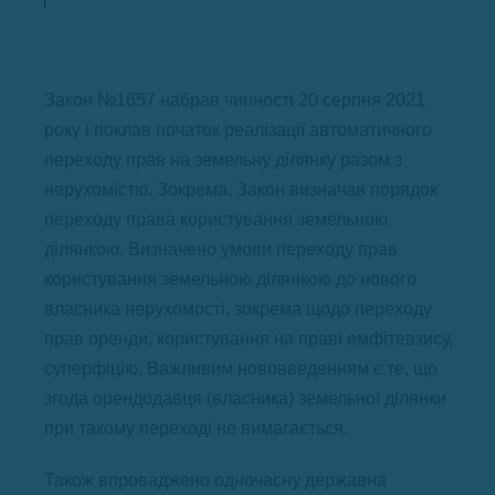
Закон №1657 набрав чинності 20 серпня 2021
року і поклав початок реалізації автоматичного
переходу прав на земельну ділянку разом з
нерухомістю. Зокрема, Закон визначав порядок
переходу права користування земельною
ділянкою. Визначено умови переходу прав
користування земельною ділянкою до нового
власника нерухомості, зокрема щодо переходу
прав оренди, користування на праві емфітевзису,
суперфіцію. Важливим нововведенням є те, що
згода орендодавця (власника) земельної ділянки
при такому переході не вимагається.
Також впроваджено одночасну державна