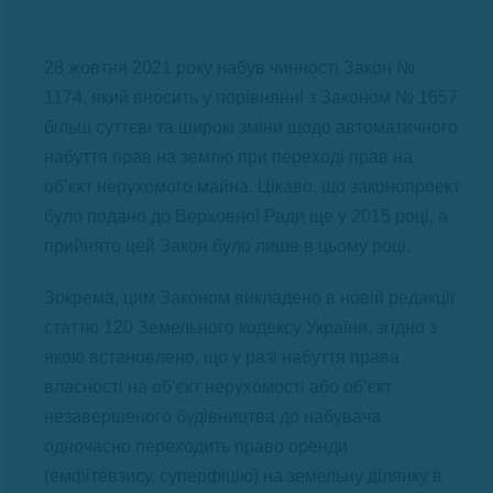
28 жовтня 2021 року набув чинності Закон №
1174, який вносить у порівнянні з Законом № 1657
більш суттєві та широкі зміни щодо автоматичного
набуття прав на землю при переході прав на
об’єкт нерухомого майна. Цікаво, що законопроект
було подано до Верховної Ради ще у 2015 році, а
прийнято цей Закон було лише в цьому році.
Зокрема, цим Законом викладено в новій редакції
статтю 120 Земельного кодексу України, згідно з
якою встановлено, що у разі набуття права
власності на об’єкт нерухомості або об’єкт
незавершеного будівництва до набувача
одночасно переходить право оренди
(емфітевзису, суперфіцію) на земельну ділянку в