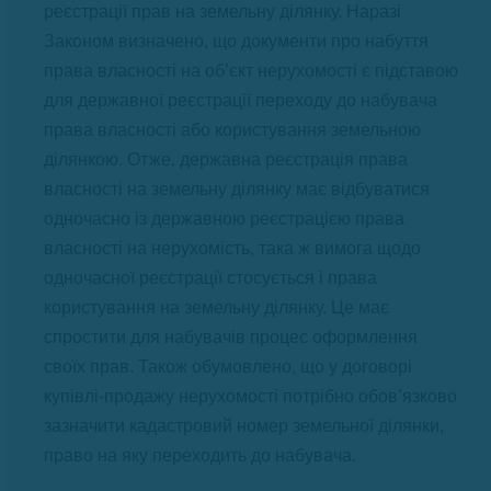
реєстрації прав на земельну ділянку. Наразі
Законом визначено, що документи про набуття
права власності на об’єкт нерухомості є підставою
для державної реєстрації переходу до набувача
права власності або користування земельною
ділянкою. Отже, державна реєстрація права
власності на земельну ділянку має відбуватися
одночасно із державною реєстрацією права
власності на нерухомість, така ж вимога щодо
одночасної реєстрації стосується і права
користування на земельну ділянку. Це має
спростити для набувачів процес оформлення
своїх прав. Також обумовлено, що у договорі
купівлі-продажу нерухомості потрібно обов’язково
зазначити кадастровий номер земельної ділянки,
право на яку переходить до набувача.