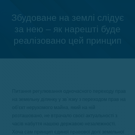
Збудоване на землі слідує
за нею – як нарешті буде
Ви тут:
реалізовано цей принцип
Питання регулювання одночасного переходу прав
на земельну ділянку у зв`язку з переходом прав на
об’єкт нерухомого майна, який на ній
розташовано, не втрачало своєї актуальності з
часів набуття нашою державою незалежності.
Хоча сам принцип єдиної правової долі земельної