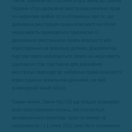
Також Законом №1720 вносяться зміни до Закону
України «Про державну реєстрацію речових прав
на нерухоме майно та їх обтяжень» про те, що
державна реєстрація права власності на об’єкт
нерухомость проводиться одночасно із
державною реєстрацією права власності або
користування на земельну ділянку. Документ на
підставі якого набуваються права на нерухомість
одночасно стає підставою для державної
реєстрації переходу до набувача права власності/
користування земельною ділянкою, на якій
розміщений такий об’єкт.
Таким чином, Закон №1720 ще більше розширює
коло врегулюваних питань, які стосуються
автоматичного переходу прав на землю за
нерухомістю і з 1 січня 2022 року його положення