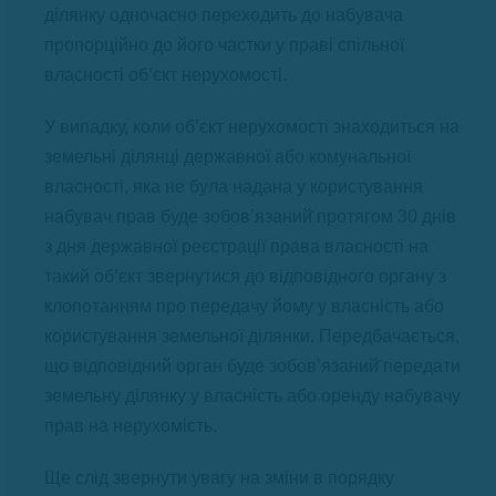
ділянку одночасно переходить до набувача
пропорційно до його частки у праві спільної
власності об’єкт нерухомості.
У випадку, коли об’єкт нерухомості знаходиться на
земельні ділянці державної або комунальної
власності, яка не була надана у користування
набувач прав буде зобов’язаний̆ протягом 30 днів
з дня державної реєстрації права власності на
такий об’єкт звернутися до відповідного органу з
клопотанням про передачу йому у власність або
користування земельної ділянки. Передбачається,
що відповідний орган буде зобов’язаний̆ передати
земельну ділянку у власність або оренду набувачу
прав на нерухомість.
Ще слід звернути увагу на зміни в порядку