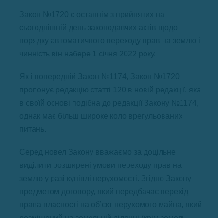
Закон №1720 є останнім з прийнятих на
сьогоднішній день законодавчих актів щодо
порядку автоматичного переходу прав на землю і
чинність він набере 1 січня 2022 року.
Як і попередній Закон №1174, Закон №1720
пропонує редакцію статті 120 в новій редакції, яка
в своїй основі подібна до редакції Закону №1174,
однак має більш широке коло врегульованих
питань.
Серед новел Закону вважаємо за доцільне
виділити розширені умови переходу прав на
землю у разі купівлі нерухомості. Згідно Закону
предметом договору, який передбачає перехід
права власності на об’єкт нерухомого майна, який
розміщений на земельній ділянці (крім земель