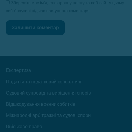
Збережіть моє ім’я, електронну пошту та веб-сайт у цьому
веб-браузері під час наступного коментаря.
Залишити коментар
Експертиза
Податки та податковий консалтинг
Судовий супровід та вирішення спорів
Відшкодування воєнних збитків
Міжнародні арбітражні та судові спори
Військове право