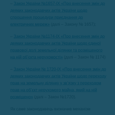
–
Закон України №1657-IX «Про внесення змін до
деяких законодавчих актів України щодо
спрощення процедури приєднання до
електричних мереж»
(далі – Закону № 1657);
–
Закон України №1174-IX «Про внесення змін до
деяких законодавчих актів України щодо єдиної
правової долі земельної ділянки та розміщеного
на ній об’єкта нерухомості»
(далі – Закон № 1174)
–
Закон України № 1720-IX «Про внесення змін до
деяких законодавчих актів України щодо переходу
прав на земельну ділянку у зв’язку з переходом
прав на об’єкт нерухомого майна, який на ній
розміщено»
(далі – Закон №1720).
Як саме законодавець визначив механізм