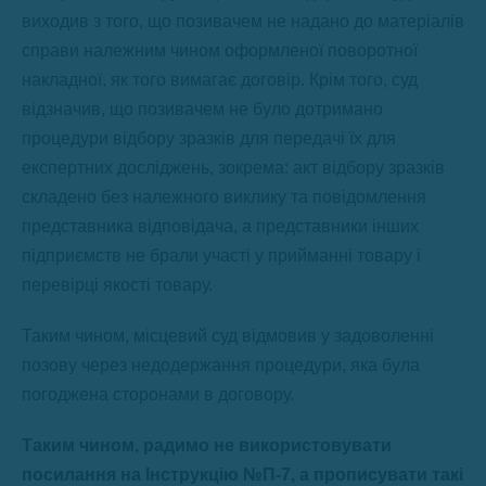
виходив з того, що позивачем не надано до матеріалів
справи належним чином оформленої поворотної
накладної, як того вимагає договір. Крім того, суд
відзначив, що позивачем не було дотримано
процедури відбору зразків для передачі їх для
експертних досліджень, зокрема: акт відбору зразків
складено без належного виклику та повідомлення
представника відповідача, а представники інших
підприємств не брали участі у прийманні товару і
перевірці якості товару.
Таким чином, місцевий суд відмовив у задоволенні
позову через недодержання процедури, яка була
погоджена сторонами в договору.
Таким чином, радимо не використовувати
посилання на Інструкцію №П-7, а прописувати такі