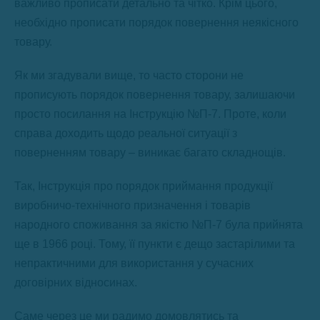
важливо прописати детально та чітко. Крім цього,
необхідно прописати порядок повернення неякісного
товару.
Як ми згадували вище, то часто сторони не
прописують порядок повернення товару, залишаючи
просто посилання на Інструкцію №П-7. Проте, коли
справа доходить щодо реальної ситуації з
поверненням товару – виникає багато складнощів.
Так, Інструкція про порядок приймання продукції
виробничо-технічного призначення і товарів
народного споживання за якістю №П-7 була прийнята
ще в 1966 році. Тому, її пункти є дещо застарілими та
непрактичними для використання у сучасних
договірних відносинах.
Саме через це ми радимо домовлятись та