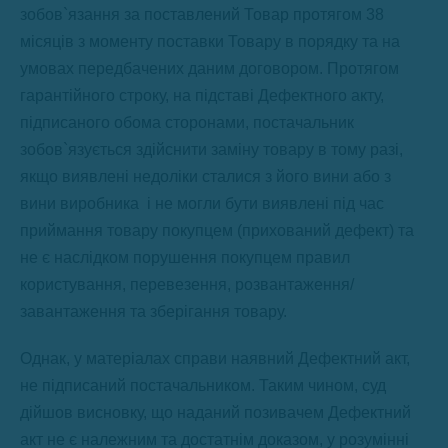
зобов`язання за поставлений Товар протягом 38
місяців з моменту поставки Товару в порядку та на
умовах передбачених даним договором. Протягом
гарантійного строку, на підставі Дефектного акту,
підписаного обома сторонами, постачальник
зобов`язується здійснити заміну товару в тому разі,
якщо виявлені недоліки сталися з його вини або з
вини виробника і не могли бути виявлені під час
приймання товару покупцем (прихований дефект) та
не є наслідком порушення покупцем правил
користування, перевезення, розвантаження/
завантаження та зберігання товару.
Однак, у матеріалах справи наявний Дефектний акт,
не підписаний постачальником. Таким чином, суд
дійшов висновку, що наданий позивачем Дефектний
акт не є належним та достатнім доказом, у розумінні