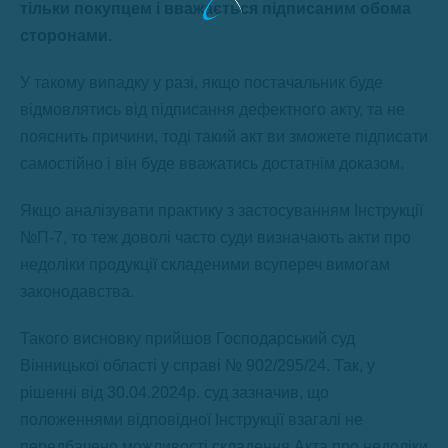
тільки покупцем і вважається підписаним обома
сторонами.
У такому випадку у разі, якщо постачальник буде
відмовлятись від підписання дефектного акту, та не
пояснить причини, тоді такий акт ви зможете підписати
самостійно і він буде вважатись достатнім доказом.
Якщо аналізувати практику з застосуванням Інструкції
№П-7, то теж доволі часто суди визначають акти про
недоліки продукції складеними всупереч вимогам
законодавства.
Такого висновку прийшов Господарський суд
Вінницької області у справі № 902/295/24. Так, у
рішенні від 30.04.2024р. суд зазначив, що
положеннями відповідної Інструкції взагалі не
передбачено можливості складення Акта про недоліки