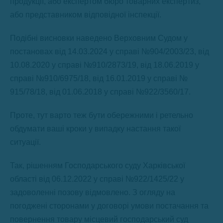
продукції, або експертом бюро товарних експертиз,
або представником відповідної інспекції.
Подібні висновки наведено Верховним Судом у
постановах від 14.03.2024 у справі №904/2003/23, від
10.08.2020 у справі №910/2873/19, від 18.06.2019 у
справі №910/6975/18, від 16.01.2019 у справі №
915/78/18, від 01.06.2018 у справі №922/3560/17.
Проте, тут варто теж бути обережними і ретельно
обдумати ваші кроки у випадку настання такої
ситуації.
Так, рішенням Господарського суду Харківської
області від 06.12.2022 у справі №922/1425/22 у
задоволенні позову відмовлено. З огляду на
погоджені сторонами у договорі умови постачання та
повернення товару місцевий господарський суд