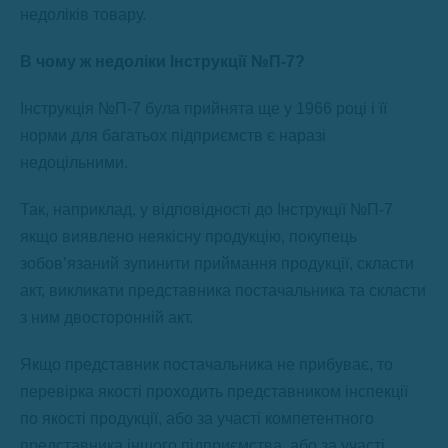
недоліків товару.
В чому ж недоліки Інструкції №П-7?
Інструкція №П-7 була прийнята ще у 1966 році і її
норми для багатьох підприємств є наразі
недоцільними.
Так, наприклад, у відповідності до Інструкції №П-7
якщо виявлено неякісну продукцію, покупець
зобов’язаний зупинити приймання продукції, скласти
акт, викликати представника постачальника та скласти
з ним двосторонній акт.
Якщо представник постачальника не прибуває, то
перевірка якості проходить представником інспекції
по якості продукції, або за участі компетентного
представника іншого підприємства, або за участі