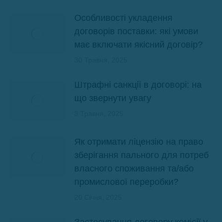
Особливості укладення
договорів поставки: які умови
має включати якісний договір?
30 Травня, 2025
Штрафні санкції в договорі: на
що звернути увагу
3 Травня, 2025
Як отримати ліцензію на право
зберігання пального для потреб
власного споживання та/або
промислової переробки?
20 Січня, 2025
Застосування договору комісії у