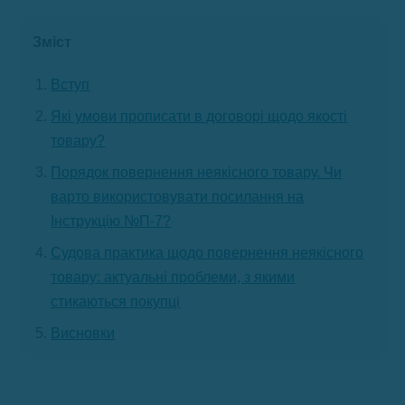
Зміст
Вступ
Які умови прописати в договорі щодо якості
товару?
Порядок повернення неякісного товару. Чи
варто використовувати посилання на
Інструкцію №П-7?
Судова практика щодо повернення неякісного
товару: актуальні проблеми, з якими
стикаються покупці
Висновки