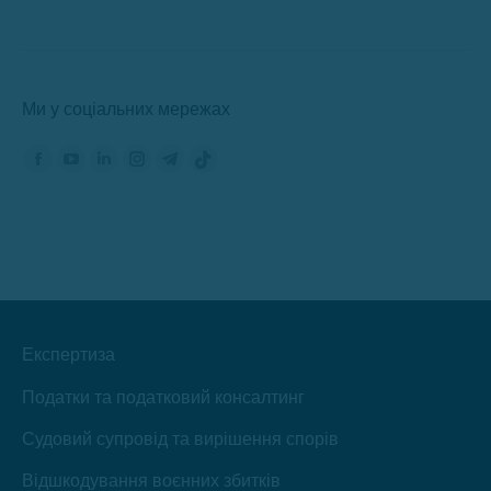
Ми у соціальних мережах
Знайдіть нас на:
Сторінка
Сторінка
Сторінка
Сторінка
Сторінка
Сторінка
Фейсбук
YouTube
ЛінкедІн
Інстаграм
Телеграм
TikTok
відкриється
відкриється
відкриється
відкриється
відкриється
відкриється
в
в
в
в
в
в
новому
новому
новому
новому
новому
новому
вікні
вікні
вікні
вікні
вікні
вікні
Експертиза
Податки та податковий консалтинг
Судовий супровід та вирішення спорів
Відшкодування воєнних збитків