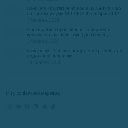
Кейс-рев’ю: Стягнення воєнних збитків з рф
на загальну суму 148 743 400 доларів США
3 Червня, 2026
Нові правила бронювання та перегляд
критичності: ключові зміни для бізнесу
3 Червня, 2026
Кейс рев’ю: Успішне оскарження результатів
податкової перевірки
29 Травня, 2026
Ми у соціальних мережах
Знайдіть нас на:
Сторінка
Сторінка
Сторінка
Сторінка
Сторінка
Сторінка
Фейсбук
YouTube
ЛінкедІн
Інстаграм
Телеграм
TikTok
відкриється
відкриється
відкриється
відкриється
відкриється
відкриється