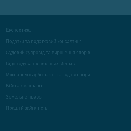
в
в
в
в
в
в
новому
новому
новому
новому
новому
новому
вікні
вікні
вікні
вікні
вікні
вікні
Експертиза
Податки та податковий консалтинг
Судовий супровід та вирішення спорів
Відшкодування воєнних збитків
Міжнародні арбітражні та судові спори
Військове право
Земельне право
Праця й зайнятість