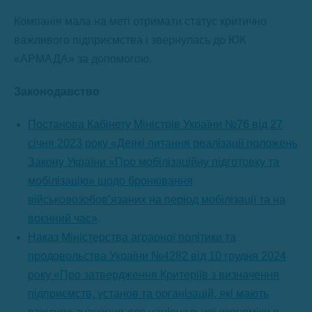
Компанія мала на меті отримати статус критично
важливого підприємства і звернулась до ЮК
«АРМАДА» за допомогою.
Законодавство
Постанова Кабінету Міністрів України №76 від 27
січня 2023 року «Деякі питання реалізації положень
Закону України «Про мобілізаційну підготовку та
мобілізацію» щодо бронювання
військовозобов’язаних на період мобілізації та на
воєнний час»
.
Наказ Міністерства аграрної політики та
продовольства України №4282 від 10 грудня 2024
року «Про затвердження Критеріїв з визначення
підприємств, установ та організацій, які мають