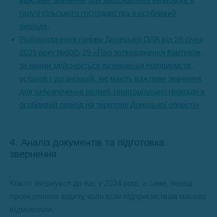
важливе значення для національної економіки в
галузі сільського господарства в особливий
період»
.
Розпорядження голови Донецької ОДА від 28 січня
2025 року №60/5-25 «Про затвердження Критеріїв,
за якими здійснюється визначення підприємств,
установ і організацій, які мають важливе значення
для забезпечення потреб територіальної громади в
особливий період на території Донецької області»
.
4. Аналіз документів та підготовка
звернення
Клієнт звернувся до нас у 2024 році, а саме, перед
проведенням аудиту, коли всім підприємствам масово
відмовляли.