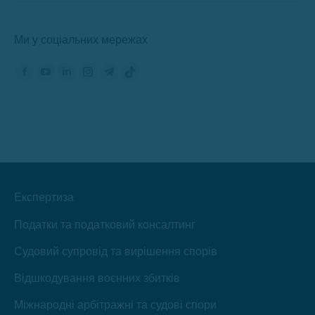
Ми у соціальних мережах
Знайдіть нас на:
Сторінка
Сторінка
Сторінка
Сторінка
Сторінка
Сторінка
Фейсбук
YouTube
ЛінкедІн
Інстаграм
Телеграм
TikTok
відкриється
відкриється
відкриється
відкриється
відкриється
відкриється
в
в
в
в
в
в
новому
новому
новому
новому
новому
новому
вікні
вікні
вікні
вікні
вікні
вікні
Експертиза
Податки та податковий консалтинг
Судовий супровід та вирішення спорів
Відшкодування воєнних збитків
Міжнародні арбітражні та судові спори