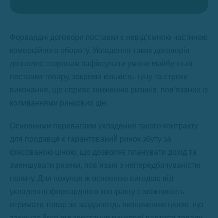
Форвардні договори поставки є невід’ємною частиною
комерційного обороту. Укладення таких договорів
дозволяє сторонам зафіксувати умови майбутньої
поставки товару, зокрема кількість, ціну та строки
виконання, що сприяє зниженню ризиків, пов’язаних із
коливаннями ринкових цін.
Основними перевагами укладення такого контракту
для продавця є гарантований ринок збуту за
фіксованою ціною, що дозволяє планувати дохід та
зменшувати ризики, пов’язані з непередбачуваністю
попиту. Для покупця ж основною вигодою від
укладення форвардного контракту є можливість
отримати товар за заздалегідь визначеною ціною, що
захищає його від зростання ринкової вартості товару