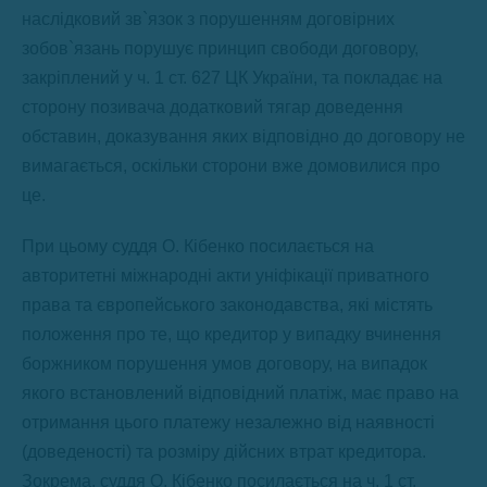
наслідковий зв`язок з порушенням договірних
зобов`язань порушує принцип свободи договору,
закріплений у ч. 1 ст. 627 ЦК України, та покладає на
сторону позивача додатковий тягар доведення
обставин, доказування яких відповідно до договору не
вимагається, оскільки сторони вже домовилися про
це.
При цьому суддя О. Кібенко посилається на
авторитетні міжнародні акти уніфікації приватного
права та європейського законодавства, які містять
положення про те, що кредитор у випадку вчинення
боржником порушення умов договору, на випадок
якого встановлений відповідний платіж, має право на
отримання цього платежу незалежно від наявності
(доведеності) та розміру дійсних втрат кредитора.
Зокрема, суддя О. Кібенко посилається на ч. 1 ст.