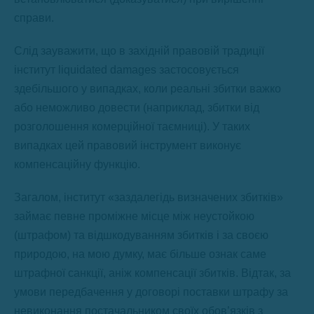
справи.
Слід зауважити, що в західній правовій традиції
інститут liquidated damages застосовується
здебільшого у випадках, коли реальні збитки важко
або неможливо довести (наприклад, збитки від
розголошення комерційної таємниці). У таких
випадках цей правовий інструмент виконує
компенсаційну функцію.
Загалом, інститут «заздалегідь визначених збитків»
займає певне проміжне місце між неустойкою
(штрафом) та відшкодуванням збитків і за своєю
природою, на мою думку, має більше ознак саме
штрафної санкції, аніж компенсації збитків. Відтак, за
умови передбачення у договорі поставки штрафу за
невиконання постачальником своїх обов’язків з