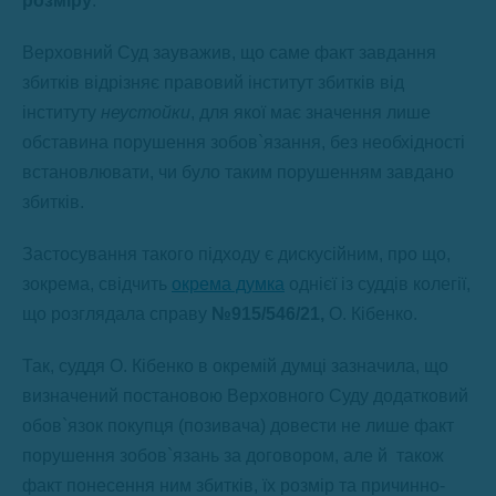
розміру
.
Верховний Суд зауважив, що саме факт завдання
збитків відрізняє правовий інститут збитків від
інституту
неустойки
, для якої має значення лише
обставина порушення зобов`язання, без необхідності
встановлювати, чи було таким порушенням завдано
збитків.
Застосування такого підходу є дискусійним, про що,
зокрема, свідчить
окрема думка
однієї із суддів колегії,
що розглядала справу
№915/546/21,
О. Кібенко.
Так, суддя О. Кібенко в окремій думці зазначила, що
визначений постановою Верховного Суду додатковий
обов`язок покупця (позивача) довести не лише факт
порушення зобов`язань за договором, але й також
факт понесення ним збитків, їх розмір та причинно-