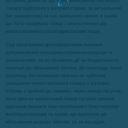
потрібно довести, що заміщення непоставленого
товару відбулося у розумні строки, за актуальною
(не завищеною) на час заміщення ціною, а також
що було придбано товар з аналогічними до
непоставленого характеристиками тощо.
Суд обов’язково досліджуватиме питання
добросовісної поведінки позивача-покупця та
визначатиме, чи не призвели дії чи бездіяльність
покупця до збільшення збитків. До прикладу, якщо
покупець без поважних причин не здійснив
заміщення непоставленого товару у розумні
строки, а зробив це, скажімо, через понад пів року,
коли ціна на аналогічний товар суттєво зросла,
суд може визнати таке зволікання з боку покупця
необґрунтованим та таким, що призвело до
збільшення розміру збитків, та, як наслідок,