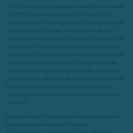
7.4.13 Принципів міжнародних комерційних договорів
УНІДРУА (яка міститься розділі 4 «Збитки» гл. 7
«Невиконання»), відповідно до якої якщо договором
обумовлено, що сторона, яка не виконує договір,
сплачує визначену суму постраждалій стороні за таке
невиконання, то постраждала сторона має право на
таку виплату безвідносно до фактичної шкоди. Однак
частиною другою вказаної статті передбачено, що,
незважаючи на будь-яку угоду про інше, визначена
сума може бути зменшена до розумного розміру, коли
має місце істотне завищення
по відношенню до
шкоди
, що виникла внаслідок невиконання та інших
обставин.
Виходячи з цього, вбачається логічним, що дійсний
розмір шкоди (збитків) все ж таки має
встановлюватися (доказуватися) при вирішенні