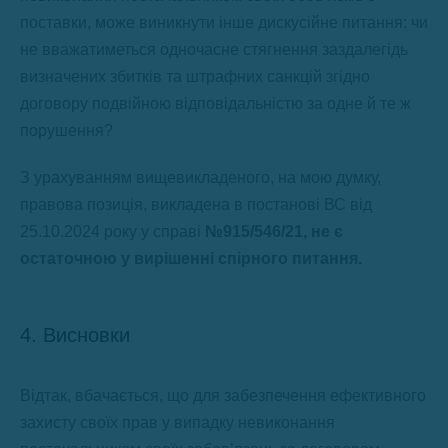
поставки, може виникнути інше дискусійне питання: чи
не вважатиметься одночасне стягнення заздалегідь
визначених збитків та штрафних санкцій згідно
договору подвійною відповідальністю за одне й те ж
порушення?
З урахуванням вищевикладеного, на мою думку,
правова позиція, викладена в постанові ВС від
25.10.2024 року у справі
№915/546/21, не є
остаточною у вирішенні спірного питання.
4. Висновки
Відтак, вбачається, що для забезпечення ефективного
захисту своїх прав у випадку невиконання