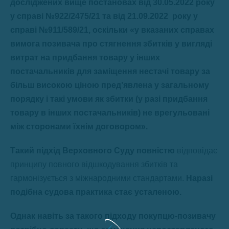
досліджених вище постановах від 30.05.2022 року
у справі №922/2475/21 та від 21.09.2022 року у
справі №911/589/21, оскільки «у вказаних справах
вимога позивача про стягнення збитків у вигляді
витрат на придбання товару у інших
постачальників для заміщення нестачі товару за
більш високою ціною пред’явлена у загальному
порядку і такі умови як збитки (у разі придбання
товару в інших постачальників) не врегульовані
між сторонами їхнім договором».
Такий підхід Верховного Суду повністю
відповідає
принципу повного відшкодування збитків та
гармонізується з міжнародними стандартами.
Наразі
подібна судова практика стає усталеною.
Однак навіть за такого підходу покупцю-позивачу