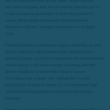
постачальником своїх зобов’язань за договором
поставки покупець має вжити певних заходів ще на
стадії укладення договору та чітко передбачити у
ньому умови щодо механізму відшкодування
можливих збитків, порядку визначення їх розміру
тощо.
Проаналізувавши актуальну судову практику, на мою
думку, найбільш ефективним буде передбачити у
договорі умову, що в разі порушення постачальником
зобов’язання з поставки товару покупець матиме
право придбати аналогічний товар в іншого
постачальника, а якщо таке заміщення товару
відбудеться за вищою ціною, то постачальник буде
зобов’язаний відшкодувати покупцю відповідну
різницю.
В першу чергу, такий підхід вбачається мені найбільш