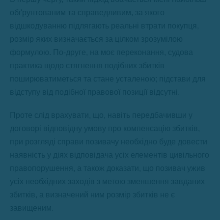
обґрунтованим та справедливим, за якого
відшкодуванню підлягають реальні втрати покупця,
розмір яких визначається за цілком зрозумілою
формулою. По-друге, на моє переконання, судова
практика щодо стягнення подібних збитків
поширюватиметься та стане усталеною; підстави для
відступу від подібної правової позиції відсутні.
Проте слід врахувати, що, навіть передбачивши у
договорі відповідну умову про компенсацію збитків,
при розгляді справи позивачу необхідно буде довести
наявність у діях відповідача усіх елементів цивільного
правопорушення, а також доказати, що позивач ужив
усіх необхідних заходів з метою зменшення завданих
збитків, а визначений ним розмір збитків не є
завищеним.