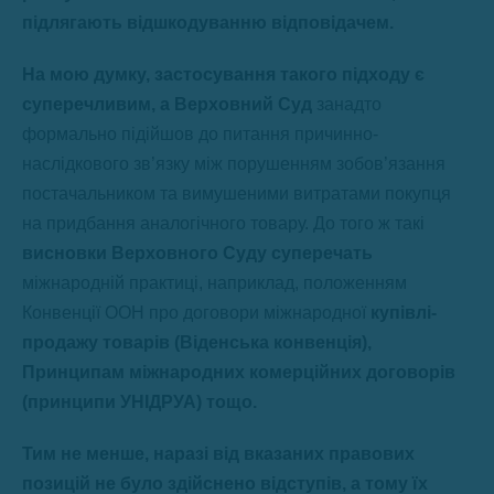
підлягають відшкодуванню відповідачем.
На мою думку, застосування такого підходу є
суперечливим, а Верховний Суд
занадто
формально підійшов до питання причинно-
наслідкового зв’язку між порушенням зобов’язання
постачальником та вимушеними витратами покупця
на придбання аналогічного товару. До того ж такі
висновки Верховного Суду суперечать
міжнародній практиці, наприклад, положенням
Конвенції ООН про договори міжнародної
купівлі-
продажу товарів (Віденськ
а
конвенці
я
)
,
Принципам міжнародних комерційних договорів
(принципи УНІДРУА) тощо.
Тим не менше, наразі від вказаних правових
позицій не було здійснено відступів, а тому їх