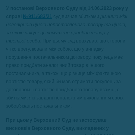
У
постанові Верховного Суду від 14.06.2023 року у
справі
№911/683/21
суд визнав збитками
різницю між
договірною ціною непоставленого товару та ціною,
за якою покупець вимушено придбав товар у
третьої особи
. При цьому суд врахував, що сторони
чітко врегулювали між собою, що у випадку
порушення постачальником договору, покупець має
право придбати аналогічний товар в іншого
постачальника, а також, що різниця між фактичною
вартістю товару, який би мав отримати покупець за
договором, і вартістю придбаного товару взамін, є
збитками, які завдані неналежним виконанням своїх
зобов’язань постачальником.
При цьому Верховний Суд не застосував
висновків Верховного Суду, викладених у