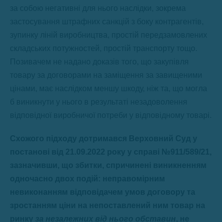
за собою негативні для нього наслідки, зокрема
застосування штрафних санкцій з боку контрагентів,
зупинку ліній виробництва, простій передзамовлених
складських потужностей, простій транспорту тощо.
Позивачем не надано доказів того, що закупівля
товару за договорами на заміщення за завищеними
цінами, має наслідком меншу шкоду, ніж та, що могла
б виникнути у нього в результаті незадоволення
відповідної виробничої потреби у відповідному товарі.
Схожого підходу дотримався Верховний Суд у
постанові від 21.09.2022 року у справі №911/589/21,
зазначивши, що збитки, спричинені виникненням
одночасно двох подій: неправомірним
невиконанням відповідачем умов договору та
зростанням ціни на непоставлений ним товар на
ринку
за незалежних від нього обставин
, не