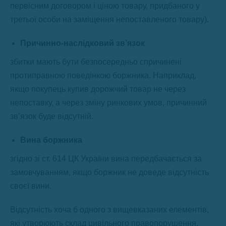
первісним договором і ціною товару, придбаного у
третьої особи на заміщення непоставленого товару).
Причинно-наслідковий зв’язок
збитки мають бути безпосередньо спричинені
протиправною поведінкою боржника. Наприклад,
якщо покупець купив дорожчий товар не через
непоставку, а через зміну ринкових умов, причинний
зв’язок буде відсутній.
Вина боржника
згідно зі ст. 614 ЦК України вина передбачається за
замовчуванням, якщо боржник не доведе відсутність
своєї вини.
Відсутність хоча б одного з вищевказаних елементів,
які утворюють склад цивільного правопорушення,