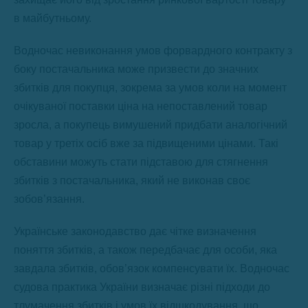
в майбутньому.
Водночас невиконання умов форвардного контракту з
боку постачальника може призвести до значних
збитків для покупця, зокрема за умов коли на момент
очікуваної поставки ціна на непоставлений товар
зросла, а покупець вимушений придбати аналогічний
товар у третіх осіб вже за підвищеними цінами. Такі
обставини можуть стати підставою для стягнення
збитків з постачальника, який не виконав своє
зобов’язання.
Українське законодавство дає чітке визначення
поняття збитків, а також передбачає для особи, яка
завдала збитків, обов’язок компенсувати їх. Водночас
судова практика України визначає різні підходи до
тлумачення збитків і умов їх відшкодування, що