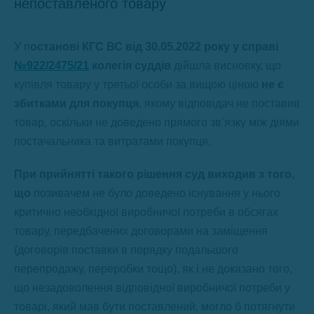
непоставленого товару
У п
останові КГС ВС від 30.05.2022 року у справі
№922/2475/21
колегія суддів
дійшла висновку, що
купівля товару у третьої особи за вищою ціною
не є
збитками для покупця
, якому відповідач не поставив
товар, оскільки не доведено прямого зв’язку між діями
постачальника та витратами покупця.
При прийнятті такого рішення суд виходив з того,
що
позивачем не було доведено існування у нього
критично необхідної виробничої потреби в обсягах
товару, передбачених договорами на заміщення
(договорів поставки в порядку подальшого
перепродажу, переробки тощо), як і не доказано того,
що незадоволення відповідної виробничої потреби у
товарі, який мав бути поставлений, могло б потягнути