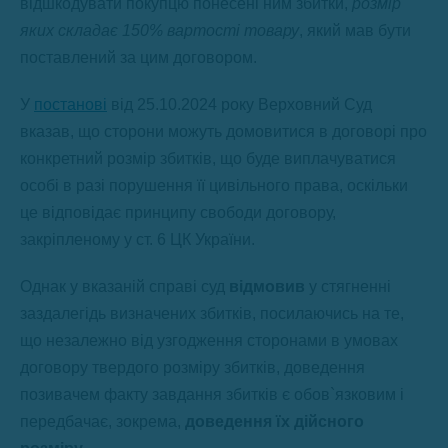
відшкодувати покупцю понесені ним збитки,
розмір
яких складає 150% вартості товару
, який мав бути
поставлений за цим договором.
У
постанові
від 25.10.2024 року Верховний Суд
вказав, що сторони можуть домовитися в договорі про
конкретний розмір збитків, що буде виплачуватися
особі в разі порушення її цивільного права, оскільки
це відповідає принципу свободи договору,
закріпленому у ст. 6 ЦК України.
Однак у вказаній справі суд
відмовив
у стягненні
заздалегідь визначених збитків, посилаючись на те,
що незалежно від узгодження сторонами в умовах
договору твердого розміру збитків, доведення
позивачем факту завдання збитків є обов`язковим і
передбачає, зокрема,
доведення їх дійсного