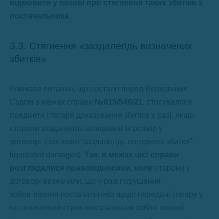
відмовити у позові про стягнення таких збитків з
постачальника.
3.3. Стягнення «заздалегідь визначених
збитків»
Ключове питання, що постало перед Верховним
Судом в межах справи
№915/546/21
, стосувалося
предмета і тягаря доказування збитків у разі, якщо
сторони заздалегідь визначили їх розмір у
договорі (так звані “заздалегідь погоджені збитки” –
liquidated damages).
Так, в межах цієї справи
розглядалися правовідносини, коли
сторони у
договорі визначили, що у разі порушення
зобов`язання постачальника щодо передачі товару у
встановлений строк постачальник зобов`язаний