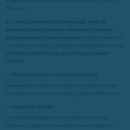
в повному обсязі особою, яка її завдала (ст. 1166 ЦК
України).
Для
покладення на постачальника, який не
виконав умови договору поставки, обов’язку з
відшкодування збитків покупцю
потрібна наявність
усіх елементів складу цивільного правопорушення, які
необхідно довести під час розгляду судової
справи:
Протиправність поведінки боржника
боржник має порушити свої договірні зобов’язання
(наприклад, не поставити товар у визначений строк).
Наявність збитків
потрібно підтвердити реальні фінансові втрати
(наприклад, довести різницю між ціною товару за