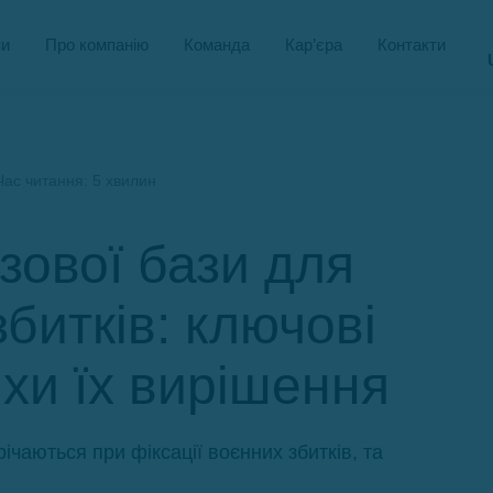
и
Про компанію
Команда
Кар’єра
Контакти
ас читання: 5 хвилин
ової бази для
збитків: ключові
хи їх вирішення
чаються при фіксації воєнних збитків, та