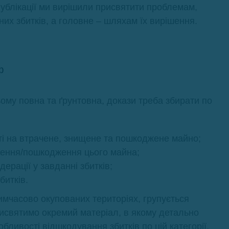
 публікації ми вирішили присвятити проблемам,
их збитків, а головне – шляхам їх вирішення.
ф
ому повна та ґрунтовна, докази треба збирати по
і на втрачене, знищене та пошкоджене майно;
щення/пошкодження цього майна;
ерації у завданні збитків;
битків.
имчасово окупованих територіях, групується
присвятимо окремий матеріал, в якому детально
бливості відшкодування збитків по цій категорії.