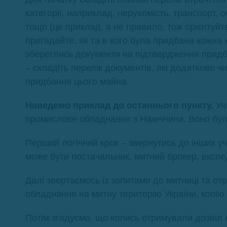
категорії, наприклад, нерухомість, транспорт, 
тощо (це приклад, а не правило, тож орієнтуйте
пригадайте, як та в кого була придбана кожна 
збереглись документи на підтвердження придб
– складіть перелік документів, які додатково 
придбання цього майна.
Наведемо приклад до останнього пункту.
Уя
промислове обладнання з Німеччини. Воно бул
Перший логічний крок – звернутись до інших уч
може бути постачальник, митний брокер, експе
Далі звертаємось із запитами до митниці та о
обладнання на митну територію України, копію
Потім згадуємо, що колись отримували дозвіл 