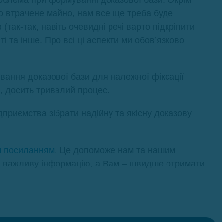
о втрачене майно, нам все ще треба буде
(так-так, навіть очевидні речі варто підкріпити
і та інше. Про всі ці аспекти ми обов’язково
вання доказової бази для належної фіксації
ли, досить тривалий процес.
ідприємства зібрати надійну та якісну доказову
м посиланням
. Це допоможе нам та нашим
и важливу інформацію, а Вам – швидше отримати