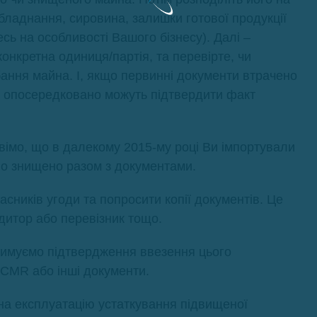
обладнання, сировина, залишки готової продукції
сь на особливості Вашого бізнесу). Далі –
конкретна одиниця/партія, та перевірте, чи
ання майна. І, якщо первинні документи втрачено
чи опосередковано можуть підтвердити факт
вімо, що в далекому 2015-му році Ви імпортували
о знищено разом з документами.
асників угоди та попросити копії документів. Це
дитор або перевізник тощо.
тримуємо підтвердження ввезення цього
 CMR або інші документи.
на експлуатацію устаткування підвищеної