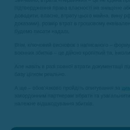
підтвердження права власності на знищене аб
доводити, власне, втрату цього майна, вину рф 
доказами), розмір втрат в грошовому еквівалент
будемо писати надалі.
Втім, ключовий висновок з написаного – форму
воєнних збитків – це дійсно кропіткий та, інко
Але навіть в разі повної втрати документації п
базу цілком реально.
А ще – обов’язково пройдіть опитування за
ци
закордонним партнерам зібрати та узагальнит
належне відшкодування збитків.