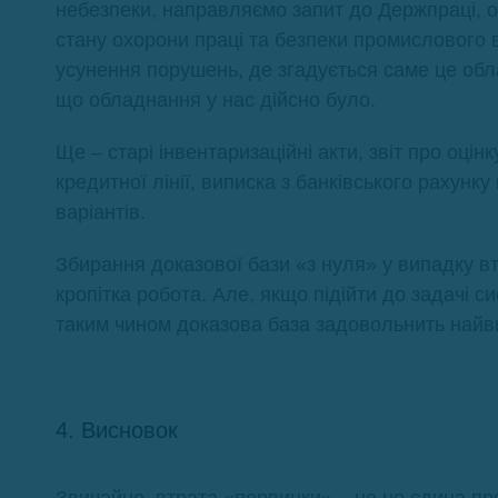
небезпеки, направляємо запит до Держпраці, о
стану охорони праці та безпеки промислового 
усунення порушень, де згадується саме це обл
що обладнання у нас дійсно було.
Ще – старі інвентаризаційні акти, звіт про оці
кредитної лінії, виписка з банківського рахунк
варіантів.
Збирання доказової бази «з нуля» у випадку вт
кропітка робота. Але, якщо підійти до задачі с
таким чином доказова база задовольнить найв
4. Висновок
Звичайно, втрата «первинки» – це не єдина пр