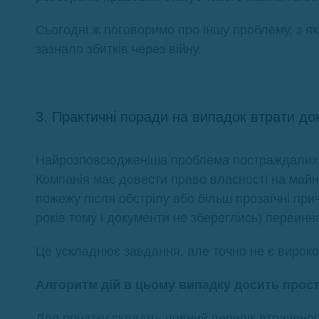
Сьогодні ж поговоримо про іншу проблему, з я
зазнало збитків через війну.
3. Практичні поради на випадок втрати до
Найрозповсюдженіша проблема постраждалих пі
Компанія має довести право власності на майно
пожежу після обстрілу або більш прозаїчні пр
років тому і документи не збереглись) первинн
Це ускладнює завдання, але точно не є вироко
Алгоритм дій в цьому випадку досить прост
Для початку складіть повний перелік втраченог