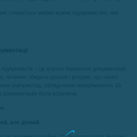
кою стикається майже кожне підприємство, яке
кументації
дприємств – це втрата первинної документації.
, починає збирати докази і розуміє, що через
ичини (наприклад, обладнання придбавалось 10
а документація була втрачена.
м.
ий, але дієвий.
о чи знищеного майна. Потім розподіліть його на