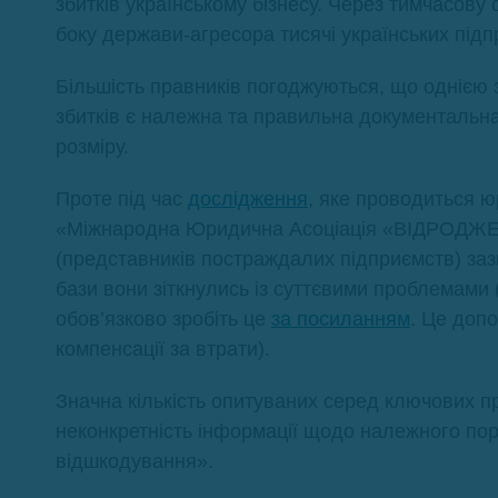
збитків українському бізнесу. Через тимчасову 
боку держави-агресора тисячі українських підп
Більшість правників погоджуються, що однією
збитків є належна та правильна документальна 
розміру.
Проте під час
дослідження
, яке проводиться 
«Міжнародна Юридична Асоціація «ВІДРОДЖЕН
(представників постраждалих підприємств) заз
бази вони зіткнулись із суттєвими проблемами
обов’язково зробіть це
за посиланням
. Це доп
компенсації за втрати).
Значна кількість опитуваних серед ключових п
неконкретність інформації щодо належного поря
відшкодування».