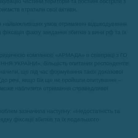
окупацію частини територій та постійні обстріли з
риємств втратили свої активи.
 з найважливіших умов отримання відшкодування
фіксація факту завдання збитків з вини рф та їх
юридичною компанією «АРМАДА» в співпраці з ГО
НЯ УКРАЇНИ», більшість опитаних респондентів
начили, що під час формування такої доказової
 (до речі, якщо Ви ще не пройшли опитування –
оможе наблизити отримання справедливої
роблем зазначила наступну: «Недостатність та
дку фіксації збитків та їх подальшого