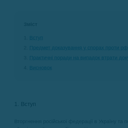
Зміст
Вступ
Предмет доказування у спорах проти рф
Практичні поради на випадок втрати док
Висновок
1. Вступ
Вторгнення російської федерації в Україну та 