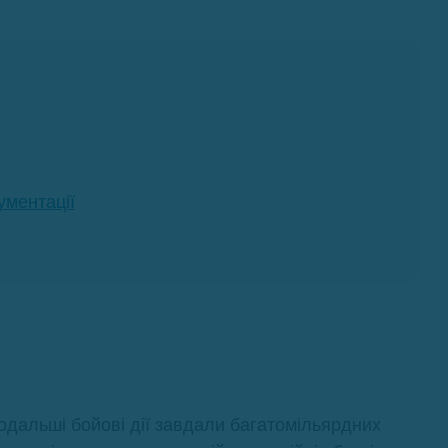
ументації
подальші бойові дії завдали багатомільярдних