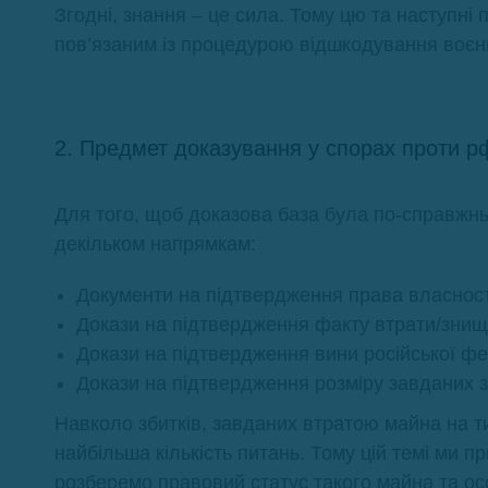
Згодні, знання – це сила. Тому цю та наступні
пов’язаним із процедурою відшкодування воєнн
2. Предмет доказування у спорах проти р
Для того, щоб доказова база була по-справжнь
декільком напрямкам:
Документи на підтвердження права власност
Докази на підтвердження факту втрати/зни
Докази на підтвердження вини російської фед
Докази на підтвердження розміру завданих з
Навколо збитків, завданих втратою майна на т
найбільша кількість питань. Тому цій темі ми 
розберемо правовий статус такого майна та осо