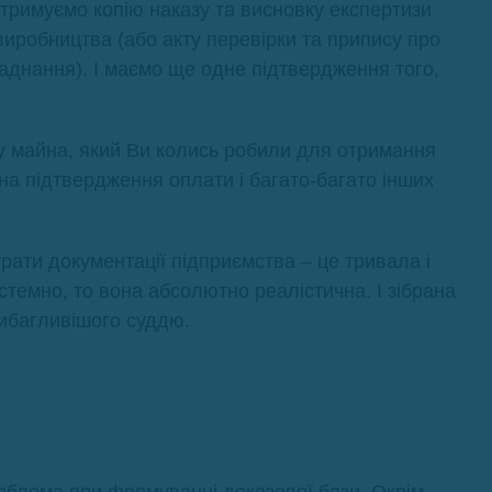
тримуємо копію наказу та висновку експертизи
виробництва (або акту перевірки та припису про
аднання). І маємо ще одне підтвердження того,
нку майна, який Ви колись робили для отримання
у на підтвердження оплати і багато-багато інших
рати документації підприємства – це тривала і
истемно, то вона абсолютно реалістична. І зібрана
ибагливішого суддю.
облема при формуванні доказової бази. Окрім