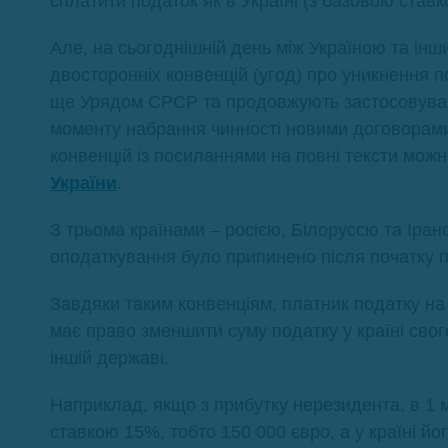
сплатити податок як в Україні (з базовою ставко
Але, на сьогоднішній день між Україною та ін
двосторонніх конвенцій (угод) про уникнення п
ще Урядом СРСР та продовжують застосовуват
моменту набрання чинності новими договорами 
конвенцій із посиланнями на повні тексти мож
України
.
З трьома країнами – росією, Білоруссю та Іран
оподаткування було припинено після початку п
Завдяки таким конвенціям, платник податку на
має право зменшити суму податку у країні свог
іншій державі.
Наприклад, якщо з прибутку нерезидента, в 1 м
ставкою 15%, тобто 150 000 євро, а у країні й