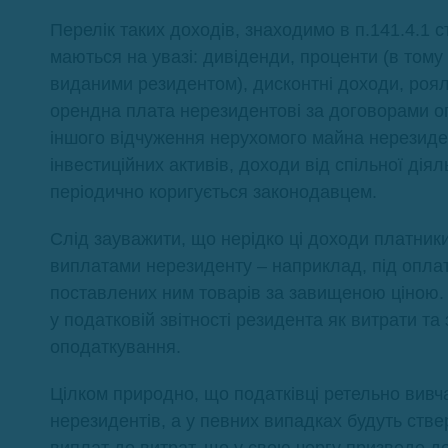
Перелік таких доходів, знаходимо в п.141.4.1 с
маються на увазі: дивіденди, проценти (в тому
виданими резидентом), дисконтні доходи, роялті
орендна плата нерезидентові за договорами оп
іншого відчуження нерухомого майна нерезиден
інвестиційних активів, доходи від спільної діял
періодично коригується законодавцем.
Слід зауважити, що нерідко ці доходи платник
виплатами нерезиденту – наприклад, під оплат
поставлених ним товарів за завищеною ціною. 
у податковій звітності резидента як витрати т
оподаткування.
Цілком природно, що податківці ретельно вивча
нерезидентів, а у певних випадках будуть ств