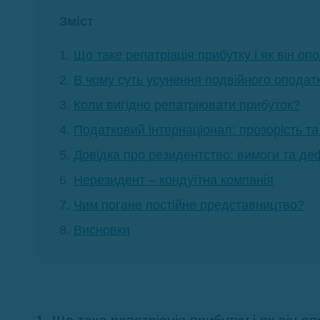
Зміст
Що таке репатріація прибутку і як він оп
В чому суть усунення подвійного оподат
Коли вигідно репатріювати прибуток?
Податковий інтернаціонал: прозорість 
Довідка про резидентство: вимоги та де
Нерезидент – кондуїтна компанія
Чим погане постійне представництво?
Висновки