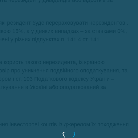
ата нерезиденту дивідендів або відсотків за
 які резидент буде перераховувати нерезидентові,
авкою 15%, а у деяких випадках – за ставками 0%,
ні у різних підпунктах п. 141.4 ст. 141
а користь такого нерезидента, із країною
вір про уникнення подвійного оподаткування, та
ром і ст. 103 Податкового кодексу України –
ткування в Україні або оподаткований за
ння інвесторові коштів із джерелом їх походження