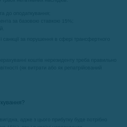
 трьох негативних наслідків:
та до оподаткування;
дента за базовою ставкою 15%;
й.
 і санкції за порушення в сфері трансфертного
ерахуванні коштів нерезиденту треба правильно
звітності (як витрати або як репатрійований
ткування?
евигідна, адже з цього прибутку буде потрібно