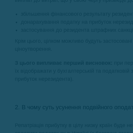
виплат до витрат, що у свою чергу призведе до
збільшення фінансового результату резиден
донарахування податку на прибуток нерези
застосування до резидента штрафних санкці
Крім цього, цілком можливо будуть застосовані
ціноутворення.
З цього випливає перший висновок:
при пер
їх відображати у бухгалтерській та податковій 
прибуток нерезидента).
2. В чому суть усунення подвійного опода
Репатріація прибутку в цілу низку країн буде н