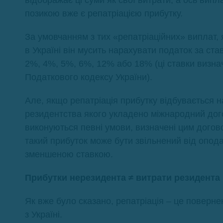
відображає ці суми як свої витрати, а ось випл
позикою вже є репатріацією прибутку.
За умовчанням з тих «репатріаційних» виплат,
в Україні він мусить нарахувати податок за ст
2%, 4%, 5%, 6%, 12% або 18% (ці ставки визначе
Податкового кодексу України).
Але, якщо репатріація прибутку відбувається н
резидентства якого укладено міжнародний дого
виконуються певні умови, визначені цим догово
такий прибуток може бути звільнений від опода
зменшеною ставкою.
Прибутки нерезидента ≠ витрати резидента
Як вже було сказано, репатріація – це поверне
з Україні.