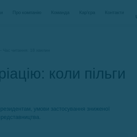
и
Про компанію
Команда
Кар’єра
Контакти
 Час читання: 18 хвилин
іацію: коли пільги
ерезидентам, умови застосування зниженої
 представництва.