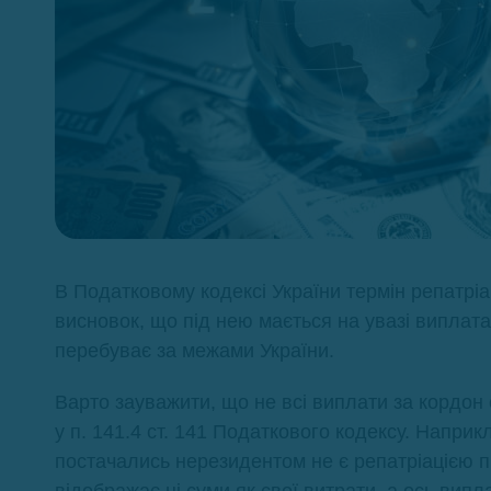
В Податковому кодексі України термін репатріа
висновок, що під нею мається на увазі виплат
перебуває за межами України.
Варто зауважити, що не всі виплати за кордон є
у п. 141.4 ст. 141 Податкового кодексу. Наприкл
постачались нерезидентом не є репатріацією п