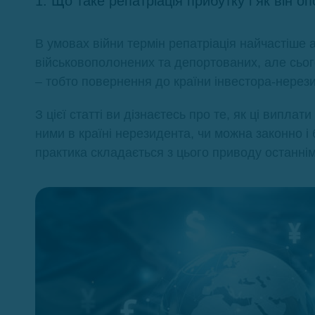
1. Що таке репатріація прибутку і як він о
В умовах війни термін репатріація найчастіше 
військовополонених та депортованих, але сього
– тобто повернення до країни інвестора-нерезид
З цієї статті ви дізнаєтесь про те, як ці виплат
ними в країні нерезидента, чи можна законно і
практика складається з цього приводу останні