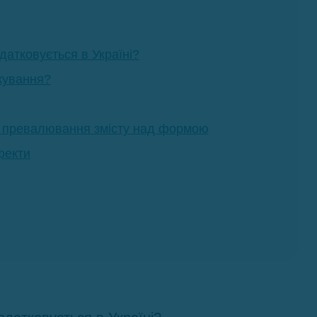
одатковується в Україні?
кування?
та превалювання змісту над формою
фекти