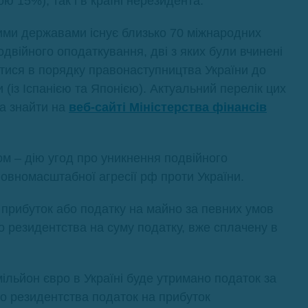
ю 15%), так і в країні нерезидента.
шими державами існує близько 70 міжнародних
одвійного оподаткування, дві з яких були вчинені
ися в порядку правонаступництва України до
(із Іспанією та Японією). Актуальний перелік цих
на знайти на
веб-сайті Міністерства фінансів
ом – дію угод про уникнення подвійного
овномасштабної агресії рф проти України.
 прибуток або податку на майно за певних умов
о резидентства на суму податку, вже сплачену в
ільйон євро в Україні буде утримано податок за
ого резидентства податок на прибуток