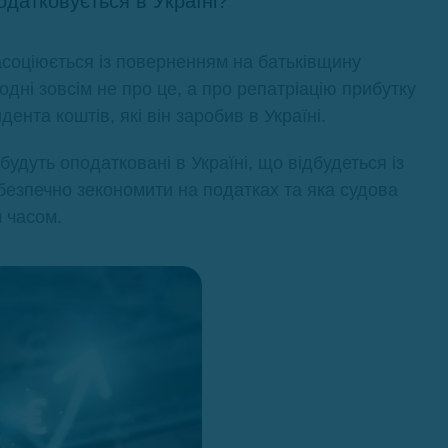
податковується в Україні?
асоціюється із поверненням на батьківщину
дні зовсім не про це, а про репатріацію прибутку
ента коштів, які він заробив в Україні.
и будуть оподатковані в Україні, що відбудеться із
 безпечно зекономити на податках та яка судова
м часом.