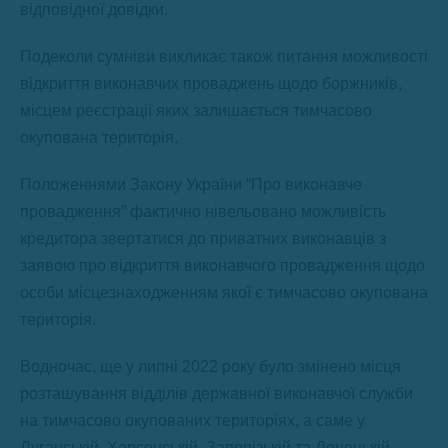
відповідної довідки.
Подеколи сумніви викликає також питання можливості
відкриття виконавчих проваджень щодо боржників,
місцем реєстрації яких залишається тимчасово
окупована територія.
Положеннями Закону України “Про виконавче
провадження” фактично нівельовано можливість
кредитора звертатися до приватних виконавців з
заявою про відкриття виконавчого провадження щодо
особи місцезнаходженням якої є тимчасово окупована
територія.
Водночас, ще у липні 2022 року було змінено місця
розташування відділів державної виконавчої служби
на тимчасово окупованих територіях, а саме у
Луганській, Херсонській, Запорізькій та Донецькій