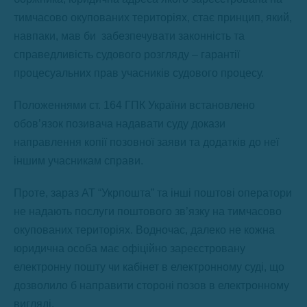
тимчасово окупованих територіях, стає принцип, який,
навпаки, мав би забезпечувати законність та
справедливість судового розгляду – гарантії
процесуальних прав учасників судового процесу.
Положеннями ст. 164 ГПК України встановлено
обов’язок позивача надавати суду докази
направлення копії позовної заяви та додатків до неї
іншим учасникам справи.
Проте, зараз АТ “Укрпошта” та інші поштові оператори
не надають послуги поштового зв’язку на тимчасово
окупованих територіях. Водночас, далеко не кожна
юридична особа має офіційно зареєстровану
електронну пошту чи кабінет в електронному суді, що
дозволило б направити стороні позов в електронному
вигляді.