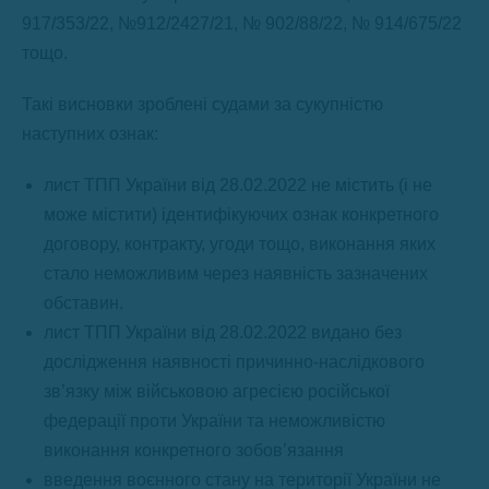
917/353/22, №912/2427/21, № 902/88/22, № 914/675/22
тощо.
Такі висновки зроблені судами за сукупністю
наступних ознак:
лист ТПП України від 28.02.2022 не містить (і не
може містити) ідентифікуючих ознак конкретного
договору, контракту, угоди тощо, виконання яких
стало неможливим через наявність зазначених
обставин.
лист ТПП України від 28.02.2022 видано без
дослідження наявності причинно-наслідкового
зв’язку між військовою агресією російської
федерації проти України та неможливістю
виконання конкретного зобов’язання
введення воєнного стану на території України не