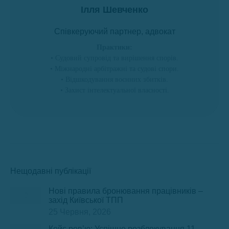
Ілля Шевченко
Співкеруючий партнер, адвокат
Практики:
• Судовий супровід та вирішення спорів.
• Міжнародні арбітражні та судові спори.
• Відшкодування воєнних збитків.
• Захист інтелектуальної власності.
Нещодавні публікації
Нові правила бронювання працівників –
захід Київської ТПП
25 Червня, 2026
Кейс рев’ю: Успішне розблокування 11