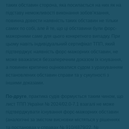
таких обставин сторона, яка посилається на них як на
підставу неможливості виконання зобов’язання,
повинна довести наявність таких обставин не тільки
самих по собі, але й те, що ці обставини були форс-
мажорними саме для цього конкретного випадку. При
цьому навіть індивідуальний сертифікат ТПП, який
підтверджує наявність форс-мажорних обставин, не
може вважатися беззаперечним доказом їх існування,
а повинен критично оцінюватися судом з урахуванням
встановлених обставин справи та у сукупності з
іншими доказами.
По-друге
, практика судів формується таким чином, що
лист ТПП України № 2024/02.0-7.1 взагалі не може
підтверджувати існування форс-мажорних обставин
(аналогічні за змістом висновки містяться у рішеннях
та постановах у справах № 910/4879/22, №