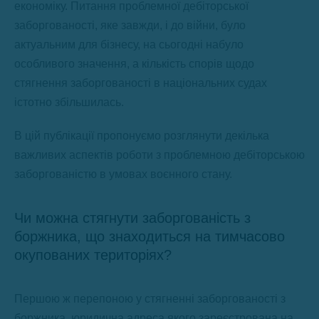
економіку. Питання проблемної дебіторської
заборгованості, яке завжди, і до війни, було
актуальним для бізнесу, на сьогодні набуло
особливого значення, а кількість спорів щодо
стягнення заборгованості в національних судах
істотно збільшилась.
В цій публікації пропонуємо розглянути декілька
важливих аспектів роботи з проблемною дебіторською
заборгованістю в умовах воєнного стану.
Чи можна стягнути заборгованість з
боржника, що знаходиться на тимчасово
окупованих територіях?
Першою ж перепоною у стягненні заборгованості з
боржника, юридична адреса якого зареєстрована на