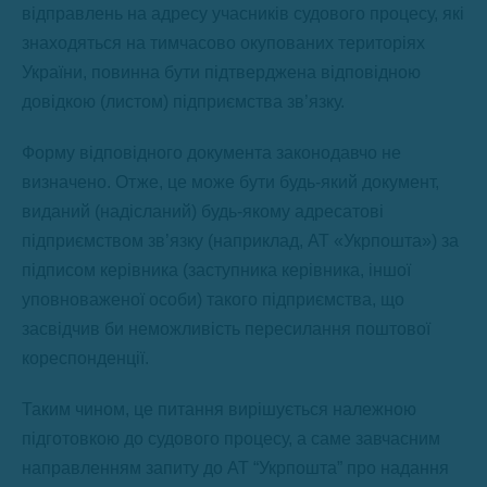
відправлень на адресу учасників судового процесу, які
знаходяться на тимчасово окупованих територіях
України, повинна бути підтверджена відповідною
довідкою (листом) підприємства зв’язку.
Форму відповідного документа законодавчо не
визначено. Отже, це може бути будь-який документ,
виданий (надісланий) будь-якому адресатові
підприємством зв’язку (наприклад, АТ «Укрпошта») за
підписом керівника (заступника керівника, іншої
уповноваженої особи) такого підприємства, що
засвідчив би неможливість пересилання поштової
кореспонденції.
Таким чином, це питання вирішується належною
підготовкою до судового процесу, а саме завчасним
направленням запиту до АТ “Укрпошта” про надання