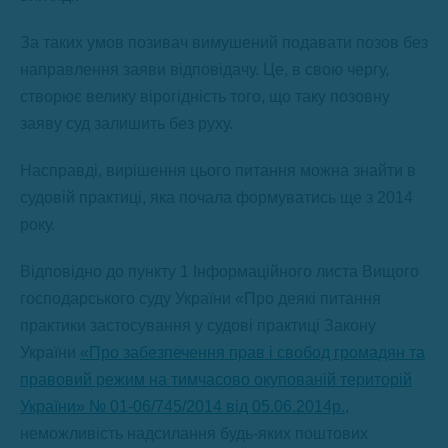
За таких умов позивач вимушений подавати позов без
направлення заяви відповідачу. Це, в свою чергу,
створює велику вірогідність того, що таку позовну
заяву суд залишить без руху.
Насправді, вирішення цього питання можна знайти в
судовій практиці, яка почала формуватись ще з 2014
року.
Відповідно до пункту 1 Інформаційного листа Вищого
господарського суду України «Про деякі питання
практики застосування у судові практиці Закону
України
«Про забезпечення прав і свобод громадян та
правовий режим на тимчасово окупованій територій
України» № 01‑06/745/2014 від 05.06.2014р.
,
неможливість надсилання будь-яких поштових