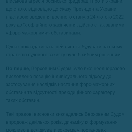
військова агресія російської федерації проти України,
що стало, відповідно до Указу Президента України,
підставою введення воєнного стану, з 24 лютого 2022
року до їх офіційного закінчення, дійсно є так званими
«форс-мажорними» обставинами.
Однак покладатись на цей лист та будувати на ньому
стратегію судового захисту було б хибним рішенням.
По-перше
, Верховним Судом було вже неодноразово
висловлено позицію індивідуального підходу до
застосування наслідків настання форс-мажорних
обставин та відсутності преюдиційного характеру
таких обставин.
Такі правові висновки викладались Верховним Судом
впродовж декількох років, динаміку їх формування
можливо відслідкувати зокрема у постановах