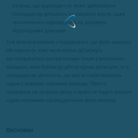
означає, що відповідач не може здійснювати
господарську діяльність та набувати кошти, адже
протилежного відповідачем не доведено
відповідними доказами.
Тож можна впевнено стверджувати, що форс-мажорні
обставини (в тому числі воєнні дії) можуть
застосовуватись контрагентами тільки у виключних
випадках, коли бойові дії дійсно прямо вплинули та їх
господарську діяльність, що має встановлюватись
судом у кожному окремому випадку. Просто
посилання на загальну кризу в країні не будуть визнані
судом належним підтвердженням форс-мажору.
Висновки