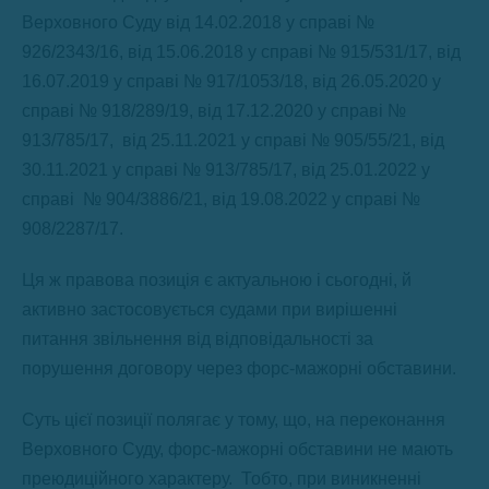
Верховного Суду від 14.02.2018 у справі №
926/2343/16, від 15.06.2018 у справі № 915/531/17, від
16.07.2019 у справі № 917/1053/18, від 26.05.2020 у
справі № 918/289/19, від 17.12.2020 у справі №
913/785/17, від 25.11.2021 у справі № 905/55/21, від
30.11.2021 у справі № 913/785/17, від 25.01.2022 у
справі № 904/3886/21, від 19.08.2022 у справі №
908/2287/17.
Ця ж правова позиція є актуальною і сьогодні, й
активно застосовується судами при вирішенні
питання звільнення від відповідальності за
порушення договору через форс-мажорні обставини.
Суть цієї позиції полягає у тому, що, на переконання
Верховного Суду, форс-мажорні обставини не мають
преюдиційного характеру. Тобто, при виникненні