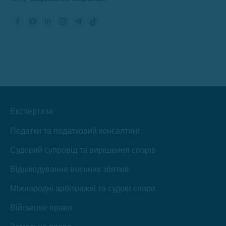
Знайдіть нас на:
Сторінка
Сторінка
Сторінка
Сторінка
Сторінка
Сторінка
Фейсбук
YouTube
ЛінкедІн
Інстаграм
Телеграм
TikTok
відкриється
відкриється
відкриється
відкриється
відкриється
відкриється
в
в
в
в
в
в
новому
новому
новому
новому
новому
новому
вікні
вікні
вікні
вікні
вікні
вікні
Експертиза
Податки та податковий консалтинг
Судовий супровід та вирішення спорів
Відшкодування воєнних збитків
Міжнародні арбітражні та судові спори
Військове право