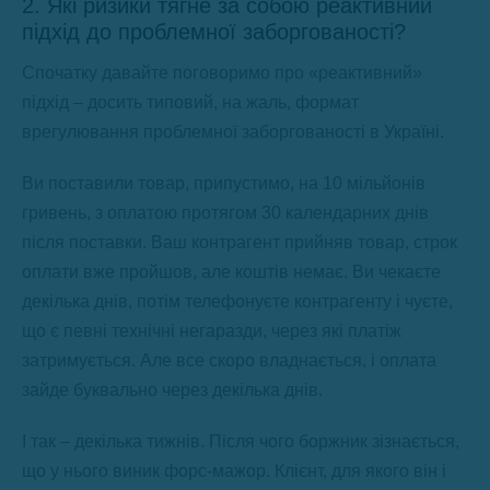
2. Які ризики тягне за собою реактивний
підхід до проблемної заборгованості?
Спочатку давайте поговоримо про «реактивний»
підхід – досить типовий, на жаль, формат
врегулювання проблемної заборгованості в Україні.
Ви поставили товар, припустимо, на 10 мільйонів
гривень, з оплатою протягом 30 календарних днів
після поставки. Ваш контрагент прийняв товар, строк
оплати вже пройшов, але коштів немає. Ви чекаєте
декілька днів, потім телефонуєте контрагенту і чуєте,
що є певні технічні негаразди, через які платіж
затримується. Але все скоро владнається, і оплата
зайде буквально через декілька днів.
І так – декілька тижнів. Після чого боржник зізнається,
що у нього виник форс-мажор. Клієнт, для якого він і