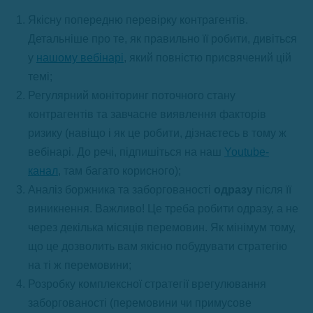
Якісну попередню перевірку контрагентів.
Детальніше про те, як правильно її робити, дивіться
у
нашому вебінарі
, який повністю присвячений цій
темі;
Регулярний моніторинг поточного стану
контрагентів та завчасне виявлення факторів
ризику (навіщо і як це робити, дізнаєтесь в тому ж
вебінарі. До речі, підпишіться на наш
Youtube-
канал
, там багато корисного);
Аналіз боржника та заборгованості
одразу
після її
виникнення. Важливо! Це треба робити одразу, а не
через декілька місяців перемовин. Як мінімум тому,
що це дозволить вам якісно побудувати стратегію
на ті ж перемовини;
Розробку комплексної стратегії врегулювання
заборгованості (перемовини чи примусове