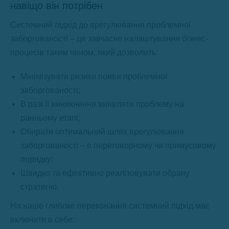
навіщо він потрібен
Системний підхід до врегулювання проблемної
заборгованості – це завчасне налаштування бізнес-
процесів таким чином, який дозволить:
Мінімізувати ризики появи проблемної
заборгованості;
В разі її виникнення виявляти проблему на
ранньому етапі;
Обирати оптимальний шлях врегулювання
заборгованості – в переговорному чи примусовому
порядку;
Швидко та ефективно реалізовувати обрану
стратегію.
На наше глибоке переконання системний підхід має
включати в себе: