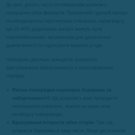
До речі, досить часто оптимальним шляхом є
поєднання обох форматів. Триваючий судовий процес
та невідворотна перспектива стягнення, окрім боргу,
ще 20-40% додаткових витрат можуть бути
«залізобетонним» аргументом для досягнення
домовленості та підписання мирової угоди.
Наведемо декілька принципів успішного
врегулювання заборгованості в переговорному
порядку:
Якісна попередня перевірка боржника та
заборгованості
. Це дозволить вам проводити
перемовини впевнено, маючи на руках всю
необхідну інформацію;
Врахування інтересів обох сторін
. Так-так,
інтересів боржника в тому числі. Якщо досягнення