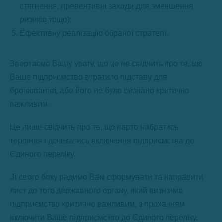
стягнення, превентивні заходи для зменшення
ризиків тощо);
Ефективну реалізацію обраної стратегії.
Звертаємо Вашу увагу, що це не свідчить про те, що
Ваше підприємство втратило підставу для
бронювання, або його не було визнано критично
важливим.
Це лише свідчить про те, що варто набратись
терпіння і дочекатись включення підприємства до
Єдиного переліку.
Зі свого боку радимо Вам сформувати та направити
лист до того державного органу, який визначив
підприємство критично важливим, з проханням
включити Ваше підприємство до Єдиного переліку.