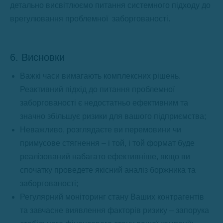
детально висвітлюємо питання системного підходу до
врегулювання проблемної заборгованості.
6. Висновки
Важкі часи вимагають комплексних рішень.
Реактивний підхід до питання проблемної
заборгованості є недостатньо ефективним та
значно збільшує ризики для вашого підприємства;
Неважливо, розглядаєте ви перемовини чи
примусове стягнення – і той, і той формат буде
реалізований набагато ефективніше, якщо ви
спочатку проведете якісний аналіз боржника та
заборгованості;
Регулярний моніторинг стану Ваших контрагентів
та завчасне виявлення факторів ризику – запорука