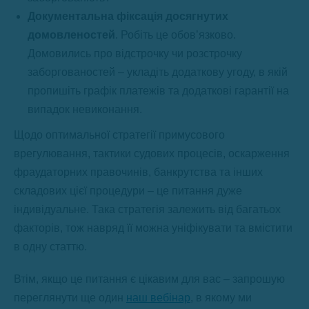
Документальна фіксація досягнутих
домовленостей
. Робіть це обов’язково.
Домовились про відстрочку чи розстрочку
заборгованостей – укладіть додаткову угоду, в якій
пропишіть графік платежів та додаткові гарантії на
випадок невиконання.
Щодо оптимальної стратегії примусового
врегулювання, тактики судових процесів, оскарження
фраудаторних правочинів, банкрутства та інших
складових цієї процедури – це питання дуже
індивідуальне. Така стратегія залежить від багатьох
факторів, тож навряд її можна уніфікувати та вмістити
в одну статтю.
Втім, якщо це питання є цікавим для вас – запрошую
переглянути ще один
наш вебінар
, в якому ми