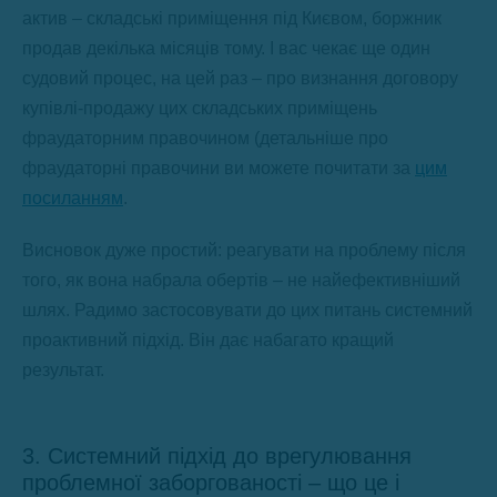
актив – складські приміщення під Києвом, боржник
продав декілька місяців тому. І вас чекає ще один
судовий процес, на цей раз – про визнання договору
купівлі-продажу цих складських приміщень
фраудаторним правочином (детальніше про
фраудаторні правочини ви можете почитати за
цим
посиланням
.
Висновок дуже простий: реагувати на проблему після
того, як вона набрала обертів – не найефективніший
шлях. Радимо застосовувати до цих питань системний
проактивний підхід. Він дає набагато кращий
результат.
3. Системний підхід до врегулювання
проблемної заборгованості – що це і