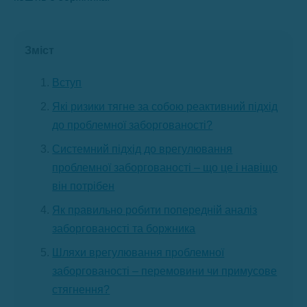
Зміст
Вступ
Які ризики тягне за собою реактивний підхід
до проблемної заборгованості?
Системний підхід до врегулювання
проблемної заборгованості – що це і навіщо
він потрібен
Як правильно робити попередній аналіз
заборгованості та боржника
Шляхи врегулювання проблемної
заборгованості – перемовини чи примусове
стягнення?