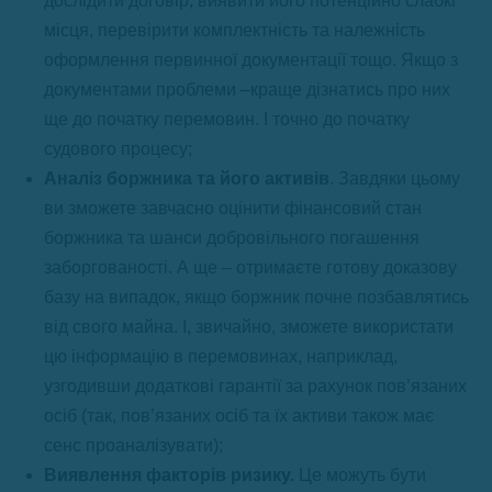
дослідити договір, виявити його потенційно слабкі
місця, перевірити комплектність та належність
оформлення первинної документації тощо. Якщо з
документами проблеми –краще дізнатись про них
ще до початку перемовин. І точно до початку
судового процесу;
Аналіз боржника та його активів
. Завдяки цьому
ви зможете завчасно оцінити фінансовий стан
боржника та шанси добровільного погашення
заборгованості. А ще – отримаєте готову доказову
базу на випадок, якщо боржник почне позбавлятись
від свого майна. І, звичайно, зможете використати
цю інформацію в перемовинах, наприклад,
узгодивши додаткові гарантії за рахунок пов’язаних
осіб (так, пов’язаних осіб та їх активи також має
сенс проаналізувати);
Виявлення факторів ризику.
Це можуть бути