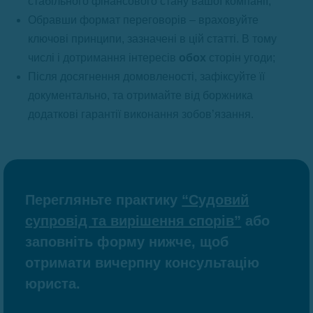
стабільного фінансового стану вашої компанії;
Обравши формат переговорів – враховуйте
ключові принципи, зазначені в цій статті. В тому
числі і дотримання інтересів
обох
сторін угоди;
Після досягнення домовленості, зафіксуйте її
документально, та отримайте від боржника
додаткові гарантії виконання зобов’язання.
Перегляньте практику
“Судовий
супровід та вирішення спорів”
або
заповніть форму нижче, щоб
отримати вичерпну консультацію
юриста.