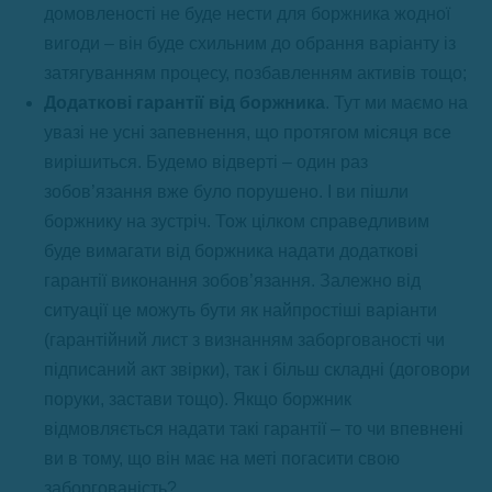
домовленості не буде нести для боржника жодної
вигоди – він буде схильним до обрання варіанту із
затягуванням процесу, позбавленням активів тощо;
Додаткові гарантії від боржника
. Тут ми маємо на
увазі не усні запевнення, що протягом місяця все
вирішиться. Будемо відверті – один раз
зобов’язання вже було порушено. І ви пішли
боржнику на зустріч. Тож цілком справедливим
буде вимагати від боржника надати додаткові
гарантії виконання зобов’язання. Залежно від
ситуації це можуть бути як найпростіші варіанти
(гарантійний лист з визнанням заборгованості чи
підписаний акт звірки), так і більш складні (договори
поруки, застави тощо). Якщо боржник
відмовляється надати такі гарантії – то чи впевнені
ви в тому, що він має на меті погасити свою
заборгованість?