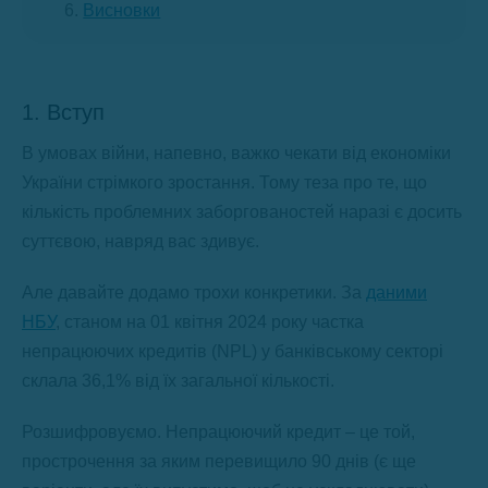
Висновки
1. Вступ
В умовах війни, напевно, важко чекати від економіки
України стрімкого зростання. Тому теза про те, що
кількість проблемних заборгованостей наразі є досить
суттєвою, навряд вас здивує.
Але давайте додамо трохи конкретики. За
даними
НБУ
, станом на 01 квітня 2024 року частка
непрацюючих кредитів (NPL) у банківському секторі
склала 36,1% від їх загальної кількості.
Розшифровуємо. Непрацюючий кредит – це той,
прострочення за яким перевищило 90 днів (є ще