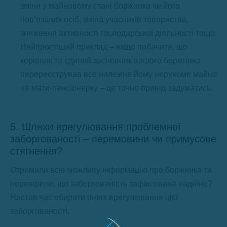
зміни у майновому стані боржника чи його
пов’язаних осіб, зміна учасників товариства,
зниження активності господарської діяльності тощо.
Найпростіший приклад – якщо побачите, що
керівник та єдиний засновник вашого боржника
перереєстрував все належне йому нерухоме майно
на мати-пенсіонерку – це точно привід задуматись.
5. Шляхи врегулювання проблемної
заборгованості – перемовини чи примусове
стягнення?
Отримали всю можливу інформацію про боржника та
перевірили, що заборгованість зафіксована надійно?
Настав час обирати шлях врегулювання цієї
заборгованості.