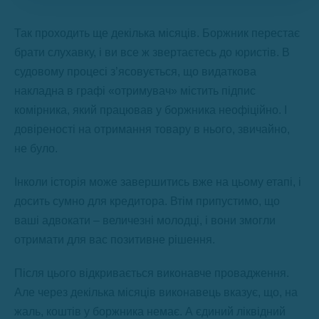
Так проходить ще декілька місяців. Боржник перестає
брати слухавку, і ви все ж звертаєтесь до юристів. В
судовому процесі з’ясовується, що видаткова
накладна в графі «отримувач» містить підпис
комірника, який працював у боржника неофіційно. І
довіреності на отримання товару в нього, звичайно,
не було.
Інколи історія може завершитись вже на цьому етапі, і
досить сумно для кредитора. Втім припустимо, що
ваші адвокати – величезні молодці, і вони змогли
отримати для вас позитивне рішення.
Після цього відкривається виконавче провадження.
Але через декілька місяців виконавець вказує, що, на
жаль, коштів у боржника немає. А єдиний ліквідний